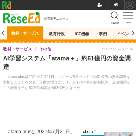
教育業界ニュース
menu
search
教材・サービス
測
教育行政
ICT機器
事例
イベント
教材・サービス
その他
2021.7.21 Wed 16:50
AI学習システム「atama＋」約51億円の資金調
達
atama plusは2021年7月21日、シリーズBラウンドで約51億円の資金調達を
実施したことを発表。今回の増資により、2017年4月の創業以降、金融機関か
らの融資を含む累積調達額は約82億円となった。
atama plusは2021年7月21日、