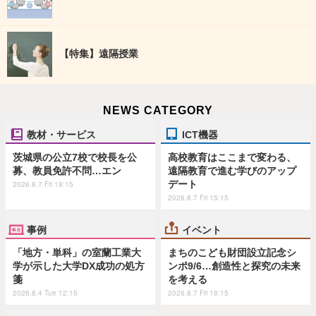
【特集】遠隔授業
NEWS CATEGORY
教材・サービス
ICT機器
茨城県の公立7校で校長を公
高校教育はここまで変わる、
募、教員免許不問…エン
遠隔教育で進む学びのアップ
デート
2026.8.7 Fri 19:15
2026.8.7 Fri 15:15
事例
イベント
「地方・単科」の室蘭工業大
まちのこども財団設立記念シ
学が示した大学DX成功の処方
ンポ9/6…創造性と探究の未来
箋
を考える
2026.8.4 Tue 12:15
2026.8.7 Fri 16:15