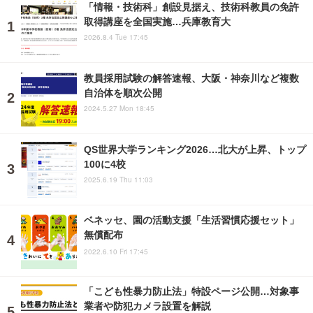
「情報・技術科」創設見据え、技術科教員の免許
取得講座を全国実施…兵庫教育大
2026.8.4 Tue 17:45
教員採用試験の解答速報、大阪・神奈川など複数
自治体を順次公開
2024.5.27 Mon 18:45
QS世界大学ランキング2026…北大が上昇、トップ
100に4校
2025.6.19 Thu 11:03
ベネッセ、園の活動支援「生活習慣応援セット」
無償配布
2022.6.10 Fri 17:45
「こども性暴力防止法」特設ページ公開…対象事
業者や防犯カメラ設置を解説