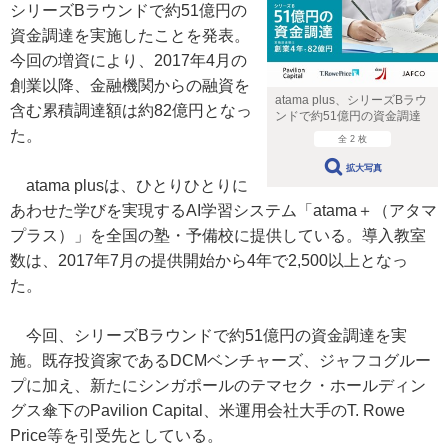
シリーズBラウンドで約51億円の
資金調達を実施したことを発表。
今回の増資により、2017年4月の
創業以降、金融機関からの融資を
atama plus、シリーズBラウ
含む累積調達額は約82億円となっ
ンドで約51億円の資金調達
た。
全 2 枚
拡大写真
atama plusは、ひとりひとりに
あわせた学びを実現するAI学習システム「atama＋（アタマ
プラス）」を全国の塾・予備校に提供している。導入教室
数は、2017年7月の提供開始から4年で2,500以上となっ
た。
今回、シリーズBラウンドで約51億円の資金調達を実
施。既存投資家であるDCMベンチャーズ、ジャフコグルー
プに加え、新たにシンガポールのテマセク・ホールディン
グス傘下のPavilion Capital、米運用会社大手のT. Rowe
Price等を引受先としている。