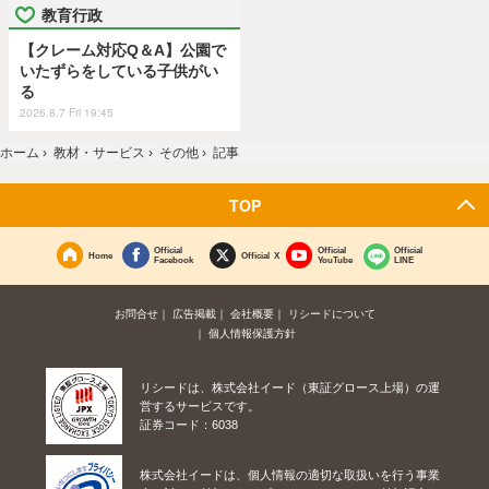
教育行政
【クレーム対応Q＆A】公園で
いたずらをしている子供がい
る
2026.8.7 Fri 19:45
ホーム
›
教材・サービス
›
その他
›
記事
TOP
Official
Official
Official
Home
Official X
Facebook
YouTube
LINE
お問合せ
広告掲載
会社概要
リシードについて
個人情報保護方針
リシードは、株式会社イード（東証グロース上場）の運
営するサービスです。
証券コード：6038
株式会社イードは、個人情報の適切な取扱いを行う事業