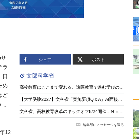
bサ
シェア
ポスト
テラ
文部科学省
。日
ため
高校教育はここまで変わる、遠隔教育で進む学びのアップデート
はど
【大学受験2027】文科省「実施要項Q＆A」AI面接不可など面接ルール明確化
）」
文科省、高校教育改革のキックオフ8/24開催…N-E.X.T.始動
編集部にメッセージを送る
年12