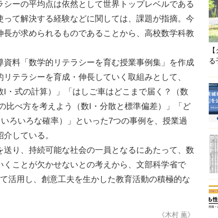
ラシーの平均点は依然として世界トップレベルである
使って解決する経験などに関しては、課題が指摘。今
伸長が求められるものであることから、高校数学科教
【
る
資料「数学的リテラシーを育む授業事例集」を作成
的リテラシーを育成・伸長していく取組みとして、
数I・式の計算）」「はしご車はどこまで届く？（数
の比べ方を考えよう（数I・分散と標準偏差）」「ど
・いろいろな確率）」といった7つの事例を、授業過
紹介している。
送り、持続可能な社会の一員となるにあたって、数
いくことが欠かせないとの考えから、文部科学省で
して活用し、創意工夫を生かした教育活動の積極的な
《木村 薫》