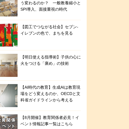
う変わるのか？ 一般教養縮小と
SPI導入、面接重視の時代
【図工でつながる社会】セブン‐
イレブンの色で、まちを見る
【明日使える指導術】子供の心に
火をつける「褒め」の技術
【AI時代の教育】生成AIは教育現
場をどう変えるのか、OECDと文
科省ガイドラインから考える
【8月開催】教育関係者必見！イ
ベント情報記事一覧はこちら