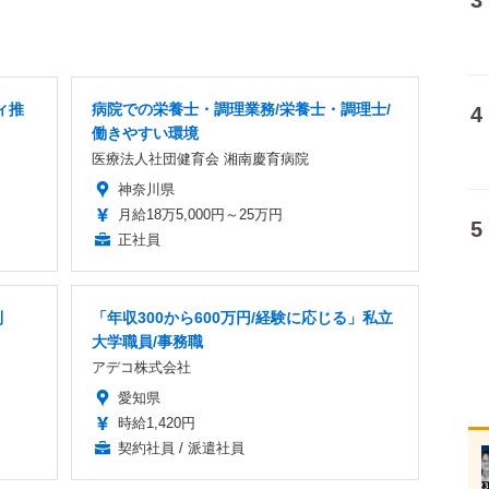
ィ推
病院での栄養士・調理業務/栄養士・調理士/
働きやすい環境
医療法人社団健育会 湘南慶育病院
神奈川県
月給18万5,000円～25万円
正社員
制
「年収300から600万円/経験に応じる」私立
大学職員/事務職
アデコ株式会社
愛知県
時給1,420円
契約社員 / 派遣社員