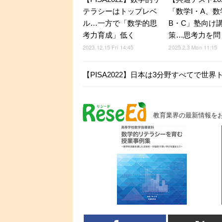
テラシーはトップレベ
「数学I・A、数学
ル…一方で「数学的思
B・C」塾向け
考力育成」低く
策…思考力を問
2023.12.15 Fri 14:45
2025.2.3 Mon 11:15
【PISA2022】日本は3分野すべてで
教育業界の最新情報を