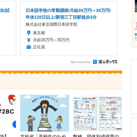
当/試
日本語学校の常勤講師/月給26万円～30万円/
年休120日以上/新宿三丁目駅徒歩3分
株式会社東京国際日本語学院
東京都
月給26万円～30万円
正社員
Sponsored by
25】
文科省「高校生のため
数検、団体別成績票の