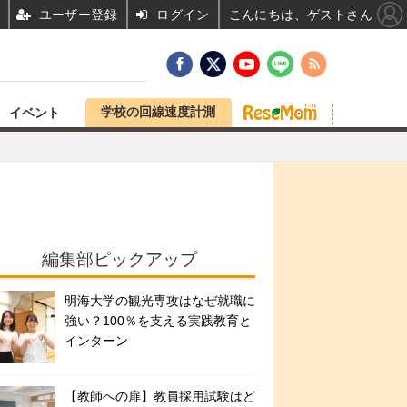
ユーザー登録
ログイン
こんにちは、ゲストさん
学校の回線速度計測
イベント
編集部ピックアップ
明海大学の観光専攻はなぜ就職に
強い？100％を支える実践教育と
インターン
【教師への扉】教員採用試験はど