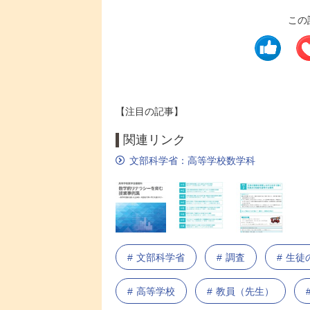
この
【注目の記事】
関連リンク
文部科学省：高等学校数学科
文部科学省
調査
生徒
高等学校
教員（先生）