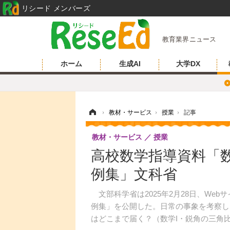
リシード メンバーズ
教育業界ニュース
ホーム
生成AI
大学DX
ホーム
›
教材・サービス
›
授業
›
記事
教材・サービス
授業
高校数学指導資料「
例集」文科省
文部科学省は2025年2月28日、We
例集」を公開した。日常の事象を考察し
はどこまで届く？（数学I・鋭角の三角