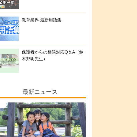
教育業界 最新用語集
保護者からの相談対応Q＆A（鈴
木邦明先生）
最新ニュース