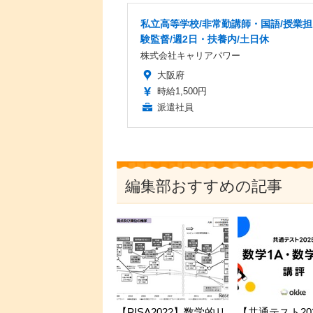
私立高等学校/非常勤講師・国語/授業担
験監督/週2日・扶養内/土日休
株式会社キャリアパワー
大阪府
時給1,500円
派遣社員
編集部おすすめの記事
【PISA2022】数学的リ
【共通テスト20