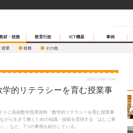
教材・校務
教育行政
ICT機器
事例
授業
校務
その他
2025.3.3 Mon 13:45
数学的リテラシーを育む授業事
bサイトに高校数学指導資料「数学的リテラシーを育む授業事
ながら生きて働くための知識・技能を習得する「はしご車
比）」など、7つの事例を紹介している。