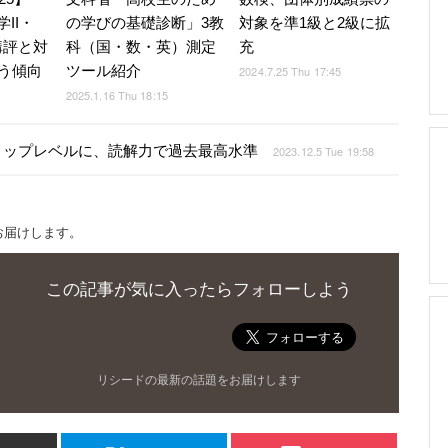
II・
の学びの基礎診断」3教
対象を準1級と2級に拡
講評と対
科（国・数・英）測定
充
う傾向
ツール紹介
2024.7.25 Thu 17:45
2025.1.16 Thu 18:15
世界トップレベルに、読解力で過去最高水準
2023.12.5 Tue 19:58
お届けします。
この記事が気に入ったらフォローしよう
リシードの最新の話題をお届けします