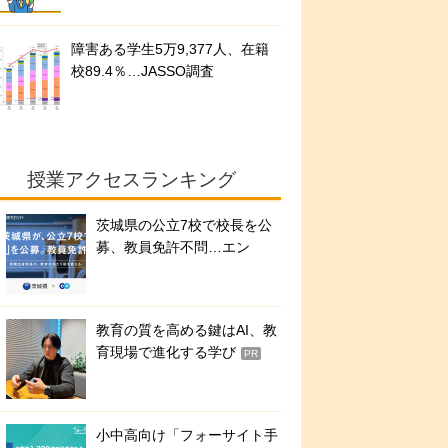
障害ある学生5万9,377人、在籍
校89.4％…JASSO調査
授業アクセスランキング
茨城県の公立7校で校長を公
募、教員免許不問…エン
教育の質を高める鍵はAI、教
育現場で進化する学び
PR
小中高向け「フォーサイト手