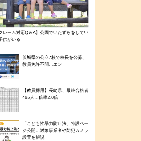
クレーム対応Q＆A】公園でいたずらをしてい
子供がいる
茨城県の公立7校で校長を公募、
教員免許不問…エン
【教員採用】長崎県、最終合格者
495人…倍率2.0倍
「こども性暴力防止法」特設ペー
ジ公開…対象事業者や防犯カメラ
設置を解説