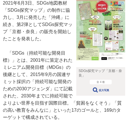
2021年6月3日、SDGs地図教材
「SDGs探究マップ」の制作に協
力し、3月に発売した「沖縄」に
続き、第2弾としてSDGs探究マッ
プ「京都・奈良」の販売を開始し
たことを発表した。
「SDGs（持続可能な開発目
標）」とは、2001年に策定された
ミレニアム開発目標（MDGs）の
SDGs探究マップ「京都・奈
後継として、2015年9月の国連サ
良」
ミット採択の「持続可能な開発の
全 4 枚
ための2030アジェンダ」にて記載
拡大写真
された、2030年までに持続可能で
よりよい世界を目指す国際目標。「貧困をなくそう」「質
の高い教育をみんなに」といった17のゴールと、169のタ
ーゲットで構成されている。