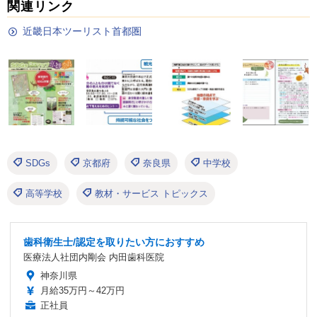
関連リンク
近畿日本ツーリスト首都圏
SDGs
京都府
奈良県
中学校
高等学校
教材・サービス トピックス
歯科衛生士/認定を取りたい方におすすめ
医療法人社団内剛会 内田歯科医院
神奈川県
月給35万円～42万円
正社員