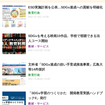
ESD実施計画を公表…SDGs達成への貢献を明確化
教育行政
2021.6.1(火) 12:50
SDGsを考える映画10作品、学校で視聴できる法
人コース開始
教材・サービス
2021.5.31(月) 14:50
文科省「SDGs達成の担い手育成推進事業」広島大
等14件採択
教育行政
2021.4.28(水) 14:20
「SDGs学習のつくりかた 開発教育実践ハンドブ
ックII」発行
教材・サービス