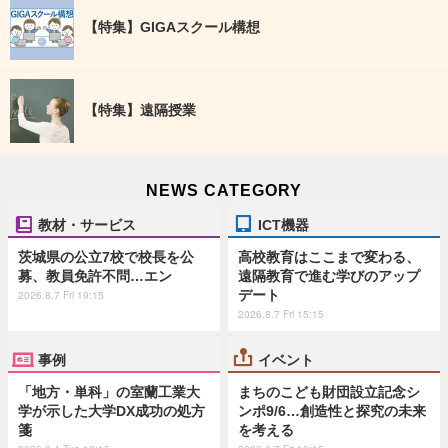
【特集】GIGAスクール構想
【特集】遠隔授業
NEWS CATEGORY
教材・サービス
ICT機器
茨城県の公立7校で校長を公
高校教育はここまで変わる、
募、教員免許不問…エン
遠隔教育で進む学びのアップ
デート
2026.8.7 Fri 19:15
2026.8.7 Fri 15:15
事例
イベント
「地方・単科」の室蘭工業大
まちのこども財団設立記念シ
学が示した大学DX成功の処方
ンポ9/6…創造性と探究の未来
箋
を考える