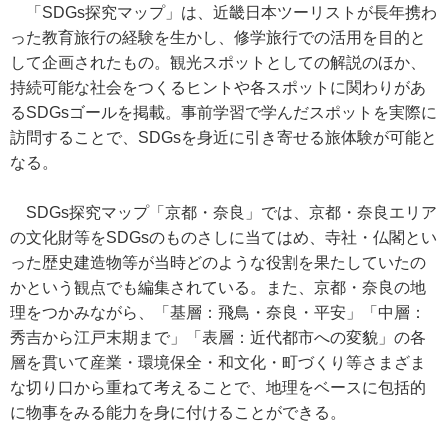
「SDGs探究マップ」は、近畿日本ツーリストが長年携わ
った教育旅行の経験を生かし、修学旅行での活用を目的と
して企画されたもの。観光スポットとしての解説のほか、
持続可能な社会をつくるヒントや各スポットに関わりがあ
るSDGsゴールを掲載。事前学習で学んだスポットを実際に
訪問することで、SDGsを身近に引き寄せる旅体験が可能と
なる。
SDGs探究マップ「京都・奈良」では、京都・奈良エリア
の文化財等をSDGsのものさしに当てはめ、寺社・仏閣とい
った歴史建造物等が当時どのような役割を果たしていたの
かという観点でも編集されている。また、京都・奈良の地
理をつかみながら、「基層：飛鳥・奈良・平安」「中層：
秀吉から江戸末期まで」「表層：近代都市への変貌」の各
層を貫いて産業・環境保全・和文化・町づくり等さまざま
な切り口から重ねて考えることで、地理をベースに包括的
に物事をみる能力を身に付けることができる。