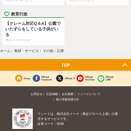
2026.8.4 Tue 12:15
2026.8.7 Fri 16:15
教育行政
【クレーム対応Q＆A】公園で
いたずらをしている子供がい
る
2026.8.7 Fri 19:45
ホーム
›
教材・サービス
›
その他
›
記事
TOP
Official
Official
Official
Home
Official X
Facebook
YouTube
LINE
お問合せ
広告掲載
会社概要
リシードについて
個人情報保護方針
リシードは、株式会社イード（東証グロース上場）の運
営するサービスです。
証券コード：6038