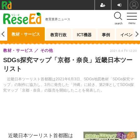
教育業界ニュース
menu
search
教材・サービス
測
教育行政
ICT機器
事例
イベント
教材・サービス
その他
2021.6.4 Fri 12:20
SDGs探究マップ「京都・奈良」近畿日本ツー
リスト
近畿日本ツーリスト首都圏は2021年6月3日、SDGs地図教材「SDGs探究マ
ップ」の制作に協力し、3月に発売した「沖縄」に続き、第2弾としてSDGs探
究マップ「京都・奈良」の販売を開始したことを発表した。
近畿日本ツーリスト首都圏は