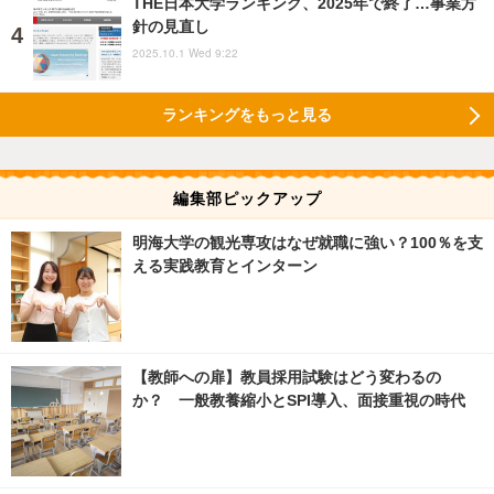
THE日本大学ランキング、2025年で終了…事業方
針の見直し
2025.10.1 Wed 9:22
ランキングをもっと見る
編集部ピックアップ
明海大学の観光専攻はなぜ就職に強い？100％を支
える実践教育とインターン
【教師への扉】教員採用試験はどう変わるの
か？ 一般教養縮小とSPI導入、面接重視の時代