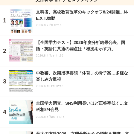
文科省、高校教育改革のキックオフ8/24開催…N-
E.X.T.始動
2026.8.7 Fri 12:15
【全国学力テスト】2026年度分析結果公表、国
語・英語に共通の弱点は「根拠を示す力」
2026.8.4 Tue 11:36
中教審、次期指導要領「体育」の骨子案…多様な
楽しみ方重視
2026.6.12 Fri 12:15
全国学力調査、SNS利用長いほど正答率低く…文
科相8/4会見
2026.8.5 Wed 11:15
骨太の方針2026、文理分断からの脱却を推進…文