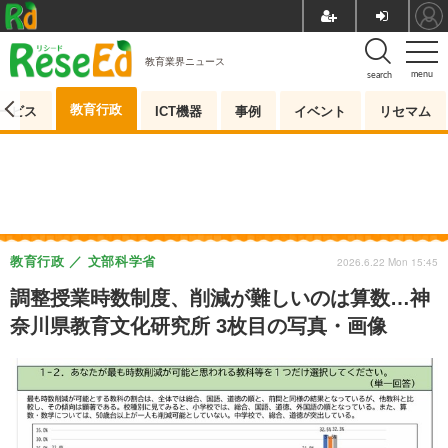
教育業界ニュース
menu
search
教育行政
ービス
ICT機器
事例
イベント
リセマム
教育行政
文部科学省
2026.6.22 Mon 15:45
調整授業時数制度、削減が難しいのは算数…神
奈川県教育文化研究所 3枚目の写真・画像