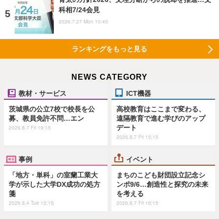
科相7/24会見
2026.7.27 Mon 10:45
ランキングをもっと見る
NEWS CATEGORY
教材・サービス
ICT機器
茨城県の公立7校で校長を公
高校教育はここまで変わる、
募、教員免許不問…エン
遠隔教育で進む学びのアップ
デート
2026.8.7 Fri 19:15
2026.8.7 Fri 15:15
事例
イベント
「地方・単科」の室蘭工業大
まちのこども財団設立記念シ
学が示した大学DX成功の処方
ンポ9/6…創造性と探究の未来
箋
を考える
2026.8.4 Tue 12:15
2026.8.7 Fri 16:15