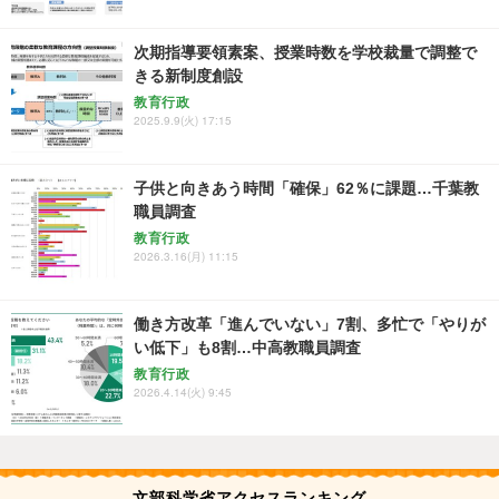
次期指導要領素案、授業時数を学校裁量で調整で
きる新制度創設
教育行政
2025.9.9(火) 17:15
子供と向きあう時間「確保」62％に課題…千葉教
職員調査
教育行政
2026.3.16(月) 11:15
働き方改革「進んでいない」7割、多忙で「やりが
い低下」も8割…中高教職員調査
教育行政
2026.4.14(火) 9:45
文部科学省アクセスランキング