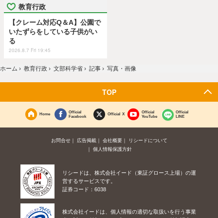
教育行政
【クレーム対応Q＆A】公園で
いたずらをしている子供がい
る
2026.8.7 Fri 19:45
ホーム
›
教育行政
›
文部科学省
›
記事
›
写真・画像
TOP
Official
Official
Official
Home
Official X
Facebook
YouTube
LINE
お問合せ
広告掲載
会社概要
リシードについて
個人情報保護方針
リシードは、株式会社イード（東証グロース上場）の運
営するサービスです。
証券コード：6038
株式会社イードは、個人情報の適切な取扱いを行う事業