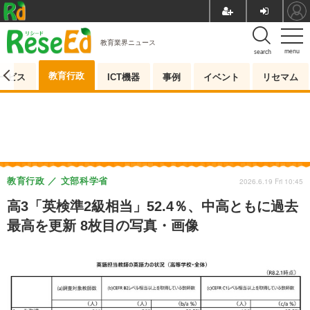
教育業界ニュース
menu
search
教育行政
ービス
ICT機器
事例
イベント
リセマム
教育行政
文部科学省
2026.6.19 Fri 10:45
高3「英検準2級相当」52.4％、中高ともに過去
最高を更新 8枚目の写真・画像