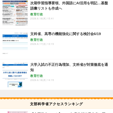
次期学習指導要領、外国語にAI活用を明記…基盤
語彙リストも作成へ
教育行政
2026.6.18(木) 15:41
文科省、高専の機能強化に関する検討会6/19
教育行政
2026.6.17(水) 13:15
大学入試の不正行為増加、文科省が対策徹底を通
知
教育行政
2026.6.18(木) 14:15
文部科学省アクセスランキング