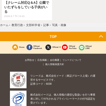
【クレーム対応Q＆A】公園で
いたずらをしている子供がい
る
2026.8.7 Fri 19:45
ホーム
›
教育行政
›
文部科学省
›
記事
›
写真・画像
TOP
Official
Official
Official
Home
Official X
Facebook
YouTube
LINE
お問合せ
広告掲載
会社概要
リシードについて
個人情報保護方針
リシードは、株式会社イード（東証グロース上場）の運
営するサービスです。
証券コード：6038
株式会社イードは、個人情報の適切な取扱いを行う事業
者に対して付与されるプライバシーマークの付与認定を
受けています。