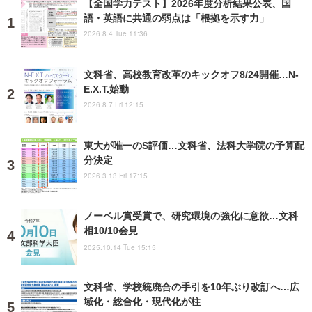
【全国学力テスト】2026年度分析結果公表、国
語・英語に共通の弱点は「根拠を示す力」
2026.8.4 Tue 11:36
文科省、高校教育改革のキックオフ8/24開催…N-
E.X.T.始動
2026.8.7 Fri 12:15
東大が唯一のS評価…文科省、法科大学院の予算配
分決定
2026.3.13 Fri 17:15
ノーベル賞受賞で、研究環境の強化に意欲…文科
相10/10会見
2025.10.14 Tue 15:15
文科省、学校統廃合の手引を10年ぶり改訂へ…広
域化・総合化・現代化が柱