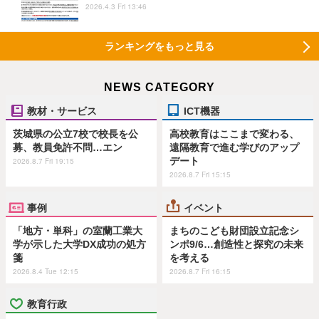
2026.4.3 Fri 13:46
ランキングをもっと見る
NEWS CATEGORY
教材・サービス
ICT機器
茨城県の公立7校で校長を公
高校教育はここまで変わる、
募、教員免許不問…エン
遠隔教育で進む学びのアップ
デート
2026.8.7 Fri 19:15
2026.8.7 Fri 15:15
事例
イベント
「地方・単科」の室蘭工業大
まちのこども財団設立記念シ
学が示した大学DX成功の処方
ンポ9/6…創造性と探究の未来
箋
を考える
2026.8.4 Tue 12:15
2026.8.7 Fri 16:15
教育行政