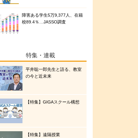
障害ある学生5万9,377人、在籍
校89.4％…JASSO調査
特集・連載
平井聡一郎先生と語る、教室
の今と近未来
【特集】GIGAスクール構想
【特集】遠隔授業