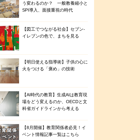
う変わるのか？ 一般教養縮小と
SPI導入、面接重視の時代
【図工でつながる社会】セブン‐
イレブンの色で、まちを見る
【明日使える指導術】子供の心に
火をつける「褒め」の技術
【AI時代の教育】生成AIは教育現
場をどう変えるのか、OECDと文
科省ガイドラインから考える
【8月開催】教育関係者必見！イ
ベント情報記事一覧はこちら