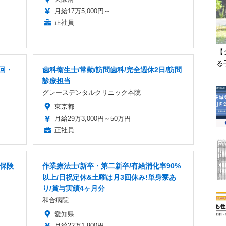
月給17万5,000円～
正社員
【
る
回・
歯科衛生士/常勤/訪問歯科/完全週休2日/訪問
診療担当
グレースデンタルクリニック本院
東京都
月給29万3,000円～50万円
正社員
命保険
作業療法士/新卒・第二新卒/有給消化率90%
以上/日祝定休&土曜は月3回休み!単身寮あ
り/賞与実績4ヶ月分
和合病院
愛知県
月給22万1,900円