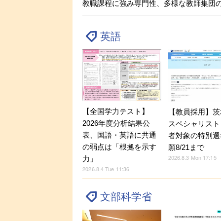
教職課程に強み専門性、多様な教師集団
英語
【全国学力テスト】
【教員採用】茨
2026年度分析結果公
スペシャリスト
表、国語・英語に共通
者対象の特別選
の弱点は「根拠を示す
願8/21まで
2026.8.3 Mon 17:15
力」
2026.8.4 Tue 11:36
文部科学省