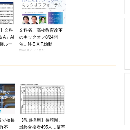
7】文科
文科省、高校教育改革
A」AI
のキックオフ8/24開
接ルー
催…N-E.X.T.始動
2026.8.7 Fri 12:15
校で校長
【教員採用】長崎県、
許不
最終合格者495人…倍率