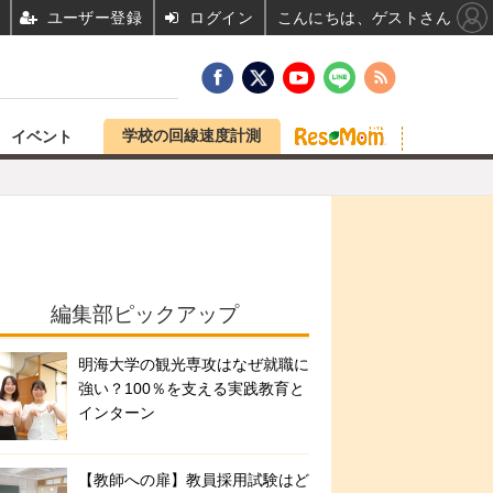
ユーザー登録
ログイン
こんにちは、ゲストさん
学校の回線速度計測
イベント
編集部ピックアップ
明海大学の観光専攻はなぜ就職に
強い？100％を支える実践教育と
インターン
【教師への扉】教員採用試験はど