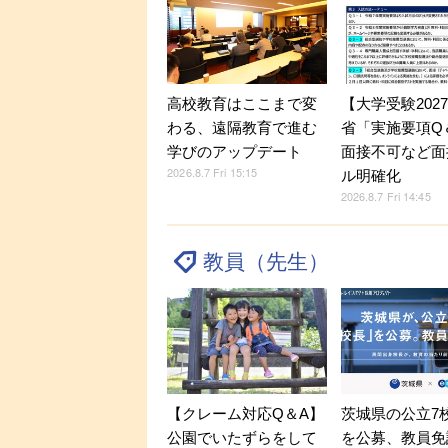
【大学受験202
高校教育はここまで変
省「実施要項Q＆
わる、遠隔教育で進む
面接不可など面
学びのアップデート
2026.8.7 Fri 15:15
ル明確化
2026.8.7 Fri 14:45
教員（先生）
【クレーム対応Q＆A】
茨城県の公立7
公園でいたずらをして
を公募、教員免