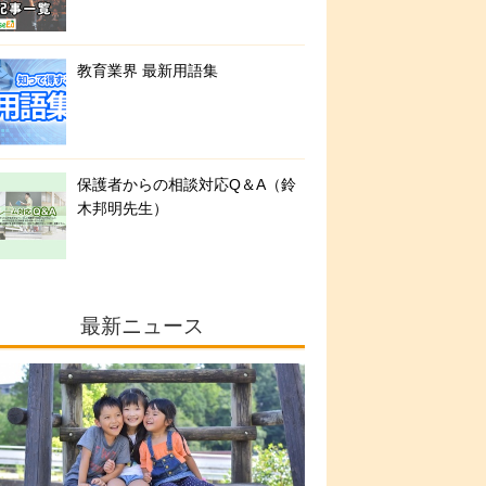
教育業界 最新用語集
保護者からの相談対応Q＆A（鈴
木邦明先生）
最新ニュース