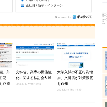
正社員 / 新卒・インターン
Sponsored by
領、外
文科省、高専の機能強
大学入試の不正行為増
を明記…
化に関する検討会6/19
加、文科省が対策徹底
も作成
を通知
2026.6.17 Wed 13:15
2026.6.18 Thu 14:15