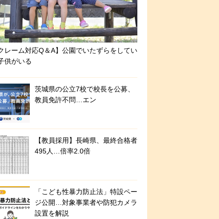
クレーム対応Q＆A】公園でいたずらをしてい
子供がいる
茨城県の公立7校で校長を公募、
教員免許不問…エン
【教員採用】長崎県、最終合格者
495人…倍率2.0倍
「こども性暴力防止法」特設ペー
ジ公開…対象事業者や防犯カメラ
設置を解説