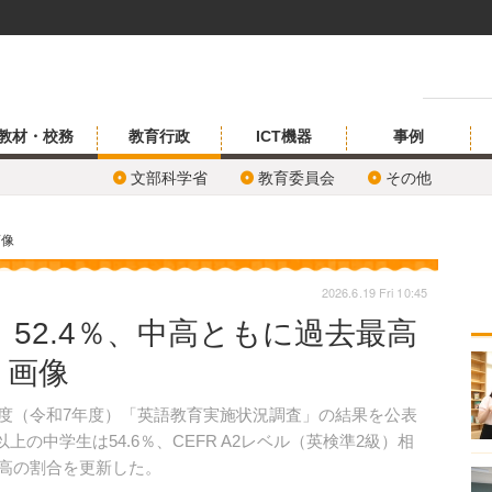
教材・校務
教育行政
ICT機器
事例
文部科学省
教育委員会
その他
画像
2026.6.19 Fri 10:45
」52.4％、中高ともに過去最高
・画像
25年度（令和7年度）「英語教育実施状況調査」の結果を公表
以上の中学生は54.6％、CEFR A2レベル（英検準2級）相
最高の割合を更新した。