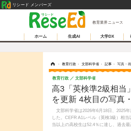
リシード メンバーズ
教育業界ニュース
ホーム
生成AI
大学DX
ホーム
›
教育行政
›
文部科学省
›
記事
›
写真・
教育行政
文部科学省
高3「英検準2級相当
を更新 4枚目の写真
文部科学省は2026年6月18日、20
した。CEFR A1レベル（英検3級）相当
当以上の高校生は52.4％に達し、過去