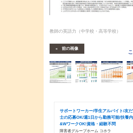
教師の英語力（中学校・高等学校）
前の画像
サポートワーカー/学生アルバイト/友
士の応募OK/週1日から勤務可能/扶養
&WワークOK!資格・経験不問
障害者グループホーム コホラ