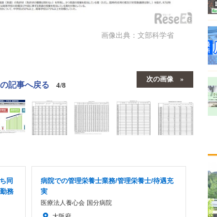
画像出典：文部科学省
次の画像
この記事へ戻る
4/8
だち同
病院での管理栄養士業務/管理栄養士/待遇充
内勤務
実
医療法人養心会 国分病院
大阪府