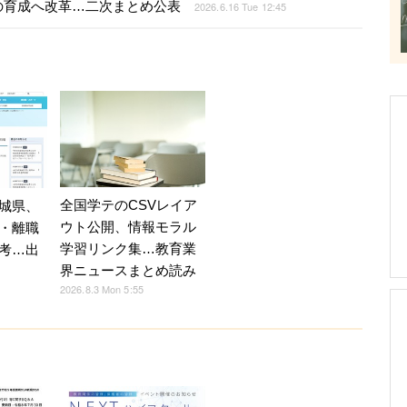
の育成へ改革…二次まとめ公表
2026.6.16 Tue 12:45
全国学テのCSVレイア
城県、
ウト公開、情報モラル
・離職
学習リンク集…教育業
考…出
界ニュースまとめ読み
2026.8.3 Mon 5:55