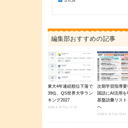
正社員
編集部おすすめの記事
東大4年連続順位下落で
次期学習指導要
39位、QS世界大学ラン
国語にAI活用
キング2027
基盤語彙リスト
へ
2026.6.18 Thu 11:12
2026.6.18 Thu 15:41