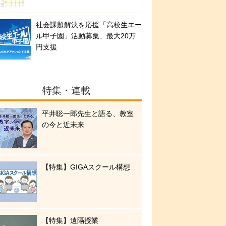
社会課題解決を応援「高校生エー
ル甲子園」活動募集、最大20万
円支援
特集・連載
平井聡一郎先生と語る、教室
の今と近未来
【特集】GIGAスクール構想
【特集】遠隔授業