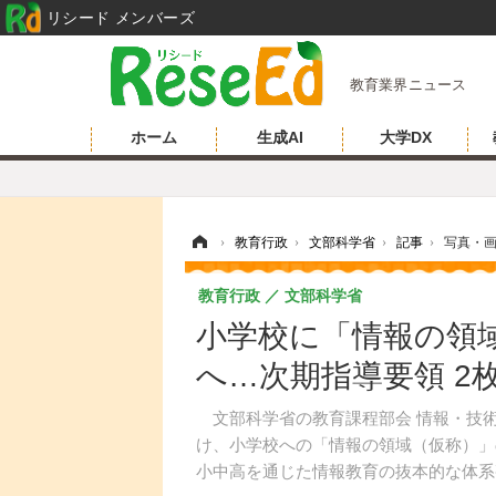
リシード メンバーズ
教育業界ニュース
ホーム
生成AI
大学DX
ホーム
›
教育行政
›
文部科学省
›
記事
›
写真・
教育行政
文部科学省
小学校に「情報の領
へ…次期指導要領 2
文部科学省の教育課程部会 情報・技
け、小学校への「情報の領域（仮称）」
小中高を通じた情報教育の抜本的な体系