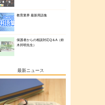
教育業界 最新用語集
保護者からの相談対応Q＆A（鈴
木邦明先生）
最新ニュース