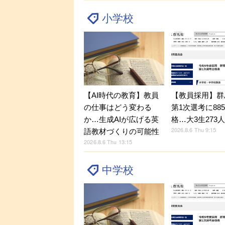
小学校
【AI時代の教育】教員
【教員採用】群
の仕事はどう変わる
第1次選考に88
か…生成AIが広げる英
格…大3生273
2026.8.6 Thu 9:15
語教材づくりの可能性
2026.8.6 Thu 13:15
中学校