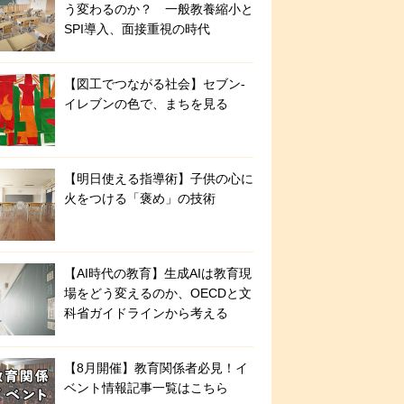
う変わるのか？ 一般教養縮小と
SPI導入、面接重視の時代
【図工でつながる社会】セブン‐
イレブンの色で、まちを見る
【明日使える指導術】子供の心に
火をつける「褒め」の技術
【AI時代の教育】生成AIは教育現
場をどう変えるのか、OECDと文
科省ガイドラインから考える
【8月開催】教育関係者必見！イ
ベント情報記事一覧はこちら