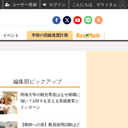
ユーザー登録
ログイン
こんにちは、ゲストさん
学校の回線速度計測
イベント
編集部ピックアップ
明海大学の観光専攻はなぜ就職に
強い？100％を支える実践教育と
インターン
【教師への扉】教員採用試験はど