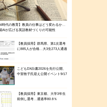
AI時代の教育】教員の仕事はどう変わるか…
成AIが広げる英語教材づくりの可能性
【教員採用】群馬県、第1次選考
に885人が合格…大3生273人通過
こどもDX白書2026を先行公開、
中室牧子氏迎え公開イベント9/17
【教員採用】東京都、大学3年生
前倒し選考…通過率80.8％