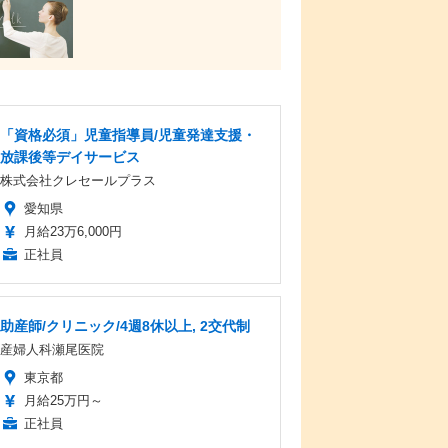
「資格必須」児童指導員/児童発達支援・
放課後等デイサービス
株式会社クレセールプラス
愛知県
月給23万6,000円
正社員
助産師/クリニック/4週8休以上, 2交代制
産婦人科瀬尾医院
東京都
月給25万円～
正社員