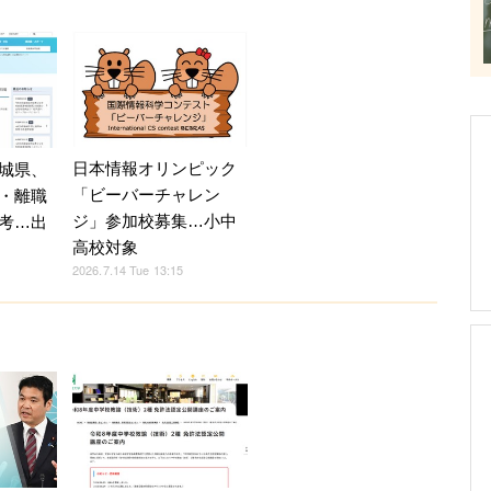
日本情報オリンピック
城県、
「ビーバーチャレン
・離職
ジ」参加校募集…小中
考…出
高校対象
2026.7.14 Tue 13:15