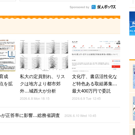
Sponsored by
育成
私大の定員割れ、リス
文化庁、書店活性化な
点を拡
クは地方より都市郊
ど特色ある取組募集…
外…城西大が分析
最大400万円で委託
2026.6.8 Mon 18:15
2026.6.9 Tue 12:45
ルが正答率に影響…総務省調査
2026.6.10 Wed 10:45