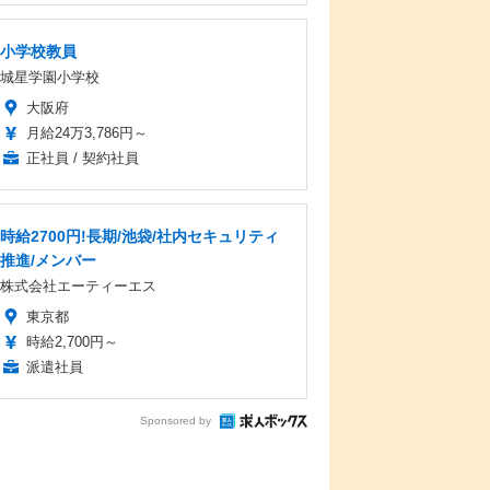
小学校教員
城星学園小学校
大阪府
月給24万3,786円～
正社員 / 契約社員
時給2700円!長期/池袋/社内セキュリティ
推進/メンバー
株式会社エーティーエス
東京都
時給2,700円～
派遣社員
Sponsored by