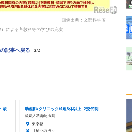
画像出典：文部科学省
称）による各教科等の学びの充実
この記事へ戻る
2/2
・放
助産師/クリニック/4週8休以上, 2交代制
産婦人科瀬尾医院
東京都
月給25万円～