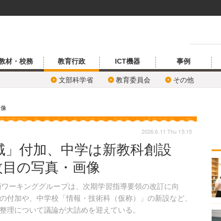
教材・校務
教育行政
ICT機器
事例
文部科学省
教育委員会
その他
画像
2026.6.11 Thu 15:15
域」付加、中学は新教科創設
枚目の写真・画像
術ワーキンググループは、次期学習指導要領の改訂に向
の付加や、中学校「情報・技術科（仮称）」の新設など、
整理について議論が大詰めを迎えている。