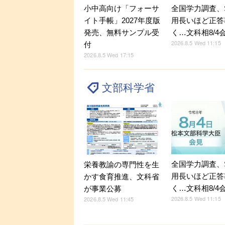
小中高向け「フォーサ
全国学力調査、
イト手帳」2027年度版
用長いほど正答
発売、無料サンプル受
く…文科相8/4
2026.8.5 Wed 11:15
付
2026.8.5 Wed 17:15
文部科学省
全国学力調査、
栄養教諭の専門性を生
用長いほど正答
かす食育推進、文科省
く…文科相8/4
が事業公募
2026.8.5 Wed 11:15
2026.8.5 Wed 11:45