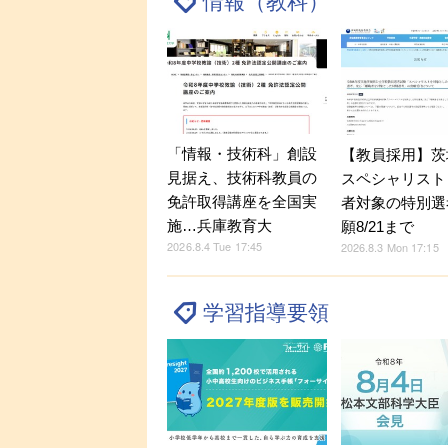
情報（教科）
「情報・技術科」創設
【教員採用】茨
見据え、技術科教員の
スペシャリスト
免許取得講座を全国実
者対象の特別選
施…兵庫教育大
願8/21まで
2026.8.4 Tue 17:45
2026.8.3 Mon 17:15
学習指導要領