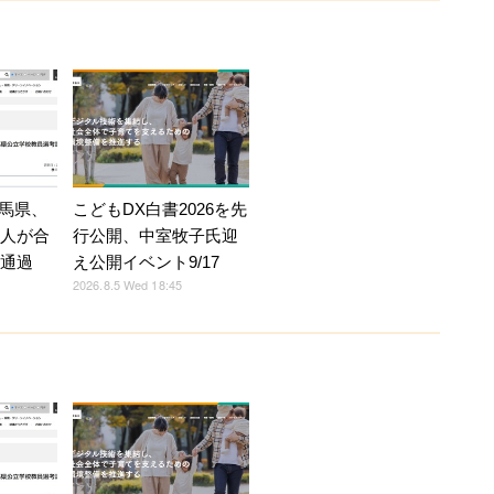
馬県、
こどもDX白書2026を先
5人が合
行公開、中室牧子氏迎
人通過
え公開イベント9/17
2026.8.5 Wed 18:45