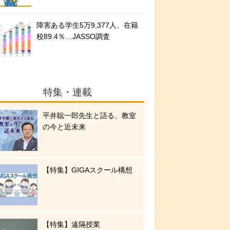
障害ある学生5万9,377人、在籍
校89.4％…JASSO調査
特集・連載
平井聡一郎先生と語る、教室
の今と近未来
【特集】GIGAスクール構想
【特集】遠隔授業