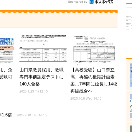
Sponsored by
山口県教員採用、教職
【高校受験】山口県立
用、免
専門事前認定テストに
高、再編の後期計画素
受験可
140人合格
案…7年間に延長し14校
再編統合へ
2026.1.23 Fri 12:15
2025.10.8 Wed 14:15
1.6倍
2025.7.10 Thu 16:15