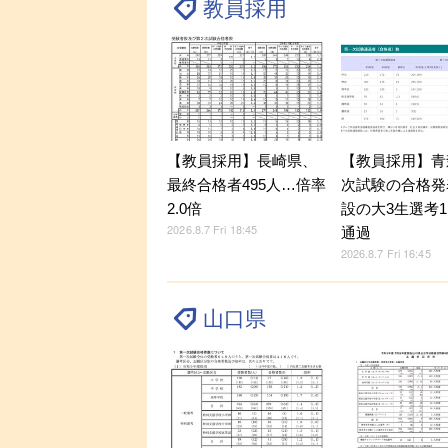
教員採用
【教員採用】長崎県、
【教員採用】青
最終合格者495人…倍率
次試験の合格発
2.0倍
設の大3生選考1
2026.8.7 Fri 18:45
通過
2026.8.7 Fri 16:45
山口県