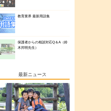
教育業界 最新用語集
保護者からの相談対応Q＆A（鈴
木邦明先生）
最新ニュース