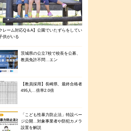
クレーム対応Q＆A】公園でいたずらをしてい
子供がいる
茨城県の公立7校で校長を公募、
教員免許不問…エン
【教員採用】長崎県、最終合格者
495人…倍率2.0倍
「こども性暴力防止法」特設ペー
ジ公開…対象事業者や防犯カメラ
設置を解説