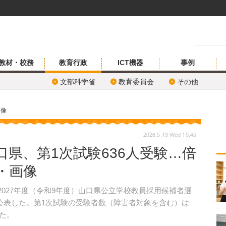
教材・校務
教育行政
ICT機器
事例
文部科学省
教育委員会
その他
画像
2026.5.13 Wed 15:45
口県、第1次試験636人受験…倍
真・画像
、2027年度（令和9年度）山口県公立学校教員採用候補者選
公表した。第1次試験の受験者数（障害者対象を含む）は
った。