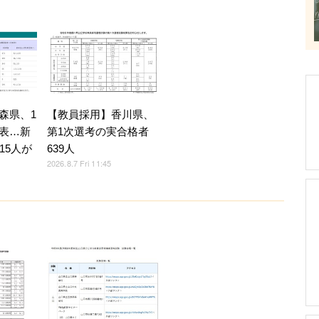
森県、1
【教員採用】香川県、
表…新
第1次選考の実合格者
15人が
639人
2026.8.7 Fri 11:45