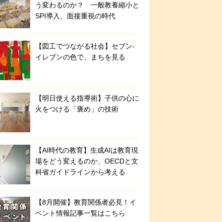
う変わるのか？ 一般教養縮小と
SPI導入、面接重視の時代
【図工でつながる社会】セブン‐
イレブンの色で、まちを見る
【明日使える指導術】子供の心に
火をつける「褒め」の技術
【AI時代の教育】生成AIは教育現
場をどう変えるのか、OECDと文
科省ガイドラインから考える
【8月開催】教育関係者必見！イ
ベント情報記事一覧はこちら