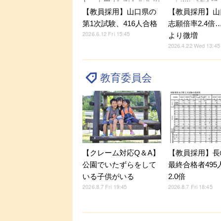
【教員採用】山口県の
【教員採用】山
第1次試験、416人合格
志願倍率2.4倍
2026.6.12 Fri 15:45
より微増
2026.4.22 Wed 13:45
教育委員会
【クレーム対応Q＆A】
【教員採用】長
公園でいたずらをして
最終合格者495
いる子供がいる
2.0倍
2026.8.7 Fri 19:45
2026.8.7 Fri 18:45