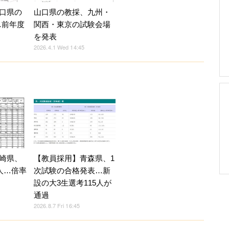
口県の
山口県の教採、九州・
…前年度
関西・東京の試験会場
を発表
2026.4.1 Wed 14:45
崎県、
【教員採用】青森県、1
人…倍率
次試験の合格発表…新
設の大3生選考115人が
通過
2026.8.7 Fri 16:45