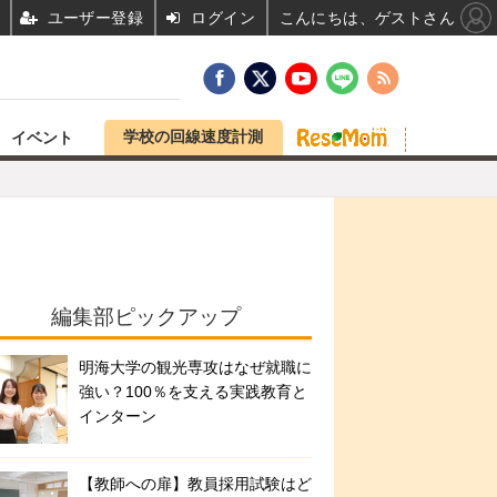
ユーザー登録
ログイン
こんにちは、ゲストさん
学校の回線速度計測
イベント
編集部ピックアップ
明海大学の観光専攻はなぜ就職に
強い？100％を支える実践教育と
インターン
【教師への扉】教員採用試験はど