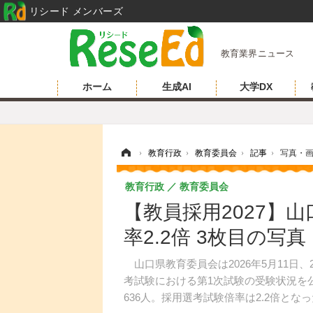
リシード メンバーズ
教育業界ニュース
ホーム
生成AI
大学DX
ホーム
›
教育行政
›
教育委員会
›
記事
›
写真・
教育行政
教育委員会
【教員採用2027】山
率2.2倍 3枚目の写
山口県教育委員会は2026年5月11日
考試験における第1次試験の受験状況を
636人。採用選考試験倍率は2.2倍とな