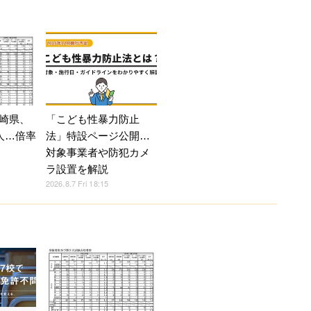
崎県、
「こども性暴力防止
人…倍率
法」特設ページ公開…
対象事業者や防犯カメ
ラ設置を解説
2026.8.7 Fri 18:15