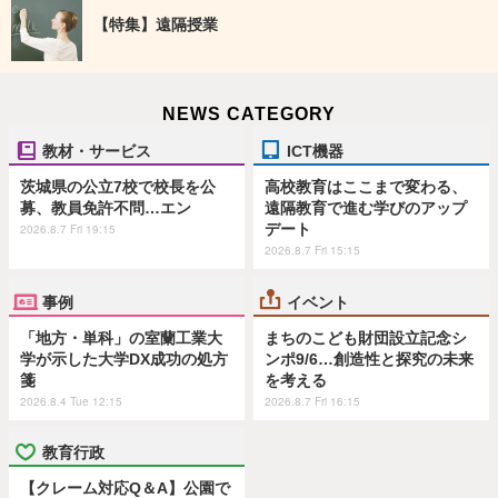
【特集】遠隔授業
NEWS CATEGORY
教材・サービス
ICT機器
茨城県の公立7校で校長を公
高校教育はここまで変わる、
募、教員免許不問…エン
遠隔教育で進む学びのアップ
デート
2026.8.7 Fri 19:15
2026.8.7 Fri 15:15
事例
イベント
「地方・単科」の室蘭工業大
まちのこども財団設立記念シ
学が示した大学DX成功の処方
ンポ9/6…創造性と探究の未来
箋
を考える
2026.8.4 Tue 12:15
2026.8.7 Fri 16:15
教育行政
【クレーム対応Q＆A】公園で