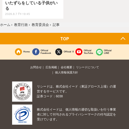
いたずらをしている子供がい
る
2026.8.7 Fri 19:45
ホーム
›
教育行政
›
教育委員会
›
記事
TOP
Official
Official
Official
Home
Official X
Facebook
YouTube
LINE
お問合せ
広告掲載
会社概要
リシードについて
個人情報保護方針
リシードは、株式会社イード（東証グロース上場）の運
営するサービスです。
証券コード：6038
株式会社イードは、個人情報の適切な取扱いを行う事業
者に対して付与されるプライバシーマークの付与認定を
受けています。