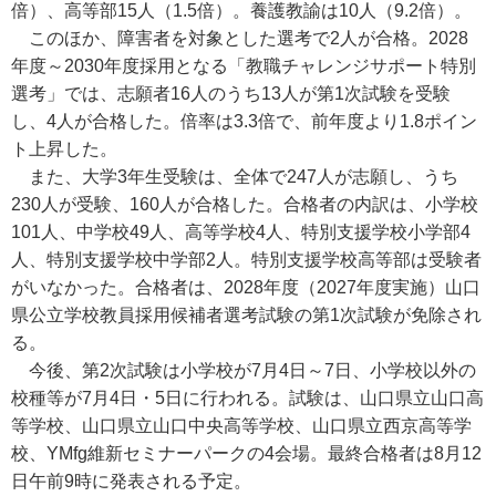
倍）、高等部15人（1.5倍）。養護教諭は10人（9.2倍）。
このほか、障害者を対象とした選考で2人が合格。2028
年度～2030年度採用となる「教職チャレンジサポート特別
選考」では、志願者16人のうち13人が第1次試験を受験
し、4人が合格した。倍率は3.3倍で、前年度より1.8ポイン
ト上昇した。
また、大学3年生受験は、全体で247人が志願し、うち
230人が受験、160人が合格した。合格者の内訳は、小学校
101人、中学校49人、高等学校4人、特別支援学校小学部4
人、特別支援学校中学部2人。特別支援学校高等部は受験者
がいなかった。合格者は、2028年度（2027年度実施）山口
県公立学校教員採用候補者選考試験の第1次試験が免除され
る。
今後、第2次試験は小学校が7月4日～7日、小学校以外の
校種等が7月4日・5日に行われる。試験は、山口県立山口高
等学校、山口県立山口中央高等学校、山口県立西京高等学
校、YMfg維新セミナーパークの4会場。最終合格者は8月12
日午前9時に発表される予定。