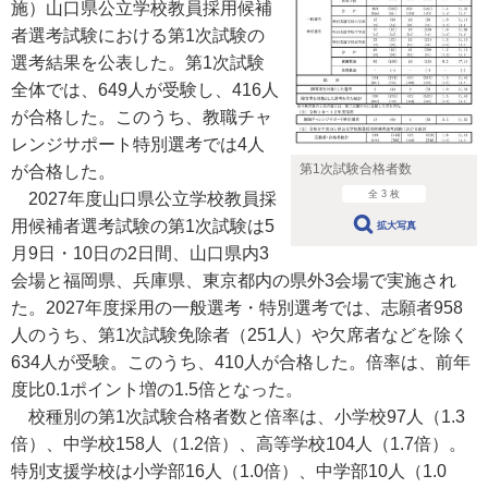
施）山口県公立学校教員採用候補
者選考試験における第1次試験の
選考結果を公表した。第1次試験
全体では、649人が受験し、416人
が合格した。このうち、教職チャ
レンジサポート特別選考では4人
第1次試験合格者数
が合格した。
全 3 枚
2027年度山口県公立学校教員採
用候補者選考試験の第1次試験は5
拡大写真
月9日・10日の2日間、山口県内3
会場と福岡県、兵庫県、東京都内の県外3会場で実施され
た。2027年度採用の一般選考・特別選考では、志願者958
人のうち、第1次試験免除者（251人）や欠席者などを除く
634人が受験。このうち、410人が合格した。倍率は、前年
度比0.1ポイント増の1.5倍となった。
校種別の第1次試験合格者数と倍率は、小学校97人（1.3
倍）、中学校158人（1.2倍）、高等学校104人（1.7倍）。
特別支援学校は小学部16人（1.0倍）、中学部10人（1.0