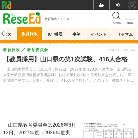
教育業界ニュース
menu
search
教育行政
ービス
ICT機器
事例
イベント
リセマム
教育行政
教育委員会
2026.6.12 Fri 15:45
【教員採用】山口県の第1次試験、416人合格
山口県教育委員会は2026年6月12日、2027年度（2026年度実施）山口県公
立学校教員採用候補者選考試験における第1次試験の選考結果を公表した。第1
次試験全体では、649人が受験し、416人が合格した。このうち、教職チャレン
ジサポート特別選考では4人が合格した。
山口県教育委員会は2026年6月
12日、2027年度（2026年度実