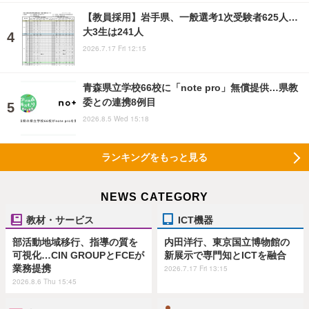
【教員採用】岩手県、一般選考1次受験者625人…
大3生は241人
2026.7.17 Fri 12:15
青森県立学校66校に「note pro」無償提供…県教
委との連携8例目
2026.8.5 Wed 15:18
ランキングをもっと見る
NEWS CATEGORY
教材・サービス
ICT機器
部活動地域移行、指導の質を
内田洋行、東京国立博物館の
可視化…CIN GROUPとFCEが
新展示で専門知とICTを融合
業務提携
2026.7.17 Fri 13:15
2026.8.6 Thu 15:45