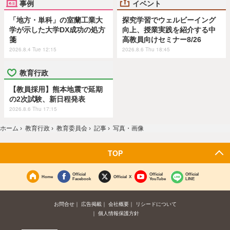
事例
イベント
「地方・単科」の室蘭工業大
探究学習でウェルビーイング
学が示した大学DX成功の処方
向上、授業実践を紹介する中
箋
高教員向けセミナー8/26
2026.8.4 Tue 12:15
2026.8.6 Thu 18:45
教育行政
【教員採用】熊本地震で延期
の2次試験、新日程発表
2026.8.6 Thu 17:15
ホーム
›
教育行政
›
教育委員会
›
記事
›
写真・画像
TOP
Official
Official
Official
Home
Official X
Facebook
YouTube
LINE
お問合せ
広告掲載
会社概要
リシードについて
個人情報保護方針