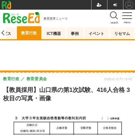
教育業界ニュース
menu
search
教育行政
ービス
ICT機器
事例
イベント
リセマム
教育行政
教育委員会
2026.6.12 Fri 15:45
【教員採用】山口県の第1次試験、416人合格 3
枚目の写真・画像