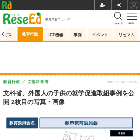
教育業界ニュース
menu
search
教育行政
ービス
ICT機器
事例
イベント
リセマム
教育行政
文部科学省
2026.1.5 Mon 10:45
文科省、外国人の子供の就学促進取組事例を公
開 2枚目の写真・画像