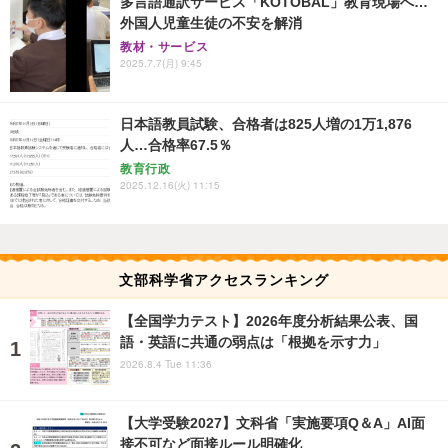
多言語通訳サービス「KOTOBAL」教育現場へ…
外国人児童生徒の不安を解消
教材・サービス
2025.7.7(月) 9:45
日本語教員試験、合格者は825人増の1万1,876
人…合格率67.5％
教育行政
2025.12.16(火) 11:15
文部科学省アクセスランキング
【全国学力テスト】2026年度分析結果公表、国
語・英語に共通の弱点は「根拠を示す力」
2026.8.4 Tue 11:36
【大学受験2027】文科省「実施要項Q＆A」AI面
接不可など面接ルール明確化