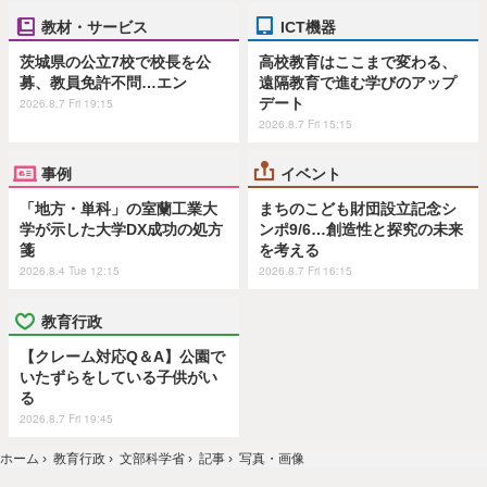
教材・サービス
ICT機器
茨城県の公立7校で校長を公
高校教育はここまで変わる、
募、教員免許不問…エン
遠隔教育で進む学びのアップ
デート
2026.8.7 Fri 19:15
2026.8.7 Fri 15:15
事例
イベント
「地方・単科」の室蘭工業大
まちのこども財団設立記念シ
学が示した大学DX成功の処方
ンポ9/6…創造性と探究の未来
箋
を考える
2026.8.4 Tue 12:15
2026.8.7 Fri 16:15
教育行政
【クレーム対応Q＆A】公園で
いたずらをしている子供がい
る
2026.8.7 Fri 19:45
ホーム
›
教育行政
›
文部科学省
›
記事
›
写真・画像