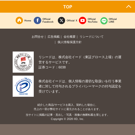
TOP
Official
Official
Official
Home
Official X
Facebook
YouTube
LINE
お問合せ
広告掲載
会社概要
リシードについて
個人情報保護方針
リシードは、株式会社イード（東証グロース上場）の運
営するサービスです。
証券コード：6038
株式会社イードは、個人情報の適切な取扱いを行う事業
者に対して付与されるプライバシーマークの付与認定を
受けています。
紹介した商品/サービスを購入、契約した場合に、
売上の一部が弊社サイトに還元されることがあります。
当サイトに掲載の記事・見出し・写真・画像の無断転載を禁じます。
Copyright © 2026 IID, Inc.