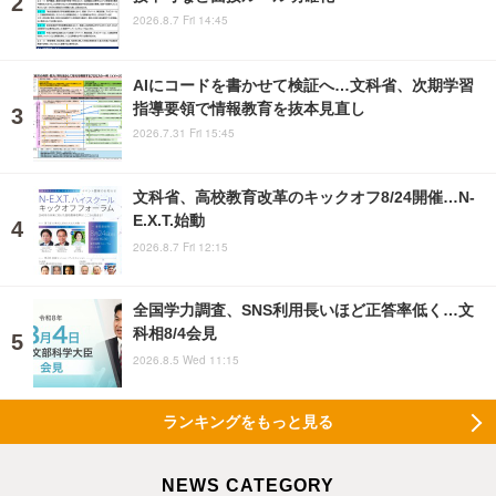
2026.8.7 Fri 14:45
AIにコードを書かせて検証へ…文科省、次期学習
指導要領で情報教育を抜本見直し
2026.7.31 Fri 15:45
文科省、高校教育改革のキックオフ8/24開催…N-
E.X.T.始動
2026.8.7 Fri 12:15
全国学力調査、SNS利用長いほど正答率低く…文
科相8/4会見
2026.8.5 Wed 11:15
ランキングをもっと見る
NEWS CATEGORY