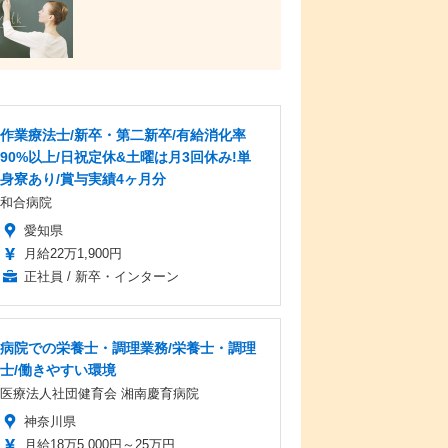
作業療法士/新卒・第二新卒/有給消化率
90%以上/日祝定休&土曜は月3回休み!単
身寮あり/賞与実績4ヶ月分
和合病院
愛知県
月給22万1,900円
正社員 / 新卒・インターン
病院での栄養士・調理業務/栄養士・調理
士/働きやすい環境
医療法人社団健育会 湘南慶育病院
神奈川県
月給18万5,000円～25万円