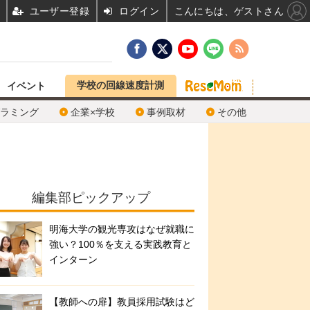
ユーザー登録
ログイン
こんにちは、ゲストさん
学校の回線速度計測
イベント
ラミング
企業×学校
事例取材
その他
編集部ピックアップ
明海大学の観光専攻はなぜ就職に
強い？100％を支える実践教育と
インターン
【教師への扉】教員採用試験はど