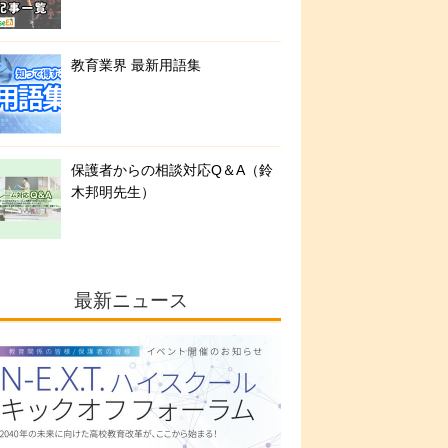
教育業界 最新用語集
保護者からの相談対応Q＆A（鈴
木邦明先生）
最新ニュース