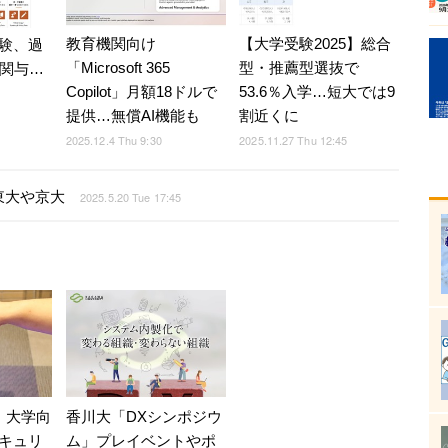
教育機関向け
【大学受験2025】総合
受験、過
「Microsoft 365
型・推薦型選抜で
人関与…
Copilot」月額18ドルで
53.6％入学…短大では9
提供…無償AI機能も
割近くに
2025.12.4 Thu 9:30
2025.11.27 Thu 12:45
東大や京大
2025.5.20 Tue 17:45
、大学向
香川大「DXシンポジウ
キュリ
ム」プレイベントやポ