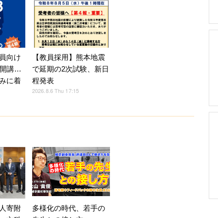
員向け
【教員採用】熊本地震
月開講…
で延期の2次試験、新日
みに着
程発表
2026.8.6 Thu 17:15
人寄附
多様化の時代、若手の