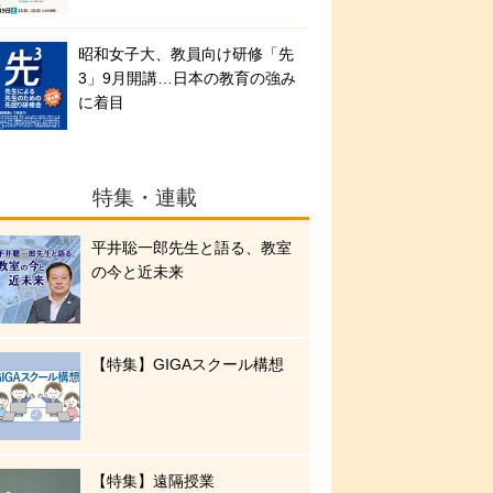
昭和女子大、教員向け研修「先
3」9月開講…日本の教育の強み
に着目
特集・連載
平井聡一郎先生と語る、教室
の今と近未来
【特集】GIGAスクール構想
【特集】遠隔授業