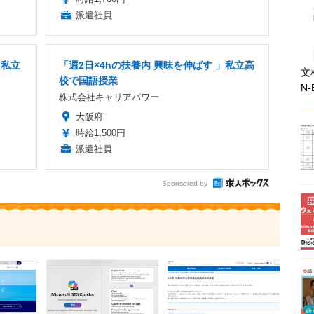
派遣社員
」私立
「週2日×4hの扶養内 興味を伸ばす 」私立高
文
校で国語授業
N-
株式会社キャリアパワー
大阪府
時給1,500円
派遣社員
Sponsored by