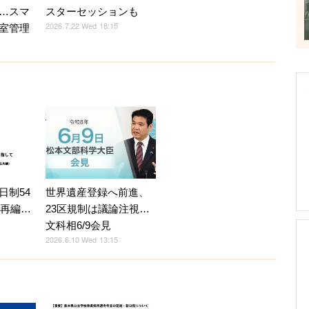
…スマ
スターセッションも
2026.7.22 Wed 18:15
室管理
世界遺産登録へ前進、
日制54
23区規制は議論注視…
へ再編…
文科相6/9会見
2026.6.10 Wed 13:15