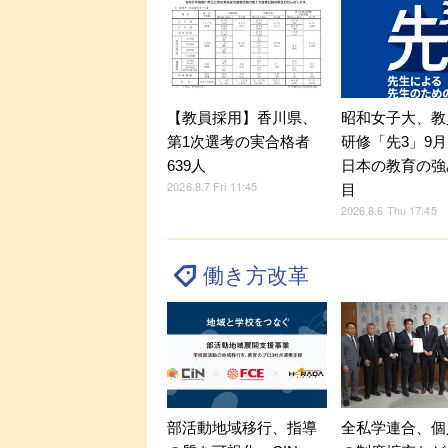
【教員採用】香川県、
昭和女子大、教
第1次選考の実合格者
研修「先3」9
639人
日本の教育の強
2026.8.7 Fri 11:45
目
2026.8.6 Thu 17:45
働き方改革
部活動地域移行、指導
全私学連合、個