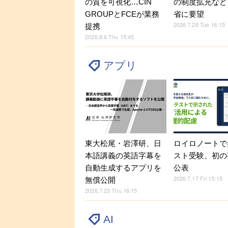
の質を可視化…CIN
の制度拡充など
GROUPとFCEが業務
省に要望
2026.7.28 Tue 16:15
提携
2026.8.6 Thu 15:45
アプリ
東大松尾・岩澤研、日
ロイロノートで
本語講義の英語字幕を
スト受験、初の
自動生成するアプリを
公表
2026.7.17 Fri 15:15
無償公開
2026.7.23 Thu 16:15
AI