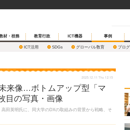
教材・校務
教育行政
ICT機器
事例
ICT活用
SDGs
グローバル敎育
プログ
2025.12.11 Thu 12:15
の未来像…ボトムアップ型「マ
5枚目の写真・画像
高田英明氏に、同大学のDXの取組みの背景から戦略、そ