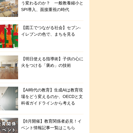
う変わるのか？ 一般教養縮小と
SPI導入、面接重視の時代
【図工でつながる社会】セブン‐
イレブンの色で、まちを見る
【明日使える指導術】子供の心に
火をつける「褒め」の技術
【AI時代の教育】生成AIは教育現
場をどう変えるのか、OECDと文
科省ガイドラインから考える
【8月開催】教育関係者必見！イ
ベント情報記事一覧はこちら