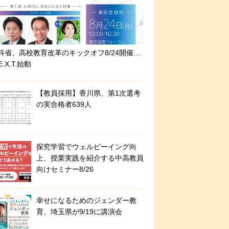
科省、高校教育改革のキックオフ8/24開催…
E.X.T.始動
【教員採用】香川県、第1次選考
の実合格者639人
探究学習でウェルビーイング向
上、授業実践を紹介する中高教員
向けセミナー8/26
幸せになるためのジェンダー教
育、埼玉県が9/19に講演会