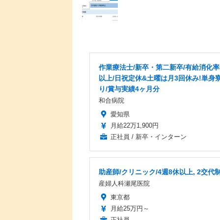
作業療法士/新卒・第二新卒/有給消化率
以上/日祝定休&土曜は月3回休み!単身
り/賞与実績4ヶ月分
和合病院
愛知県
月給22万1,900円
正社員 / 新卒・インターン
助産師/クリニック/4週8休以上, 2交代
産婦人科瀬尾医院
東京都
月給25万円～
正社員