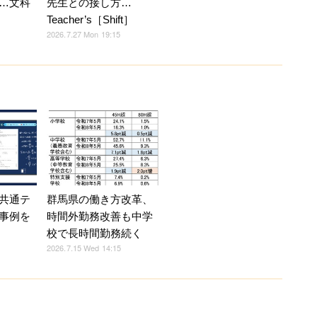
…文科
先生との接し方…
Teacher’s［Shift］
2026.7.27 Mon 19:15
共通テ
群馬県の働き方改革、
事例を
時間外勤務改善も中学
校で長時間勤務続く
2026.7.15 Wed 14:15