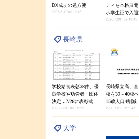
DX成功の処方箋
ティを本格展開
2026.8.4 Tue 12:15
ホ学生証で入退
2026.7.28 Tue 13:45
長崎県
学校給食表彰38件、優
長崎県立高、全
良学校や功労者・団体
校を30～40校
決定…7/28に表彰式
15歳人口4割減
2026.7.23 Thu 12:15
2026.7.21 Tue 9:45
大学