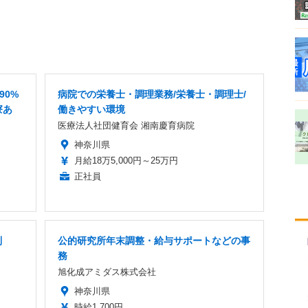
90%
病院での栄養士・調理業務/栄養士・調理士/
寮あ
働きやすい環境
医療法人社団健育会 湘南慶育病院
神奈川県
月給18万5,000円～25万円
正社員
制
公的研究所年末調整・給与サポートなどの事
務
旭化成アミダス株式会社
神奈川県
時給1,700円