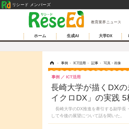
リシード メンバーズ
教育業界ニュース
ホーム
生成AI
大学DX
ホーム
›
事例
›
ICT活用
›
記事
›
写真・画像
事例
ICT活用
長崎大学が描くDX
イクロDX」の実践 
長崎大学のDX推進を牽引する副学長・
して今後の展望について話を聞いた。