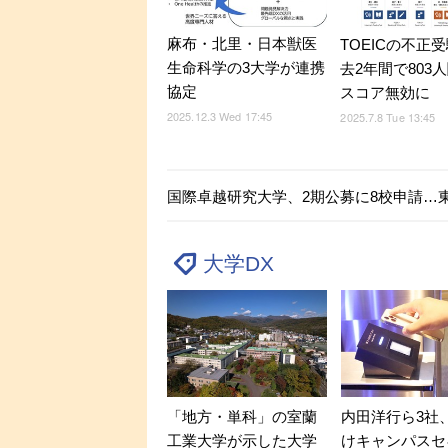
麻布・北里・日本獣医
TOEICの不正
生命科学の3大学が連携
去2年間で803
協定
スコア無効に
2025.12.3 Wed 17:45
2025.7.8 Tue 13:45
国際卓越研究大学、2期公募に8校申請…
大学DX
「地方・単科」の室蘭
内田洋行ら3社
工業大学が示した大学
けキャンパスセ