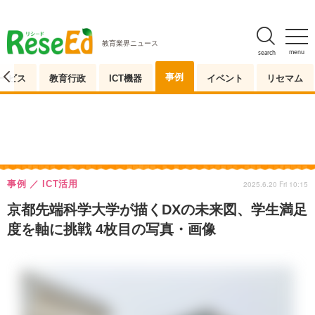
教育業界ニュース
menu
search
事例
ービス
教育行政
ICT機器
イベント
リセマム
事例
ICT活用
2025.6.20 Fri 10:15
京都先端科学大学が描くDXの未来図、学生満足
度を軸に挑戦 4枚目の写真・画像