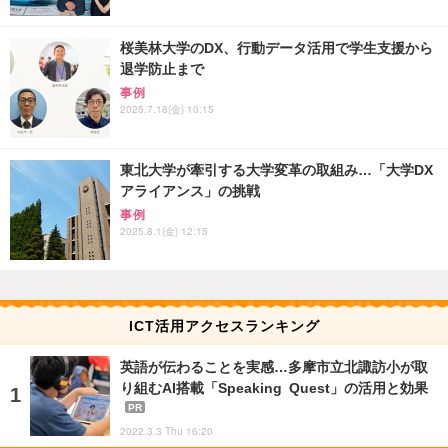
桜美林大学のDX、行動データ活用で学生支援から
退学防止まで
事例
2025.7.18(金) 10:15
東北大学が牽引する大学変革の取組み…「大学DX
アライアンス」の挑戦
事例
2025.8.1(金) 12:15
ICT活用アクセスランキング
英語が伝わることを実感…多摩市立北諏訪小が取
り組むAI搭載「Speaking Quest」の活用と効果
PR
2022.3.3 Thu 16:20