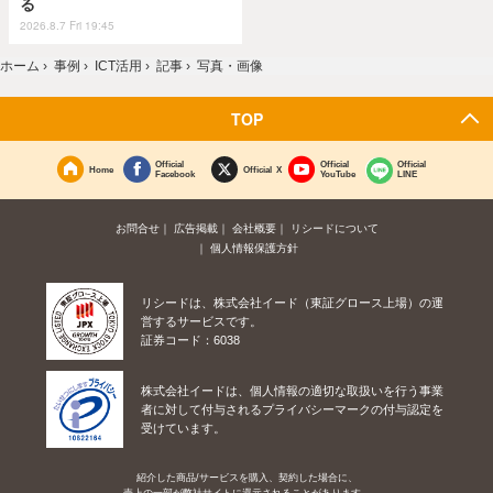
る
2026.8.7 Fri 19:45
ホーム
›
事例
›
ICT活用
›
記事
›
写真・画像
TOP
Official
Official
Official
Home
Official X
Facebook
YouTube
LINE
お問合せ
広告掲載
会社概要
リシードについて
個人情報保護方針
リシードは、株式会社イード（東証グロース上場）の運
営するサービスです。
証券コード：6038
株式会社イードは、個人情報の適切な取扱いを行う事業
者に対して付与されるプライバシーマークの付与認定を
受けています。
紹介した商品/サービスを購入、契約した場合に、