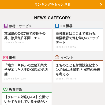
ランキングをもっと見る
NEWS CATEGORY
教材・サービス
ICT機器
茨城県の公立7校で校長を公
高校教育はここまで変わる、
募、教員免許不問…エン
遠隔教育で進む学びのアップ
デート
2026.8.7 Fri 19:15
2026.8.7 Fri 15:15
事例
イベント
「地方・単科」の室蘭工業大
まちのこども財団設立記念シ
学が示した大学DX成功の処方
ンポ9/6…創造性と探究の未来
箋
を考える
2026.8.4 Tue 12:15
2026.8.7 Fri 16:15
教育行政
【クレーム対応Q＆A】公園で
いたずらをしている子供がい