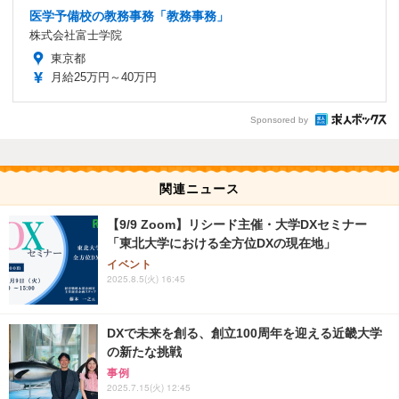
医学予備校の教務事務「教務事務」
株式会社富士学院
東京都
月給25万円～40万円
Sponsored by
関連ニュース
【9/9 Zoom】リシード主催・大学DXセミナー
「東北大学における全方位DXの現在地」
イベント
2025.8.5(火) 16:45
DXで未来を創る、創立100周年を迎える近畿大学
の新たな挑戦
事例
2025.7.15(火) 12:45