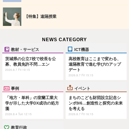
【特集】遠隔授業
NEWS CATEGORY
教材・サービス
ICT機器
茨城県の公立7校で校長を公
高校教育はここまで変わる、
募、教員免許不問…エン
遠隔教育で進む学びのアップ
デート
2026.8.7 Fri 19:15
2026.8.7 Fri 15:15
事例
イベント
「地方・単科」の室蘭工業大
まちのこども財団設立記念シ
学が示した大学DX成功の処方
ンポ9/6…創造性と探究の未来
箋
を考える
2026.8.4 Tue 12:15
2026.8.7 Fri 16:15
教育行政