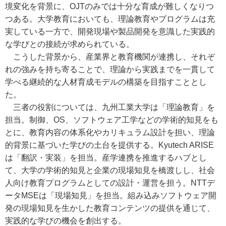
境変化を背景に、OJTのみでは十分な育成が難しくなりつ
つある。大学教育においても、理論教育やプログラムは充
実している一方で、開発現場や製品開発を意識した実践的
な学びとの接続が求められている。
こうした背景から、産業界と教育機関が連携し、それぞ
れの強みを持ち寄ることで、理論から実践までを一貫して
学べる継続的な人材育成モデルの構築を目指すこととし
た。
三者の役割については、九州工業大学は「理論教育」を
担当。制御、OS、ソフトウェア工学などの学術的知見をも
とに、教育内容の体系化やカリキュラム設計を担い、理論
的背景に基づいた学びの土台を提供する。Kyutech ARISE
は「翻訳・実装」を担当。産学連携を推進するハブとし
て、大学の学術的知見と企業の現場知見を橋渡しし、社会
人向け教育プログラムとしての設計・運営を担う。NTTデ
ータMSEは「現場知見」を担当。組み込みソフトウェア開
発の現場知見を生かした教育コンテンツの提供を通じて、
実践的な学びの機会を創出する。