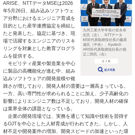
ARISE、NTTデータMSEは2026
年5月26日、組み込みソフトウェ
ア分野におけるエンジニア育成を
目的とした産学連携協定を締結し
九州工業大学学長の安永卓
たと発表した。協定に基づき、現
生氏（左）、NTTデータ
MSE代表取締役社長の藤原
場で活躍するエンジニアのリスキ
遠氏（中央）、Kyutech
リングを対象とした教育プログラ
ARISE代表取締役社長の嶺
正二郎氏（右）
ムを提供する。
全 2 枚
モビリティ産業や製造業を中心
拡大写真
に製品の高機能化が進む中、組み
込みソフトウェアの開発規模や複
雑さが増しており、開発人材の需要は一層高まっている。
一方、高い専門性が求められることに加え、少子高齢化の
影響によりエンジニア数は不足しており、開発人材の確保
は業界全体の課題となっている。
企業の開発現場では、実務を通じて知識や技術を習得す
るOJTを中心とした人材育成が行われてきた。しかし、人
材不足や開発案件の増加、開発スピードの加速といった環