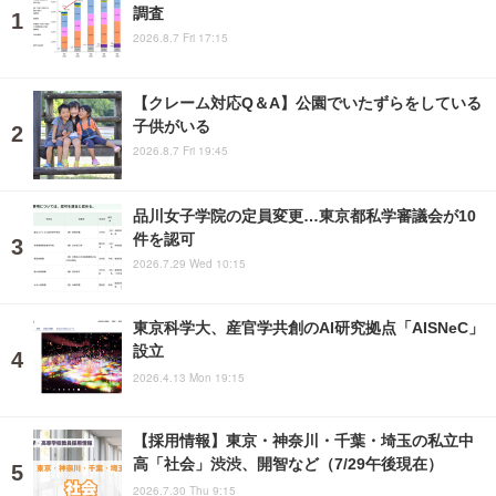
調査
2026.8.7 Fri 17:15
【クレーム対応Q＆A】公園でいたずらをしている
子供がいる
2026.8.7 Fri 19:45
品川女子学院の定員変更…東京都私学審議会が10
件を認可
2026.7.29 Wed 10:15
東京科学大、産官学共創のAI研究拠点「AISNeC」
設立
2026.4.13 Mon 19:15
【採用情報】東京・神奈川・千葉・埼玉の私立中
高「社会」渋渋、開智など（7/29午後現在）
2026.7.30 Thu 9:15