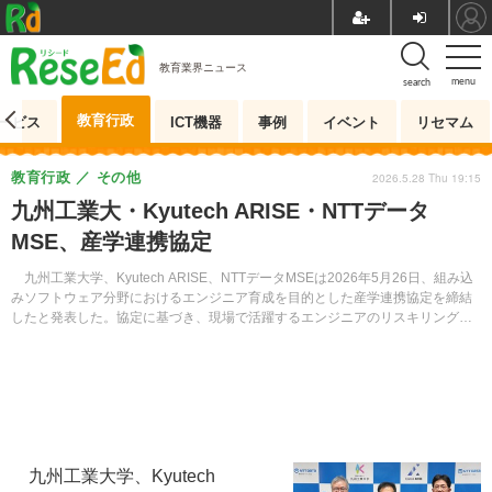
教育業界ニュース
menu
search
教育行政
ービス
ICT機器
事例
イベント
リセマム
教育行政
その他
2026.5.28 Thu 19:15
九州工業大・Kyutech ARISE・NTTデータ
MSE、産学連携協定
九州工業大学、Kyutech ARISE、NTTデータMSEは2026年5月26日、組み込
みソフトウェア分野におけるエンジニア育成を目的とした産学連携協定を締結
したと発表した。協定に基づき、現場で活躍するエンジニアのリスキリングを
対象とした教育プログラムを提供する。
九州工業大学、Kyutech