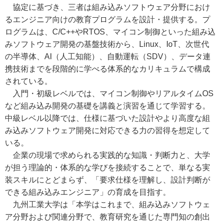
協定に基づき、三者は組み込みソフトウェア分野におけ
るエンジニア向けの教育プログラムを設計・提供する。プ
ログラムは、C/C++やRTOS、マイコン制御といった組み込
みソフトウェア開発の基盤技術から、Linux、IoT、次世代
の半導体、AI（人工知能）、自動運転（SDV）、データ連
携技術までを段階的に学べる体系的なカリキュラムで構成
されている。
入門・初級レベルでは、マイコン制御やリアルタイムOS
など組み込み開発の基礎を講義と演習を通じて学習する。
中級レベル以降では、仕様に基づいた設計やより高度な組
み込みソフトウェア開発に対応できる力の習得を想定して
いる。
企業の現場で求められる実践的な知識・判断力と、大学
が担う理論的・体系的な学びを接続することで、単なる実
装スキルにとどまらず、「要求仕様を理解し、設計判断が
できる組み込みエンジニア」の育成を目指す。
九州工業大学は「本学はこれまで、組み込みソフトウェ
ア分野および関連分野で、教育研究を通じた専門知の創出