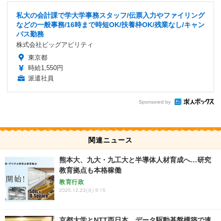
私大の会計課で学大学事務スタッフ/伝票入力やファイリング
などの一般事務/16時まで時短OK/扶養枠OK/残業なし/キャン
パス勤務
株式会社ビッグアビリティ
東京都
時給1,550円
派遣社員
Sponsored by
関連ニュース
熊本大、九大・九工大と半導体人材育成へ…研究
教育拠点も本格稼働
教育行政
2025.12.23(火) 9:15
京都大学とNTT西日本、データ駆動基盤構築で連