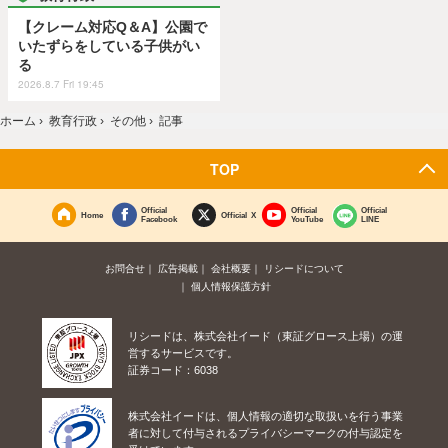
【クレーム対応Q＆A】公園で
いたずらをしている子供がい
る
2026.8.7 Fri 19:45
ホーム
›
教育行政
›
その他
›
記事
TOP
Official
Official
Official
Home
Official X
Facebook
YouTube
LINE
お問合せ
広告掲載
会社概要
リシードについて
個人情報保護方針
リシードは、株式会社イード（東証グロース上場）の運
営するサービスです。
証券コード：6038
株式会社イードは、個人情報の適切な取扱いを行う事業
者に対して付与されるプライバシーマークの付与認定を