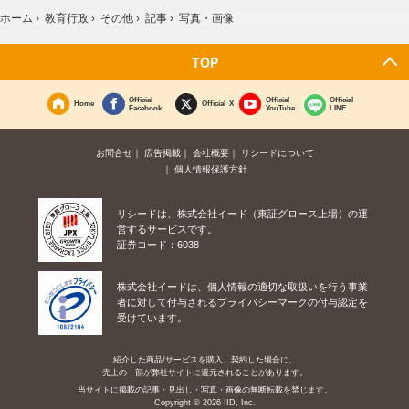
ホーム
›
教育行政
›
その他
›
記事
›
写真・画像
TOP
Official
Official
Official
Home
Official X
Facebook
YouTube
LINE
お問合せ
広告掲載
会社概要
リシードについて
個人情報保護方針
リシードは、株式会社イード（東証グロース上場）の運
営するサービスです。
証券コード：6038
株式会社イードは、個人情報の適切な取扱いを行う事業
者に対して付与されるプライバシーマークの付与認定を
受けています。
紹介した商品/サービスを購入、契約した場合に、
売上の一部が弊社サイトに還元されることがあります。
当サイトに掲載の記事・見出し・写真・画像の無断転載を禁じます。
Copyright © 2026 IID, Inc.