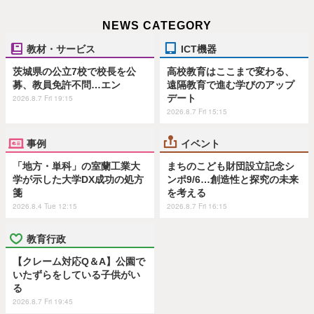
NEWS CATEGORY
教材・サービス
ICT機器
茨城県の公立7校で校長を公
高校教育はここまで変わる、
募、教員免許不問…エン
遠隔教育で進む学びのアップ
デート
2026.8.7 Fri 19:15
2026.8.7 Fri 15:15
事例
イベント
「地方・単科」の室蘭工業大
まちのこども財団設立記念シ
学が示した大学DX成功の処方
ンポ9/6…創造性と探究の未来
箋
を考える
2026.8.4 Tue 12:15
2026.8.7 Fri 16:15
教育行政
【クレーム対応Q＆A】公園で
いたずらをしている子供がい
る
2026.8.7 Fri 19:45