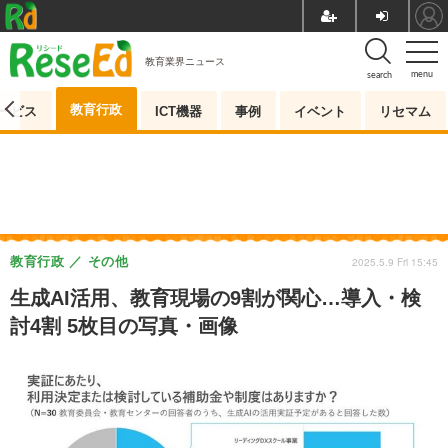
教育業界ニュース
menu
search
教育行政
ービス
ICT機器
事例
イベント
リセマム
教育行政
その他
2025.5.9 Fri 15:45
生成AI活用、教育現場の9割が関心…導入・検
討4割 5枚目の写真・画像