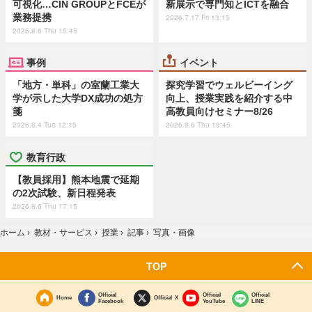
可視化…CIN GROUPとFCEが
新展示で専門知とICTを融合
業務提携
2026.7.17 Fri 13:15
2026.8.6 Thu 15:45
事例
イベント
「地方・単科」の室蘭工業大
探究学習でウェルビーイング
学が示した大学DX成功の処方
向上、授業実践を紹介する中
箋
高教員向けセミナー8/26
2026.8.4 Tue 12:15
2026.8.6 Thu 18:45
教育行政
【教員採用】熊本地震で延期
の2次試験、新日程発表
2026.8.6 Thu 17:15
ホーム
›
教材・サービス
›
授業
›
記事
›
写真・画像
TOP
Official
Official
Official
Home
Official X
Facebook
YouTube
LINE