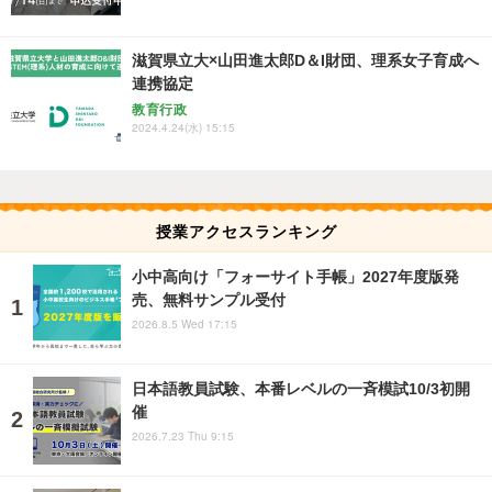
滋賀県立大×山田進太郎D＆I財団、理系女子育成へ
連携協定
教育行政
2024.4.24(水) 15:15
授業アクセスランキング
小中高向け「フォーサイト手帳」2027年度版発
売、無料サンプル受付
2026.8.5 Wed 17:15
日本語教員試験、本番レベルの一斉模試10/3初開
催
2026.7.23 Thu 9:15