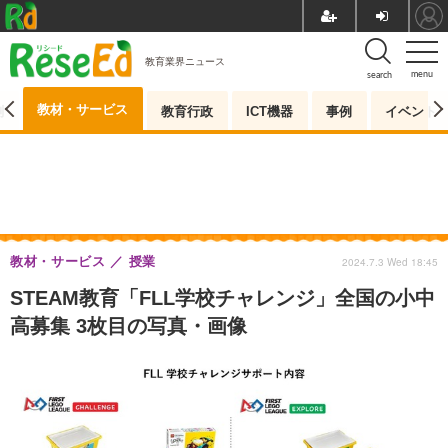
教育業界ニュース
menu
search
教材・サービス
測
教育行政
ICT機器
事例
イベント
教材・サービス
授業
2024.7.3 Wed 18:45
STEAM教育「FLL学校チャレンジ」全国の小中
高募集 3枚目の写真・画像