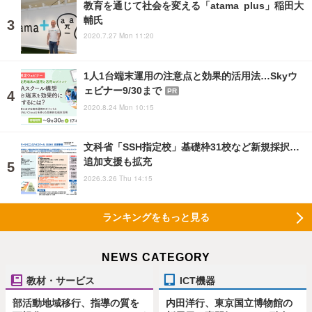
教育を通じて社会を変える「atama plus」稲田大
輔氏
2020.7.27 Mon 11:20
1人1台端末運用の注意点と効果的活用法…Skyウ
ェビナー9/30まで
PR
2020.8.24 Mon 10:15
文科省「SSH指定校」基礎枠31校など新規採択…
追加支援も拡充
2026.3.26 Thu 14:15
ランキングをもっと見る
NEWS CATEGORY
教材・サービス
ICT機器
部活動地域移行、指導の質を
内田洋行、東京国立博物館の