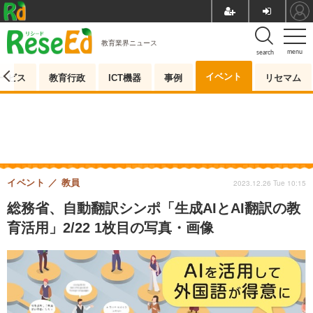
教育業界ニュース
menu
search
イベント
ービス
教育行政
ICT機器
事例
リセマム
イベント
教員
2023.12.26 Tue 10:15
総務省、自動翻訳シンポ「生成AIとAI翻訳の教
育活用」2/22 1枚目の写真・画像