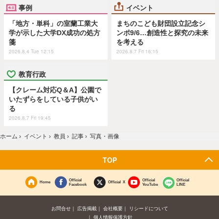
事例
イベント
「地方・単科」の室蘭工業大
まちのこども財団設立記念シ
学が示した大学DX成功の処方
ンポ9/6…創造性と探究の未来
箋
を考える
2026.8.4 Tue 12:15
2026.8.7 Fri 16:15
教育行政
【クレーム対応Q＆A】公園で
いたずらをしている子供がい
る
2026.8.7 Fri 19:45
ホーム
›
イベント
›
教員
›
記事
›
写真・画像
TOP
Official
Official
Official
Home
Official X
Facebook
YouTube
LINE
お問合せ
広告掲載
会社概要
リシードについて
個人情報保護方針