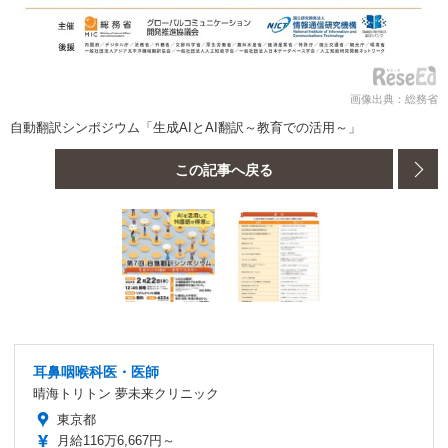
画像出典：総務省
自動翻訳シンポジウム「生成AIとAI翻訳～教育での活用～」
この記事へ戻る
耳鼻咽喉科医・医師
晴海トリトン 夢未来クリニック
東京都
月給116万6,667円～