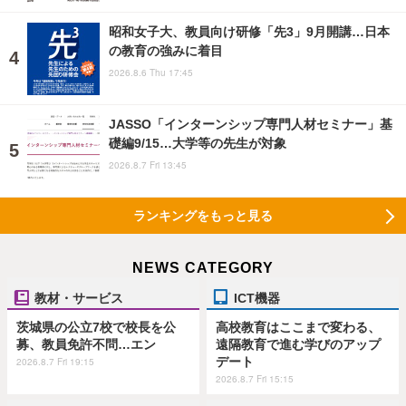
昭和女子大、教員向け研修「先3」9月開講…日本
の教育の強みに着目
2026.8.6 Thu 17:45
JASSO「インターンシップ専門人材セミナー」基
礎編9/15…大学等の先生が対象
2026.8.7 Fri 13:45
ランキングをもっと見る
NEWS CATEGORY
教材・サービス
ICT機器
茨城県の公立7校で校長を公
高校教育はここまで変わる、
募、教員免許不問…エン
遠隔教育で進む学びのアップ
デート
2026.8.7 Fri 19:15
2026.8.7 Fri 15:15