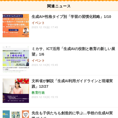
関連ニュース
生成AI×性格タイプ別「学習の習慣化戦略」1/10
イベント
2023.12.15(金) 17:45
ミカサ、ICT活用「生成AIの役割と教育の新しい展
望」1/6
イベント
2023.12.14(木) 15:45
文科省が解説「生成AI利用ガイドラインと現場実
践」12/27
教育行政
2023.12.13(水) 15:15
先生も子供たちも創造的に学ぶ…学校の生成AI実