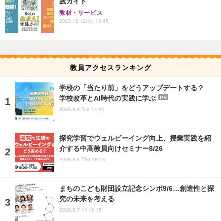
践ガイド
教材・サービス
2023.12.12(火) 13:45
教員アクセスランキング
学校の「当たり前」をどうアップデートする？
学校改革とAI時代の実践に学ぶ
PR
2026.8.4 Tue 14:45
探究学習でウェルビーイング向上、授業実践を紹
介する中高教員向けセミナー8/26
2026.8.6 Thu 18:45
まちのこども財団設立記念シンポ9/6…創造性と探
究の未来を考える
2026.8.7 Fri 16:15