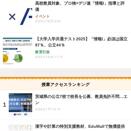
高校教員対象、プロ検×デジ連「情報I」指導と評
価
イベント
2023.6.19(月) 9:45
【大学入学共通テスト2025】「情報I」必須は国立
97％、公立44％
教育行政
2023.6.14(水) 17:15
授業アクセスランキング
茨城県の公立7校で校長を公募、教員免許不問…エ
ン
2026.8.7 Fri 19:15
漢字や計算の特別支援教材、EduMallで無償提供