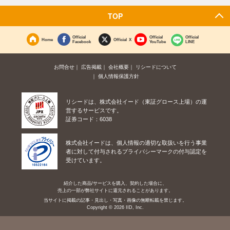
TOP
Official
Official
Official
Home
Official X
Facebook
YouTube
LINE
お問合せ
広告掲載
会社概要
リシードについて
個人情報保護方針
リシードは、株式会社イード（東証グロース上場）の運
営するサービスです。
証券コード：6038
株式会社イードは、個人情報の適切な取扱いを行う事業
者に対して付与されるプライバシーマークの付与認定を
受けています。
紹介した商品/サービスを購入、契約した場合に、
売上の一部が弊社サイトに還元されることがあります。
当サイトに掲載の記事・見出し・写真・画像の無断転載を禁じます。
Copyright © 2026 IID, Inc.