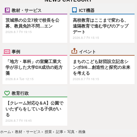
教材・サービス
ICT機器
茨城県の公立7校で校長を公
高校教育はここまで変わる、
募、教員免許不問…エン
遠隔教育で進む学びのアップ
デート
2026.8.7 Fri 19:15
2026.8.7 Fri 15:15
事例
イベント
「地方・単科」の室蘭工業大
まちのこども財団設立記念シ
学が示した大学DX成功の処方
ンポ9/6…創造性と探究の未来
箋
を考える
2026.8.4 Tue 12:15
2026.8.7 Fri 16:15
教育行政
【クレーム対応Q＆A】公園で
いたずらをしている子供がい
る
2026.8.7 Fri 19:45
ホーム
›
教材・サービス
›
授業
›
記事
›
写真・画像