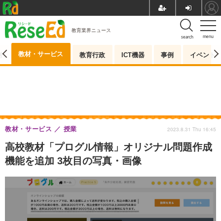
教育業界ニュース
menu
search
教材・サービス
測
教育行政
ICT機器
事例
イベント
教材・サービス
授業
2023.8.31 Thu 16:45
高校教材「プログル情報」​​オリジナル問題作成
機能を追加 3枚目の写真・画像