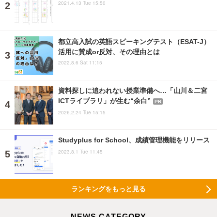
2021.4.13 Tue 15:50
都立高入試の英語スピーキングテスト（ESAT-J）
活用に賛成or反対、その理由とは
2022.8.6 Sat 11:15
資料探しに追われない授業準備へ…「山川＆二宮
ICTライブラリ」が生む“余白”
PR
2026.2.24 Tue 15:15
Studyplus for School、成績管理機能をリリース
2023.8.1 Tue 11:45
ランキングをもっと見る
NEWS CATEGORY