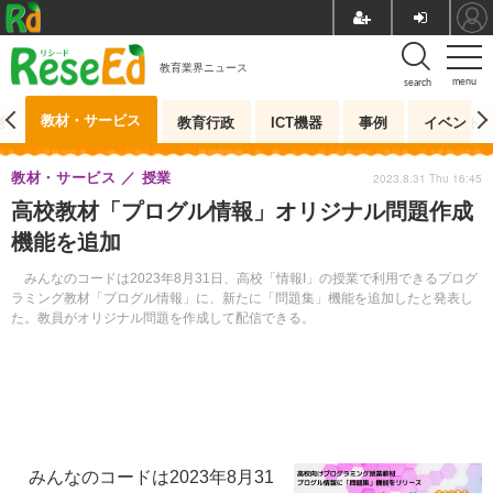
教育業界ニュース
menu
search
教材・サービス
測
教育行政
ICT機器
事例
イベント
教材・サービス
授業
2023.8.31 Thu 16:45
高校教材「プログル情報」​​オリジナル問題作成
機能を追加
みんなのコードは2023年8月31日、高校「情報I」の授業で利用できるプログ
ラミング教材「プログル情報」に、新たに「問題集」機能を追加したと発表し
た。教員がオリジナル問題を作成して配信できる。
みんなのコードは2023年8月31