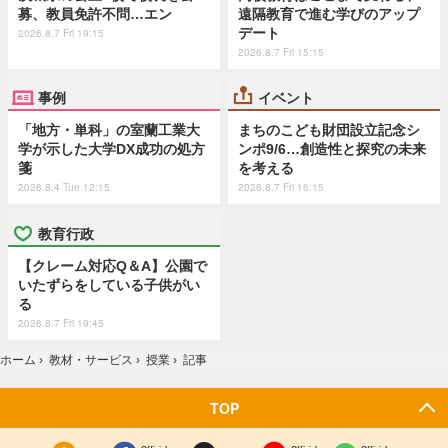
募、教員免許不問…エン
遠隔教育で進む学びのアップ
デート
2026.8.7 Fri 19:15
2026.8.7 Fri 15:15
事例
イベント
「地方・単科」の室蘭工業大
まちのこども財団設立記念シ
学が示した大学DX成功の処方
ンポ9/6…創造性と探究の未来
箋
を考える
2026.8.4 Tue 12:15
2026.8.7 Fri 16:15
教育行政
【クレーム対応Q＆A】公園で
いたずらをしている子供がい
る
2026.8.7 Fri 19:45
ホーム
›
教材・サービス
›
授業
›
記事
TOP