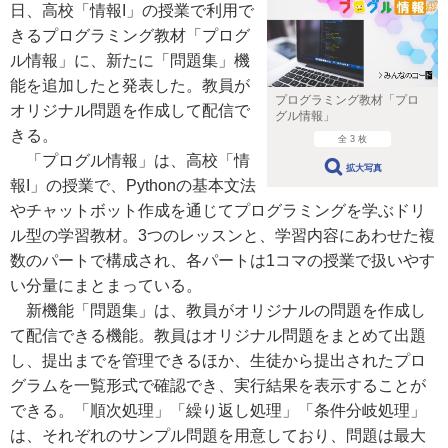
日、高校「情報I」の授業で利用で
きるプログラミング教材「プログ
ル情報」に、新たに「問題集」機
能を追加したと発表した。教員が
プログラミング教材「プロ
オリジナル問題を作成して配信で
グル情報」
きる。
全 3 枚
「プログル情報」は、高校「情
拡大写真
報I」の授業で、Pythonの基本文法
やチャットボット作成を通じてプログラミングを学ぶドリ
ル型の学習教材。3つのレッスンと、学習内容にあわせた複
数のパートで構成され、各パートは1コマの授業で扱いやす
い分量にまとまっている。
新機能「問題集」は、​​教員がオリジナルの問題を作成し
て配信できる機能。教員はオリジナル問題をまとめて出題
し、提出までを管理できるほか、生徒から提出されたプロ
グラムを一覧形式で確認でき、実行結果を表示することが
できる。「順次処理」「繰り返し処理」「条件分岐処理」
は、それぞれのサンプル問題を用意しており、問題は最大