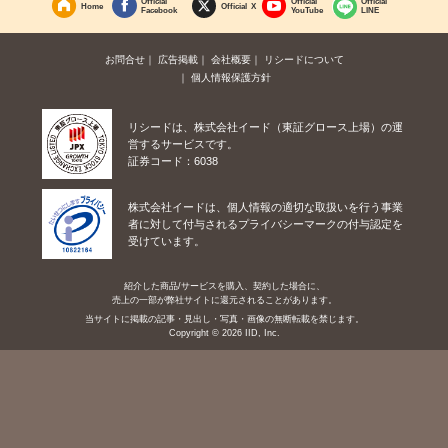
Official
Official
Official
Home
Official X
Facebook
YouTube
LINE
お問合せ
広告掲載
会社概要
リシードについて
個人情報保護方針
リシードは、株式会社イード（東証グロース上場）の運
営するサービスです。
証券コード：6038
株式会社イードは、個人情報の適切な取扱いを行う事業
者に対して付与されるプライバシーマークの付与認定を
受けています。
紹介した商品/サービスを購入、契約した場合に、
売上の一部が弊社サイトに還元されることがあります。
当サイトに掲載の記事・見出し・写真・画像の無断転載を禁じます。
Copyright © 2026 IID, Inc.