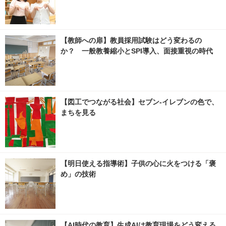
【教師への扉】教員採用試験はどう変わるの
か？ 一般教養縮小とSPI導入、面接重視の時代
【図工でつながる社会】セブン‐イレブンの色で、
まちを見る
【明日使える指導術】子供の心に火をつける「褒
め」の技術
【AI時代の教育】生成AIは教育現場をどう変える