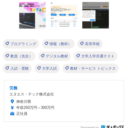
プログラミング
情報（教科）
高等学校
教員（先生）
デジタル教材
大学入学共通テスト
入試・受験
大学入試
教材・サービス トピックス
労務
エヌエス・テック株式会社
神奈川県
年収250万円～300万円
正社員
Sponsored by