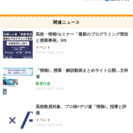
関連ニュース
高校・情報Iセミナー「最新のプログラミング実技
と授業事例」9/9
イベント
2023.8.16(水) 14:15
「情報I」授業・解説動画まとめサイト公開…文科
省
教育行政
2023.6.19(月) 13:45
高校教員対象、プロ検×デジ連「情報I」指導と評
価
イベント
2023.6.19(月) 9:45