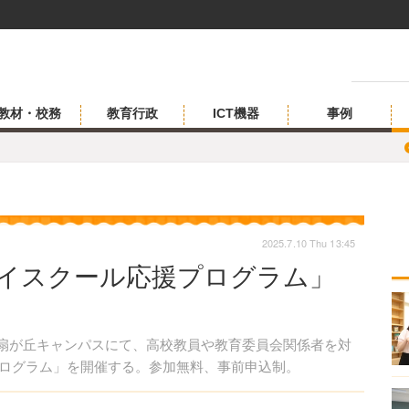
教材・校務
教育行政
ICT機器
事例
2025.7.10 Thu 13:45
ハイスクール応援プログラム」
、扇が丘キャンパスにて、高校教員や教育委員会関係者を対
プログラム」を開催する。参加無料、事前申込制。