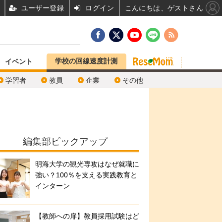
ユーザー登録
ログイン
こんにちは、ゲストさん
学校の回線速度計測
イベント
学習者
教員
企業
その他
編集部ピックアップ
明海大学の観光専攻はなぜ就職に
強い？100％を支える実践教育と
インターン
【教師への扉】教員採用試験はど