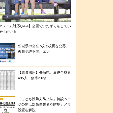
クレーム対応Q＆A】公園でいたずらをしてい
子供がいる
茨城県の公立7校で校長を公募、
教員免許不問…エン
【教員採用】長崎県、最終合格者
495人…倍率2.0倍
「こども性暴力防止法」特設ペー
ジ公開…対象事業者や防犯カメラ
設置を解説