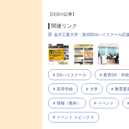
【注目の記事】
関連リンク
金沢工業大学：第3回DXハイスクール応
DXハイスクール
教育DX・学校
高等学校
大学
教育委
情報（教科）
イベント
イベント トピックス