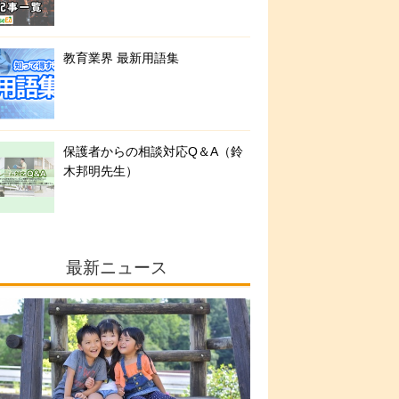
教育業界 最新用語集
保護者からの相談対応Q＆A（鈴
木邦明先生）
最新ニュース