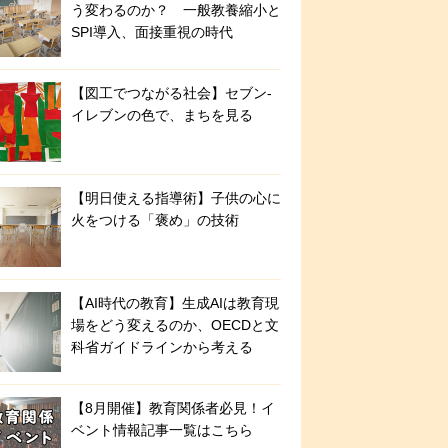
う変わるのか？ 一般教養縮小と
SPI導入、面接重視の時代
【図工でつながる社会】セブン‐
イレブンの色で、まちを見る
【明日使える指導術】子供の心に
火をつける「褒め」の技術
【AI時代の教育】生成AIは教育現
場をどう変えるのか、OECDと文
科省ガイドラインから考える
【8月開催】教育関係者必見！イ
ベント情報記事一覧はこちら