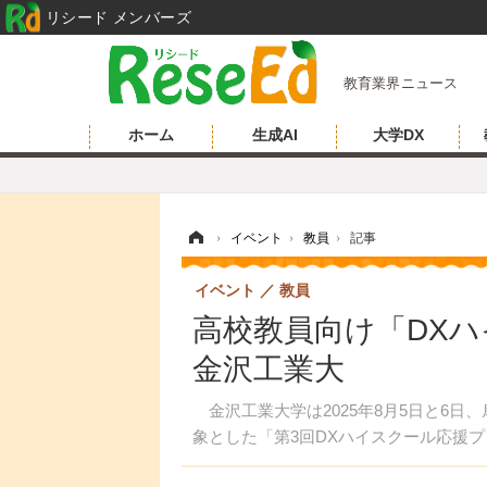
リシード メンバーズ
教育業界ニュース
ホーム
生成AI
大学DX
ホーム
›
イベント
›
教員
›
記事
イベント
教員
高校教員向け「DX
金沢工業大
金沢工業大学は2025年8月5日と6日
象とした「第3回DXハイスクール応援