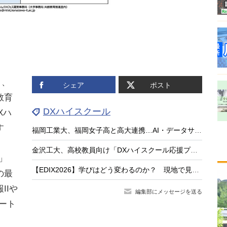
日、
シェア
ポスト
教育
DXハイスクール
Xハ
す
福岡工業大、福岡女子高と高大連携…AI・データサイエンス教育推進
金沢工大、高校教員向け「DXハイスクール応援プログラム」7/18・19
」
【EDIX2026】学びはどう変わるのか？ 現地で見えた教育テクノロジーの最前線
の最
IIや
編集部にメッセージを送る
ート