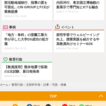
部活動地域移行、指導の質を
内田洋行、東京国立博物館の
可視化…CIN GROUPとFCEが
新展示で専門知とICTを融合
業務提携
2026.7.17 Fri 13:15
2026.8.6 Thu 15:45
事例
イベント
「地方・単科」の室蘭工業大
探究学習でウェルビーイング
学が示した大学DX成功の処方
向上、授業実践を紹介する中
箋
高教員向けセミナー8/26
2026.8.4 Tue 12:15
2026.8.6 Thu 18:45
教育行政
【教員採用】熊本地震で延期
の2次試験、新日程発表
2026.8.6 Thu 17:15
ホーム
›
教育行政
›
文部科学省
›
記事
›
写真・画像
TOP
Official
Official
Official