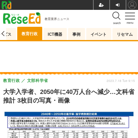
教育業界ニュース
menu
search
教育行政
ービス
ICT機器
事例
イベント
リセマム
教育行政
文部科学省
2023.7.18 Tue 9:15
大学入学者、2050年に40万人台へ減少…文科省
推計 3枚目の写真・画像