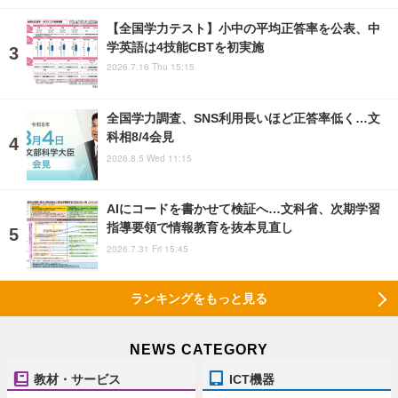
【全国学力テスト】小中の平均正答率を公表、中
学英語は4技能CBTを初実施
2026.7.16 Thu 15:15
全国学力調査、SNS利用長いほど正答率低く…文
科相8/4会見
2026.8.5 Wed 11:15
AIにコードを書かせて検証へ…文科省、次期学習
指導要領で情報教育を抜本見直し
2026.7.31 Fri 15:45
ランキングをもっと見る
NEWS CATEGORY
教材・サービス
ICT機器