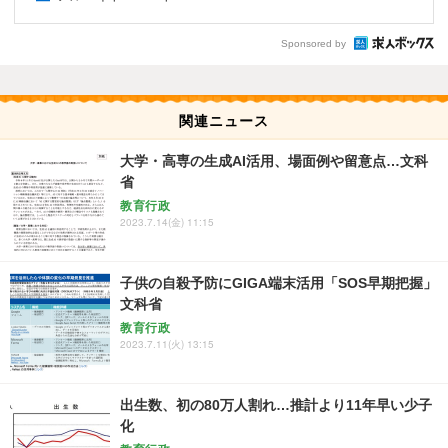
Sponsored by
関連ニュース
大学・高専の生成AI活用、場面例や留意点…文科
省
教育行政
2023.7.14(金) 11:15
子供の自殺予防にGIGA端末活用「SOS早期把握」
文科省
教育行政
2023.7.11(火) 13:15
出生数、初の80万人割れ…推計より11年早い少子
化