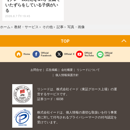
いたずらをしている子供がい
る
2026.8.7 Fri 19:45
ホーム
›
教材・サービス
›
その他
›
記事
›
写真・画像
TOP
Official
Official
Official
Home
Official X
Facebook
YouTube
LINE
お問合せ
広告掲載
会社概要
リシードについて
個人情報保護方針
リシードは、株式会社イード（東証グロース上場）の運
営するサービスです。
証券コード：6038
株式会社イードは、個人情報の適切な取扱いを行う事業
者に対して付与されるプライバシーマークの付与認定を
受けています。