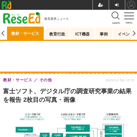
教育業界ニュース
menu
search
教材・サービス
測
教育行政
ICT機器
事例
イベント
教材・サービス
その他
2023.5.2 Tue 12:15
富士ソフト、デジタル庁の調査研究事業の結果
を報告 2枚目の写真・画像