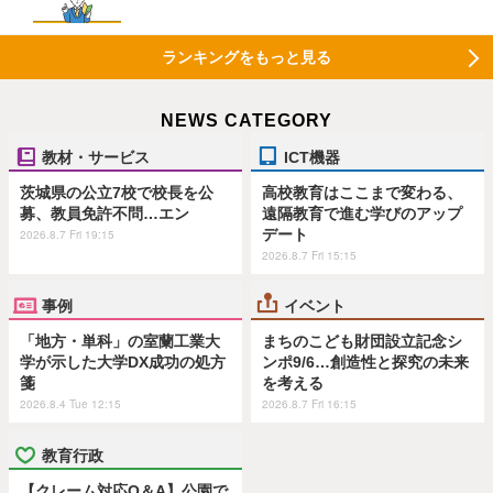
ランキングをもっと見る
NEWS CATEGORY
教材・サービス
ICT機器
茨城県の公立7校で校長を公
高校教育はここまで変わる、
募、教員免許不問…エン
遠隔教育で進む学びのアップ
デート
2026.8.7 Fri 19:15
2026.8.7 Fri 15:15
事例
イベント
「地方・単科」の室蘭工業大
まちのこども財団設立記念シ
学が示した大学DX成功の処方
ンポ9/6…創造性と探究の未来
箋
を考える
2026.8.4 Tue 12:15
2026.8.7 Fri 16:15
教育行政
【クレーム対応Q＆A】公園で