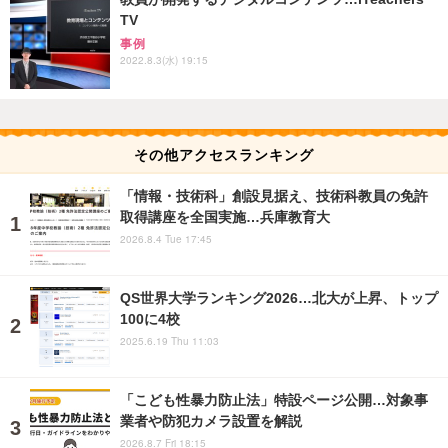
TV
事例
2022.8.3(水) 19:15
その他アクセスランキング
「情報・技術科」創設見据え、技術科教員の免許
取得講座を全国実施…兵庫教育大
2026.8.4 Tue 17:45
QS世界大学ランキング2026…北大が上昇、トップ
100に4校
2025.6.19 Thu 11:03
「こども性暴力防止法」特設ページ公開…対象事
業者や防犯カメラ設置を解説
2026.8.7 Fri 18:15