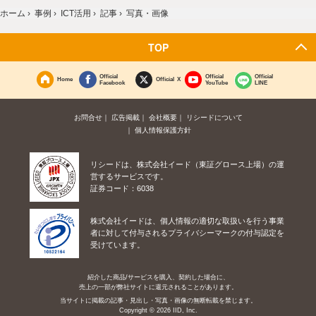
ホーム
›
事例
›
ICT活用
›
記事
›
写真・画像
TOP
Official
Official
Official
Home
Official X
Facebook
YouTube
LINE
お問合せ
広告掲載
会社概要
リシードについて
個人情報保護方針
リシードは、株式会社イード（東証グロース上場）の運
営するサービスです。
証券コード：6038
株式会社イードは、個人情報の適切な取扱いを行う事業
者に対して付与されるプライバシーマークの付与認定を
受けています。
紹介した商品/サービスを購入、契約した場合に、
売上の一部が弊社サイトに還元されることがあります。
当サイトに掲載の記事・見出し・写真・画像の無断転載を禁じます。
Copyright © 2026 IID, Inc.