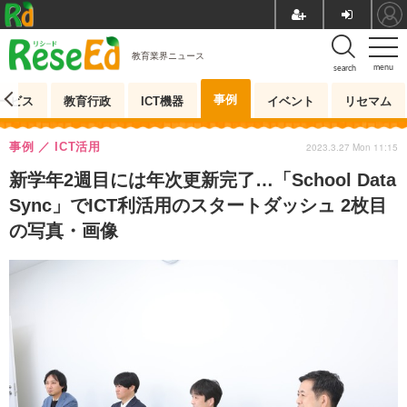
教育業界ニュース
menu
search
事例
ービス
教育行政
ICT機器
イベント
リセマム
事例
ICT活用
2023.3.27 Mon 11:15
新学年2週目には年次更新完了…「School Data
Sync」でICT利活用のスタートダッシュ 2枚目
の写真・画像