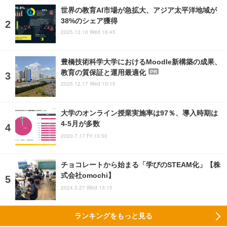
世界の教育AI市場が急拡大、アジア太平洋地域が
38%のシェア獲得
2025.12.10 Wed 16:45
豊橋技術科学大学におけるMoodle新構築の成果、
教育の質保証と運用最適化
PR
2025.12.17 Wed 10:15
大学のオンライン授業実施率は97％、導入時期は
4-5月が多数
2020.7.17 Fri 10:50
チョコレートから始まる「学びのSTEAM化」【株
式会社omochi】
2024.3.27 Wed 13:15
ランキングをもっと見る