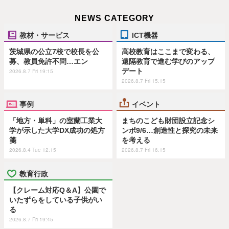
NEWS CATEGORY
教材・サービス
ICT機器
茨城県の公立7校で校長を公
高校教育はここまで変わる、
募、教員免許不問…エン
遠隔教育で進む学びのアップ
デート
2026.8.7 Fri 19:15
2026.8.7 Fri 15:15
事例
イベント
「地方・単科」の室蘭工業大
まちのこども財団設立記念シ
学が示した大学DX成功の処方
ンポ9/6…創造性と探究の未来
箋
を考える
2026.8.4 Tue 12:15
2026.8.7 Fri 16:15
教育行政
【クレーム対応Q＆A】公園で
いたずらをしている子供がい
る
2026.8.7 Fri 19:45