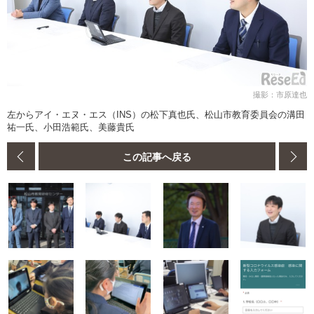
撮影：市原達也
左からアイ・エヌ・エス（INS）の松下真也氏、松山市教育委員会の溝田
祐一氏、小田浩範氏、美藤貴氏
この記事へ戻る