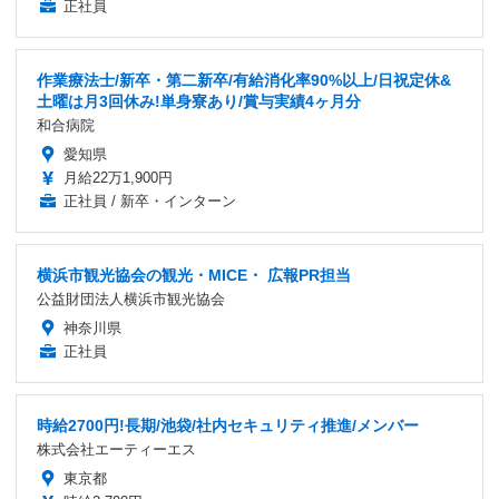
正社員
作業療法士/新卒・第二新卒/有給消化率90%以上/日祝定休&
土曜は月3回休み!単身寮あり/賞与実績4ヶ月分
和合病院
愛知県
月給22万1,900円
正社員 / 新卒・インターン
横浜市観光協会の観光・MICE・ 広報PR担当
公益財団法人横浜市観光協会
神奈川県
正社員
時給2700円!長期/池袋/社内セキュリティ推進/メンバー
株式会社エーティーエス
東京都