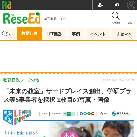
教育業界ニュース
menu
search
教育行政
ービス
ICT機器
事例
イベント
リセマム
教育行政
その他
2022.10.3 Mon 11:15
「未来の教室」サードプレイス創出、学研プラ
ス等5事業者を採択 1枚目の写真・画像