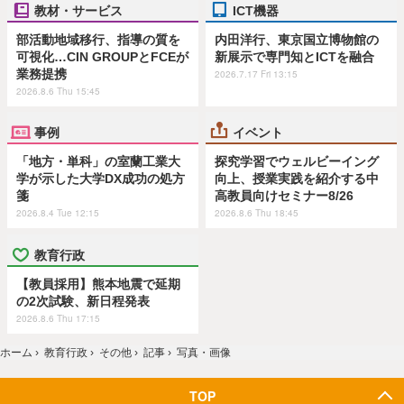
教材・サービス
ICT機器
部活動地域移行、指導の質を
内田洋行、東京国立博物館の
可視化…CIN GROUPとFCEが
新展示で専門知とICTを融合
業務提携
2026.7.17 Fri 13:15
2026.8.6 Thu 15:45
事例
イベント
「地方・単科」の室蘭工業大
探究学習でウェルビーイング
学が示した大学DX成功の処方
向上、授業実践を紹介する中
箋
高教員向けセミナー8/26
2026.8.4 Tue 12:15
2026.8.6 Thu 18:45
教育行政
【教員採用】熊本地震で延期
の2次試験、新日程発表
2026.8.6 Thu 17:15
ホーム
›
教育行政
›
その他
›
記事
›
写真・画像
TOP