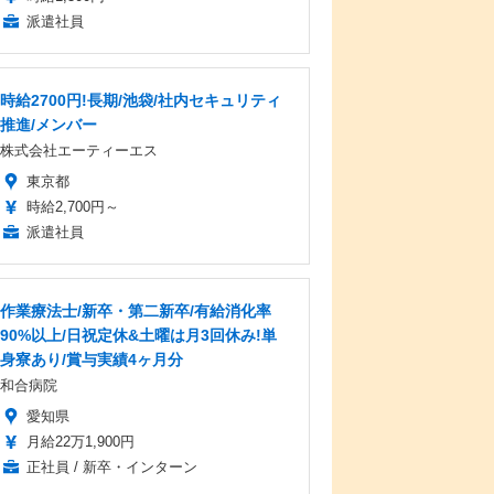
派遣社員
時給2700円!長期/池袋/社内セキュリティ
推進/メンバー
株式会社エーティーエス
東京都
時給2,700円～
派遣社員
作業療法士/新卒・第二新卒/有給消化率
90%以上/日祝定休&土曜は月3回休み!単
身寮あり/賞与実績4ヶ月分
和合病院
愛知県
月給22万1,900円
正社員 / 新卒・インターン