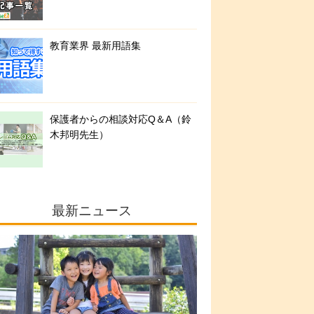
教育業界 最新用語集
保護者からの相談対応Q＆A（鈴
木邦明先生）
最新ニュース