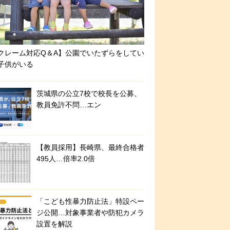
クレーム対応Q＆A】公園でいたずらをしてい
子供がいる
茨城県の公立7校で校長を公募、
教員免許不問…エン
【教員採用】長崎県、最終合格者
495人…倍率2.0倍
「こども性暴力防止法」特設ペー
ジ公開…対象事業者や防犯カメラ
設置を解説