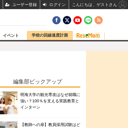
ユーザー登録
ログイン
こんにちは、ゲストさん
学校の回線速度計測
イベント
編集部ピックアップ
明海大学の観光専攻はなぜ就職に
強い？100％を支える実践教育と
インターン
【教師への扉】教員採用試験はど