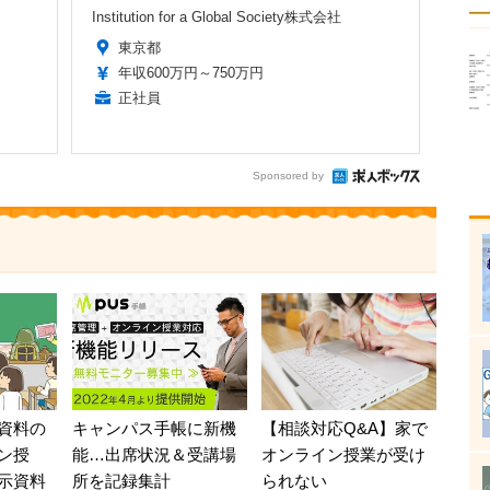
Institution for a Global Society株式会社
東京都
年収600万円～750万円
正社員
Sponsored by
資料の
キャンパス手帳に新機
【相談対応Q&A】家で
ン授
能…出席状況＆受講場
オンライン授業が受け
示資料
所を記録集計
られない