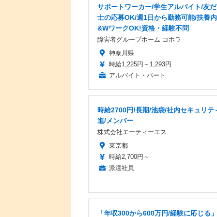
サポートワーカー/学生アルバイト/友
士の応募OK/週1日から勤務可能/扶養
&WワークOK!資格・経験不問
障害者グループホーム コホラ
神奈川県
時給1,225円～1,293円
アルバイト・パート
時給2700円!長期/池袋/社内セキュリテ
進/メンバー
株式会社エーティーエス
東京都
時給2,700円～
派遣社員
「年収300から600万円/経験に応じる