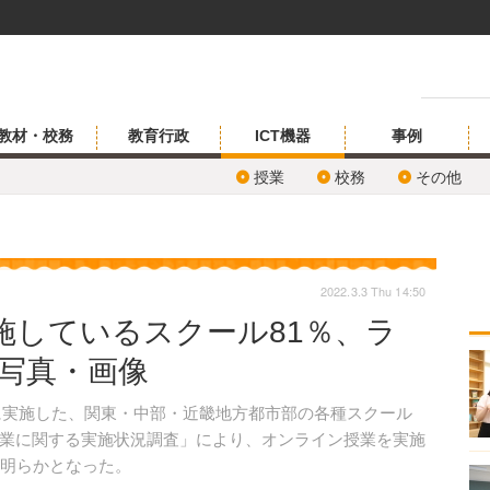
教材・校務
教育行政
ICT機器
事例
授業
校務
その他
2022.3.3 Thu 14:50
施しているスクール81％、ラ
の写真・画像
月に実施した、関東・中部・近畿地方都市部の各種スクール
業に関する実施状況調査」により、オンライン授業を実施
が明らかとなった。