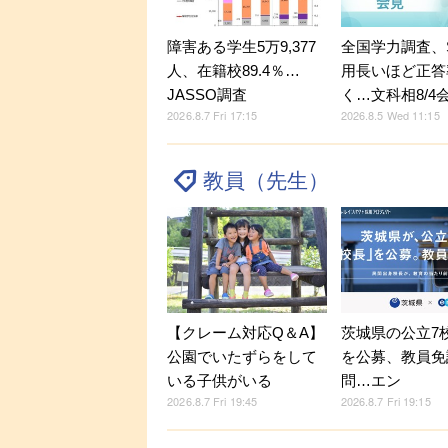
障害ある学生5万9,377
全国学力調査、
人、在籍校89.4％…
用長いほど正答
JASSO調査
く…文科相8/4
2026.8.7 Fri 17:15
2026.8.5 Wed 11:15
教員（先生）
【クレーム対応Q＆A】
茨城県の公立7
公園でいたずらをして
を公募、教員免
いる子供がいる
問…エン
2026.8.7 Fri 19:45
2026.8.7 Fri 19:15