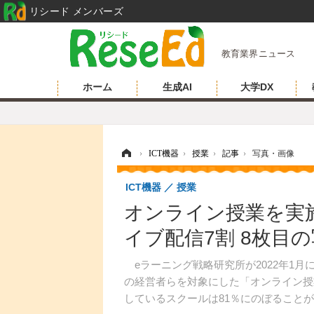
リシード メンバーズ
教育業界ニュース
ホーム
生成AI
大学DX
ホーム
›
ICT機器
›
授業
›
記事
›
写真・画像
ICT機器
授業
オンライン授業を実
イブ配信7割 8枚目
eラーニング戦略研究所が2022年1
の経営者らを対象にした「オンライン授
しているスクールは81％にのぼること