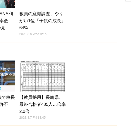
SNS利
教員の意識調査、やり
率低
がい1位「子供の成長」
会見
64%
2026.8.5 Wed 9:15
校で校長
【教員採用】長崎県、
許不
最終合格者495人…倍率
2.0倍
2026.8.7 Fri 18:45