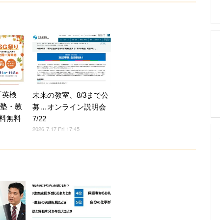
「英検
未来の教室、8/3まで公
加塾・教
募…オンライン説明会
料無料
7/22
2026.7.17 Fri 17:45