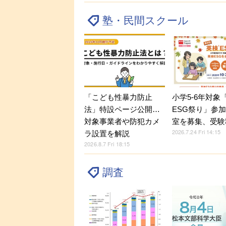
塾・民間スクール
「こども性暴力防止
小学5-6年対象
法」特設ページ公開…
ESG祭り」参
対象事業者や防犯カメ
室を募集、受験
2026.7.24 Fri 14:15
ラ設置を解説
2026.8.7 Fri 18:15
調査