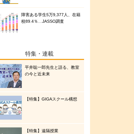
障害ある学生5万9,377人、在籍
校89.4％…JASSO調査
特集・連載
平井聡一郎先生と語る、教室
の今と近未来
【特集】GIGAスクール構想
【特集】遠隔授業