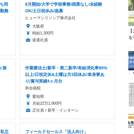
だち同
8月開始/大学で学校事務/残業なし/未経験
内勤務
OK/土日祝休み/急募
ヒューマンリソシア株式会社
大阪府
【
時給1,300円
る
派遣社員
ィ推
作業療法士/新卒・第二新卒/有給消化率90%
以上/日祝定休&土曜は月3回休み!単身寮あ
り/賞与実績4ヶ月分
和合病院
愛知県
月給22万1,900円
正社員 / 新卒・インターン
」私立
フィールドセールス「法人向け」