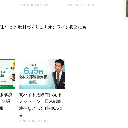
2022.1.25 Tue 18:20
2021.9.3 Fri 19:20
う意味とは？ 教材づくりにもオンライン授業にも
張講演
闇バイト危険性伝える
」10月
メッセージ、日米戦略
集
連携など…文科相6/5会
見
2026.6.8 Mon 11:15