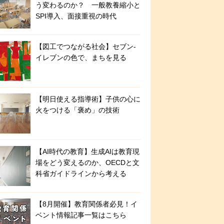
う変わるのか？ 一般教養縮小と
SPI導入、面接重視の時代
【図工でつながる社会】セブン‐
イレブンの色で、まちを見る
【明日使える指導術】子供の心に
火をつける「褒め」の技術
【AI時代の教育】生成AIは教育現
場をどう変えるのか、OECDと文
科省ガイドラインから考える
【8月開催】教育関係者必見！イ
ベント情報記事一覧はこちら