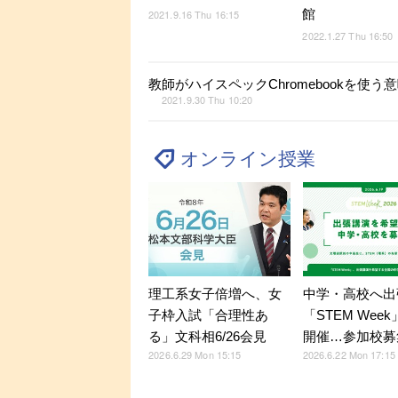
館
2021.9.16 Thu 16:15
2022.1.27 Thu 16:50
教師がハイスペックChromebookを使
2021.9.30 Thu 10:20
オンライン授業
理工系女子倍増へ、女
中学・高校へ出
子枠入試「合理性あ
「STEM Week
る」文科相6/26会見
開催…参加校募
2026.6.29 Mon 15:15
2026.6.22 Mon 17:15