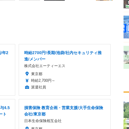
/年2
時給2700円!長期/池袋/社内セキュリティ推
進/メンバー
株式会社エーティーエス
東京都
時給2,700円～
派遣社員
4.5
損害保険 教育企画・営業支援/大手生命保険
ート
会社/東京都
日本生命保険相互会社
東京都