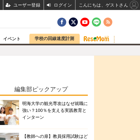
ユーザー登録
ログイン
こんにちは、ゲストさん
学校の回線速度計測
イベント
編集部ピックアップ
明海大学の観光専攻はなぜ就職に
強い？100％を支える実践教育と
インターン
【教師への扉】教員採用試験はど