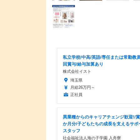
私立学校/中高/英語/専任または常勤教員
回賞与/給与加算あり
株式会社イスト
埼玉県
月給26万円～
正社員
異業種からのキャリアチェンジ歓迎!/賞与
か月分/子どもたちの成長を支えるサポ
スタッフ
社会福祉法人海の子学園 入舟寮