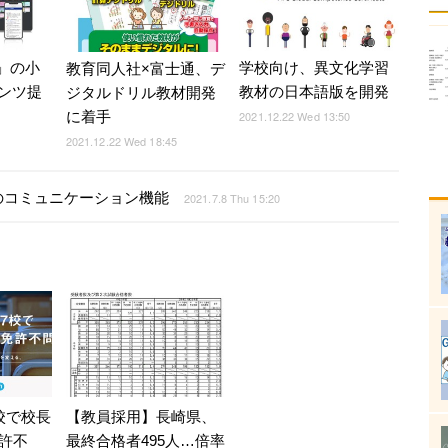
et」の小
学校向け、異文化学習
教育同人社×富士通、デ
ンツ提
教材の日本語版を開発
ジタルドリル教材開発
に着手
2021.12.22 Wed 13:50
2021.12.22 Wed 18:45
のコミュニケーション機能
2021.7.8 Thu 15:20
校で校長
【教員採用】長崎県、
許不
最終合格者495人…倍率