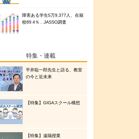
障害ある学生5万9,377人、在籍
校89.4％…JASSO調査
特集・連載
平井聡一郎先生と語る、教室
の今と近未来
【特集】GIGAスクール構想
【特集】遠隔授業