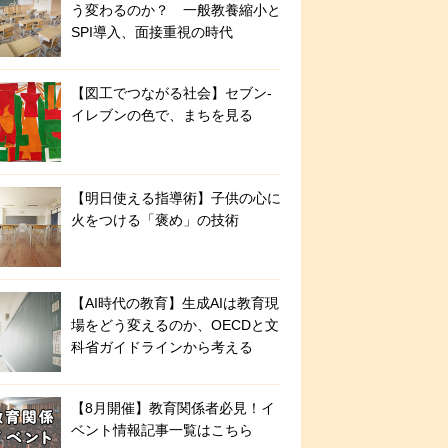
う変わるのか？ 一般教養縮小と
SPI導入、面接重視の時代
【図工でつながる社会】セブン‐
イレブンの色で、まちを見る
【明日使える指導術】子供の心に
火をつける「褒め」の技術
【AI時代の教育】生成AIは教育現
場をどう変えるのか、OECDと文
科省ガイドラインから考える
【8月開催】教育関係者必見！イ
ベント情報記事一覧はこちら