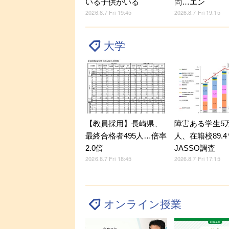
いる子供がいる
問…エン
2026.8.7 Fri 19:45
2026.8.7 Fri 19:15
大学
【教員採用】長崎県、
障害ある学生5万9
最終合格者495人…倍率
人、在籍校89.
2.0倍
JASSO調査
2026.8.7 Fri 18:45
2026.8.7 Fri 17:15
オンライン授業