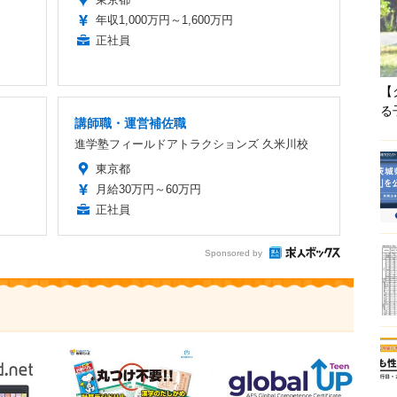
年収1,000万円～1,600万円
正社員
【
る
講師職・運営補佐職
進学塾フィールドアトラクションズ 久米川校
東京都
月給30万円～60万円
正社員
Sponsored by