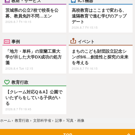
教材・サービス
ICT機器
茨城県の公立7校で校長を公
高校教育はここまで変わる、
募、教員免許不問…エン
遠隔教育で進む学びのアップ
デート
2026.8.7 Fri 19:15
2026.8.7 Fri 15:15
事例
イベント
「地方・単科」の室蘭工業大
まちのこども財団設立記念シ
学が示した大学DX成功の処方
ンポ9/6…創造性と探究の未来
箋
を考える
2026.8.4 Tue 12:15
2026.8.7 Fri 16:15
教育行政
【クレーム対応Q＆A】公園で
いたずらをしている子供がい
る
2026.8.7 Fri 19:45
ホーム
›
教育行政
›
文部科学省
›
記事
›
写真・画像