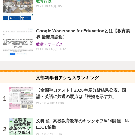
教育行政
2021.10.11(月) 9:20
Google Workspace for Educationとは【教育業
界 最新用語集】
教材・サービス
2021.10.12(火) 16:20
文部科学省アクセスランキング
【全国学力テスト】2026年度分析結果公表、国
語・英語に共通の弱点は「根拠を示す力」
2026.8.4 Tue 11:36
文科省、高校教育改革のキックオフ8/24開催…N-
E.X.T.始動
2026.8.7 Fri 12:15