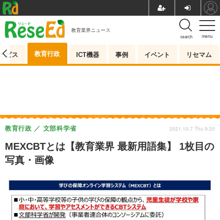
教育業界ニュース
menu
search
教育行政
ービス
ICT機器
事例
イベント
リセマム
教育行政
文部科学省
2021.10.7 Thu 9:20
MEXCBTとは【教育業界 最新用語集】 1枚目の
写真・画像