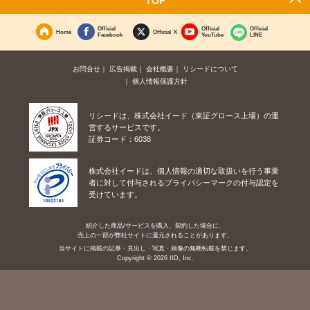
TOP
Official
Official
Official
Home
Official X
Facebook
YouTube
LINE
お問合せ
広告掲載
会社概要
リシードについて
個人情報保護方針
リシードは、株式会社イード（東証グロース上場）の運
営するサービスです。
証券コード：6038
株式会社イードは、個人情報の適切な取扱いを行う事業
者に対して付与されるプライバシーマークの付与認定を
受けています。
紹介した商品/サービスを購入、契約した場合に、
売上の一部が弊社サイトに還元されることがあります。
当サイトに掲載の記事・見出し・写真・画像の無断転載を禁じます。
Copyright © 2026 IID, Inc.