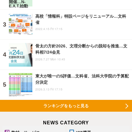
高校「情報科」特設ページをリニューアル…文科
省
2022.4.15 Fri 17:15
骨太の方針2026、文理分断からの脱却を推進…文
科相7/24会見
2026.7.27 Mon 10:45
東大が唯一のS評価…文科省、法科大学院の予算配
分決定
2026.3.13 Fri 17:15
ランキングをもっと見る
NEWS CATEGORY