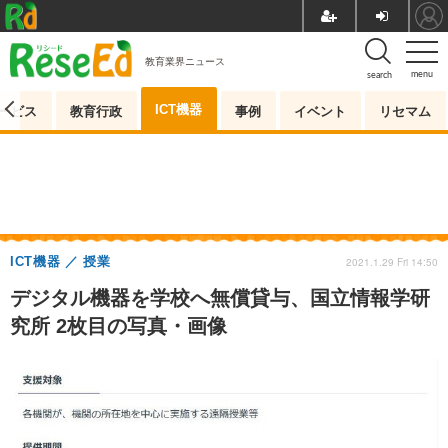
教育業界ニュース
menu
search
ICT機器
ービス
教育行政
事例
イベント
リセマム
ICT機器
授業
2021.1.29 Fri 14:50
デジタル機器を学校へ無償貸与、国立情報学研
究所 2枚目の写真・画像