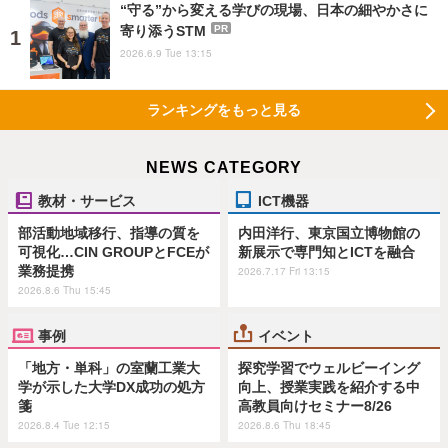
“守る”から変える学びの現場、日本の細やかさに
寄り添うSTM
PR
2026.6.9 Tue 13:15
ランキングをもっと見る
NEWS CATEGORY
教材・サービス
ICT機器
部活動地域移行、指導の質を
内田洋行、東京国立博物館の
可視化…CIN GROUPとFCEが
新展示で専門知とICTを融合
業務提携
2026.7.17 Fri 13:15
2026.8.6 Thu 15:45
事例
イベント
「地方・単科」の室蘭工業大
探究学習でウェルビーイング
学が示した大学DX成功の処方
向上、授業実践を紹介する中
箋
高教員向けセミナー8/26
2026.8.4 Tue 12:15
2026.8.6 Thu 18:45