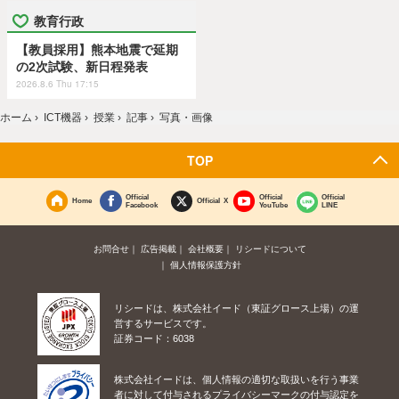
教育行政
【教員採用】熊本地震で延期
の2次試験、新日程発表
2026.8.6 Thu 17:15
ホーム
›
ICT機器
›
授業
›
記事
›
写真・画像
TOP
Official
Official
Official
Home
Official X
Facebook
YouTube
LINE
お問合せ
広告掲載
会社概要
リシードについて
個人情報保護方針
リシードは、株式会社イード（東証グロース上場）の運
営するサービスです。
証券コード：6038
株式会社イードは、個人情報の適切な取扱いを行う事業
者に対して付与されるプライバシーマークの付与認定を