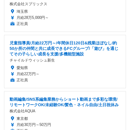
株式会社スプリックス
埼玉県
月給28万5,000円～
正社員
児童指導員/月給22万円～/年間休日120日&残業ほぼなし/約
50か所の仲間と共に成長できるFCグループ/「遊び」を通じ
てその子らしい成長を支援/多機能型施設
チャイルドウィッシュ新生
愛知県
月給22万円～
正社員
動画編集/SNS系編集業務からショート動画まで多彩な環境/
リモートワークOK/未経験OK/髪色・ネイル自由/土日祝休み
株式会社AQUA
東京都
月給30万円～50万円