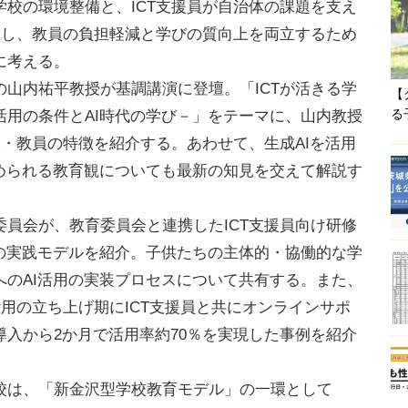
校の環境整備と、ICT支援員が自治体の課題を支え
用し、教員の負担軽減と学びの質向上を両立するため
に考える。
山内祐平教授が基調講演に登壇。「ICTが活きる学
【
る
活用の条件とAI時代の学び－」をテーマに、山内教授
校・教員の特徴を紹介する。あわせて、生成AIを活用
求められる教育観についても最新の知見を交えて解説す
員会が、教育委員会と連携したICT支援員向け研修
用の実践モデルを紹介。子供たちの主体的・協働的な学
へのAI活用の実装プロセスについて共有する。また、
活用の立ち上げ期にICT支援員と共にオンラインサポ
入から2か月で活用率約70％を実現した事例を紹介
は、「新金沢型学校教育モデル」の一環として