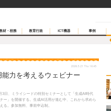
教材・校務
教育行政
ICT機器
事例
2026.5.21 Thu 16:45
用能力を考えるウェビナー
月3日、ミライシードの特別セミナーとして「生成AI時代
ナー」を開催する。生成AI活用が進む中、これから求めら
える。参加無料、事前申込制。