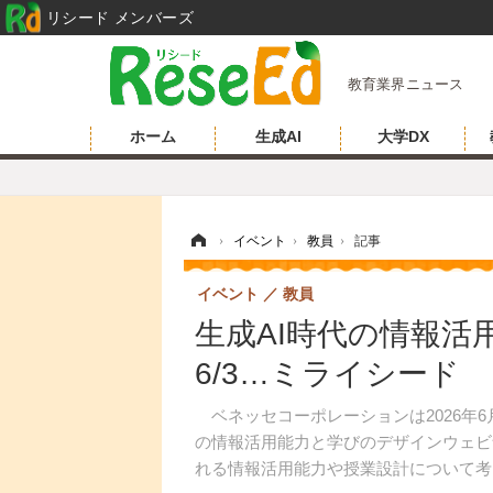
リシード メンバーズ
教育業界ニュース
ホーム
生成AI
大学DX
ホーム
›
イベント
›
教員
›
記事
イベント
教員
生成AI時代の情報活
6/3…ミライシード
ベネッセコーポレーションは2026年6
の情報活用能力と学びのデザインウェビ
れる情報活用能力や授業設計について考