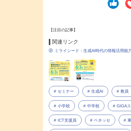
【注目の記事】
関連リンク
ミライシード：生成AI時代の情報活用能
セミナー
生成AI
教員
小学校
中学校
GIGA
ICT支援員
ベネッセ