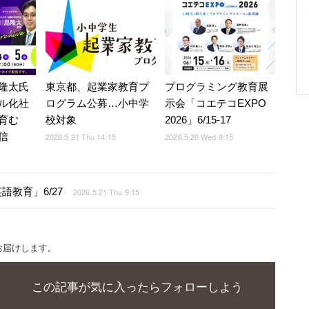
隆太氏
東京都、起業家教育プ
プログラミング教育展
ル化社
ログラム公募…小中学
示会「コエテコEXPO
育む
校対象
2026」6/15-17
信
2026.5.21 Thu 14:15
2026.5.20 Wed 9:15
教育」6/27
2026.5.21 Thu 9:15
お届けします。
この記事が気に入ったらフォローしよう