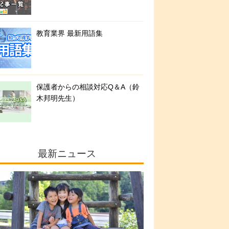
教育業界 最新用語集
保護者からの相談対応Q＆A（鈴
木邦明先生）
最新ニュース