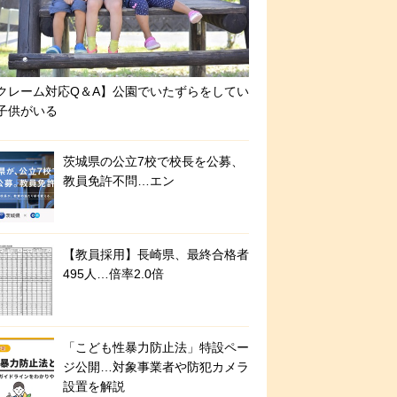
クレーム対応Q＆A】公園でいたずらをしてい
子供がいる
茨城県の公立7校で校長を公募、
教員免許不問…エン
【教員採用】長崎県、最終合格者
495人…倍率2.0倍
「こども性暴力防止法」特設ペー
ジ公開…対象事業者や防犯カメラ
設置を解説