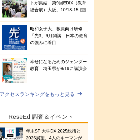
トが集結「第9回EDIX（教育
総合展）大阪」10/13-15
PR
昭和女子大、教員向け研修
「先3」9月開講…日本の教育
の強みに着目
幸せになるためのジェンダー
教育、埼玉県が9/19に講演会
アクセスランキングをもっと見る
ReseEd 調査＆イベント
年末SP 大学DX 2025総括と
2026展望、4人のキーマンが