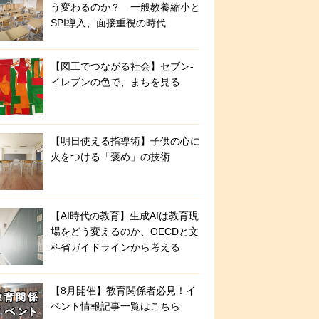
う変わるのか？ 一般教養縮小と
SPI導入、面接重視の時代
【図工でつながる社会】セブン‐
イレブンの色で、まちを見る
【明日使える指導術】子供の心に
火をつける「褒め」の技術
【AI時代の教育】生成AIは教育現
場をどう変えるのか、OECDと文
科省ガイドラインから考える
【8月開催】教育関係者必見！イ
ベント情報記事一覧はこちら