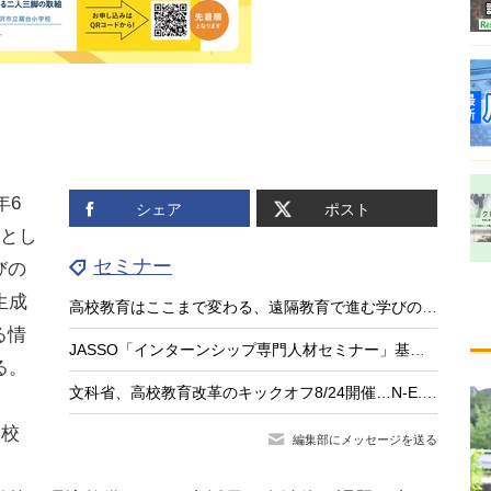
年6
シェア
ポスト
ーとし
セミナー
びの
生成
高校教育はここまで変わる、遠隔教育で進む学びのアップデート
る情
JASSO「インターンシップ専門人材セミナー」基礎編9/15…大学等の先生が対象
る。
文科省、高校教育改革のキックオフ8/24開催…N-E.X.T.始動
学校
編集部にメッセージを送る