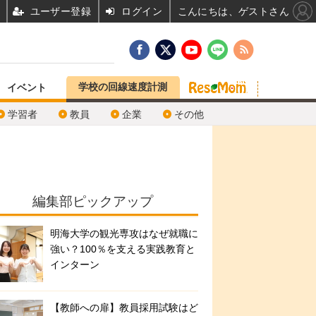
ユーザー登録
ログイン
こんにちは、ゲストさん
学校の回線速度計測
イベント
学習者
教員
企業
その他
編集部ピックアップ
明海大学の観光専攻はなぜ就職に
強い？100％を支える実践教育と
インターン
【教師への扉】教員採用試験はど