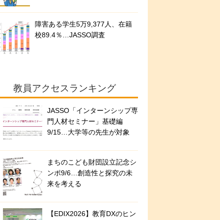
障害ある学生5万9,377人、在籍
校89.4％…JASSO調査
教員アクセスランキング
JASSO「インターンシップ専
門人材セミナー」基礎編
9/15…大学等の先生が対象
まちのこども財団設立記念シ
ンポ9/6…創造性と探究の未
来を考える
【EDIX2026】教育DXのヒン