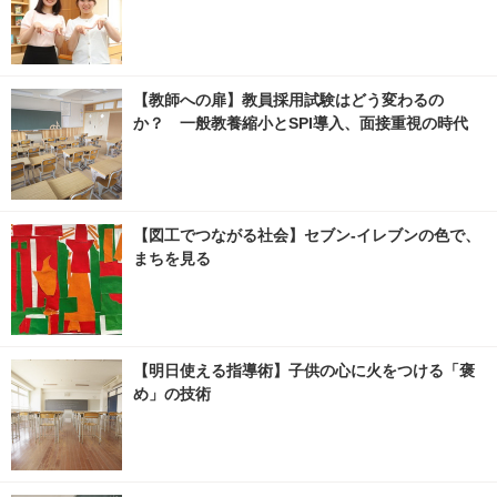
【教師への扉】教員採用試験はどう変わるの
か？ 一般教養縮小とSPI導入、面接重視の時代
【図工でつながる社会】セブン‐イレブンの色で、
まちを見る
【明日使える指導術】子供の心に火をつける「褒
め」の技術