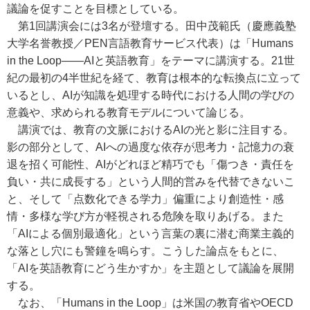
議論を促すことを目標としている。
第1回講演会には3名が登壇する。田中茂範氏（慶應義塾
大学名誉教授／PEN言語教育サービス代表）は「Humans
in the Loop――AIと英語教育」をテーマに講演する。21世
紀の最初の4半世紀を経て、教育は根本的な転換点に立って
いるとし、AIが知識を処理する時代における人間の学びの
意義や、求められる教育モデルについて論じる。
講演では、教育の文脈におけるAIの光と影に注目する。
影の部分として、AIへの過度な依存が思考力・記憶力の衰
退を招く可能性、AIがどれほど精巧でも「傷つき・責任を
負い・共に成長する」という人間的営みを代替できないこ
と、そして「点数化できる学力」偏重により創造性・感
情・多様な学び方が軽視される危険を取りあげる。また
「AIによる個別最適化」という言葉の裏に潜む商業主義的
な落とし穴にも警鐘を鳴らす。こうした論点をもとに、
「AIを英語教育にどう生かすか」を主題として議論を展開
する。
なお、「Humans in the Loop」は米国の教育省やOECD