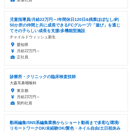
児童指導員/月給22万円～/年間休日120日&残業ほぼなし/約
50か所の仲間と共に成長できるFCグループ/「遊び」を通じ
てその子らしい成長を支援/多機能型施設
チャイルドウィッシュ新生
愛知県
月給22万円～
正社員
診療所・クリニックの臨床検査技師
大森耳鼻咽喉科
東京都
月給23万円～
契約社員
動画編集/SNS系編集業務からショート動画まで多彩な環境/
リモートワークOK/未経験OK/髪色・ネイル自由/土日祝休み