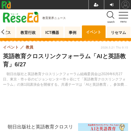
教育業界ニュース
menu
search
イベント
ービス
教育行政
ICT機器
事例
リセマム
イベント
教員
2026.5.21 Thu 9:15
英語教育クロスリンクフォーラム「AIと英語教
育」6/27
朝日出版社と英語教育クロスリンクフォーラム組織委員会は2026年6月27
日、東京・市ヶ谷のビジョンセンター市ヶ谷にて「英語教育クロスリンクフォ
ーラム」の第1回講演会を開催する。共通テーマは「AIと英語教育」。参加費は
1人1,100円（税込）で、定員は約100名。
朝日出版社と英語教育クロスリ