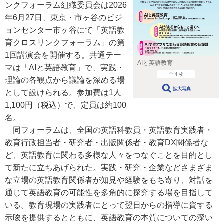
ンクフォーラム組織委員会は2026
年6月27日、東京・市ヶ谷のビジ
ョンセンター市ヶ谷にて「英語教
育クロスリンクフォーラム」の第
1回講演会を開催する。共通テー
AIと英語教育
マは「AIと英語教育」で、実践・
全 4 枚
理論の各観点から議論を深める場
拡大写真
として設けられる。参加費は1人
1,100円（税込）で、定員は約100
名。
同フォーラムは、全国の英語科教員・英語教育実践者・
教育行政担当者・研究者・出版関係者・教育DX関係者な
ど、英語教育に関わる多様な人々をつなぐことを目的とし
て新たに立ちあげられた。実践・研究・企業などさまざま
な立場の英語教育関係者が知見や経験をもち寄り、対話を
通じて英語教育の可能性を多角的に探究する場を目指して
いる。教育現場の実践者にとって翌日からの指導に資する
示唆を提供するとともに、英語教育の本質についての深い