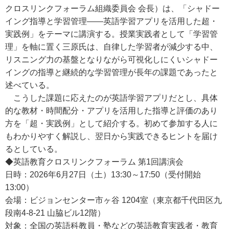
クロスリンクフォーラム組織委員会 会長）は、「シャドー
イング指導と学習管理――英語学習アプリを活用した超・
実践例」をテーマに講演する。授業実践者として「学習管
理」を軸に置く三原氏は、自律した学習者が減少する中、
リスニング力の基盤となりながら可視化しにくいシャドー
イングの指導と継続的な学習管理が長年の課題であったと
述べている。
こうした課題に応えたのが英語学習アプリだとし、具体
的な教材・時間配分・アプリを活用した指導と評価のあり
方を「超・実践例」として紹介する。初めて参加する人に
もわかりやすく解説し、翌日から実践できるヒントを届け
るとしている。
◆英語教育クロスリンクフォーラム 第1回講演会
日時：2026年6月27日（土）13:30～17:50（受付開始
13:00）
会場：ビジョンセンター市ヶ谷 1204室（東京都千代田区九
段南4-8-21 山脇ビル12階）
対象：全国の英語科教員・塾などの英語教育実践者・教育