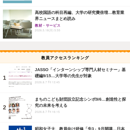
高校国語の科目再編、大学の研究費倍増…教育業
界ニュースまとめ読み
教材・サービス
2026.5.18(月) 5:55
教員アクセスランキング
JASSO「インターンシップ専門人材セミナー」基
礎編9/15…大学等の先生が対象
2026.8.7 Fri 13:45
まちのこども財団設立記念シンポ9/6…創造性と探
究の未来を考える
2026.8.7 Fri 16:15
昭和女子大、教員向け研修「先3」9月開講…日本