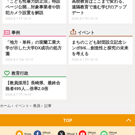
「こども性暴力防止法」特設
高校教育はここまで変わる、
ページ公開…対象事業者や防
遠隔教育で進む学びのアップ
犯カメラ設置を解説
デート
2026.8.7 Fri 18:15
2026.8.7 Fri 15:15
事例
イベント
「地方・単科」の室蘭工業大
まちのこども財団設立記念シ
学が示した大学DX成功の処方
ンポ9/6…創造性と探究の未来
箋
を考える
2026.8.4 Tue 12:15
2026.8.7 Fri 16:15
教育行政
【教員採用】長崎県、最終合
格者495人…倍率2.0倍
2026.8.7 Fri 18:45
ホーム
›
イベント
›
教員
›
記事
TOP
Official
Official
Official
Home
Official X