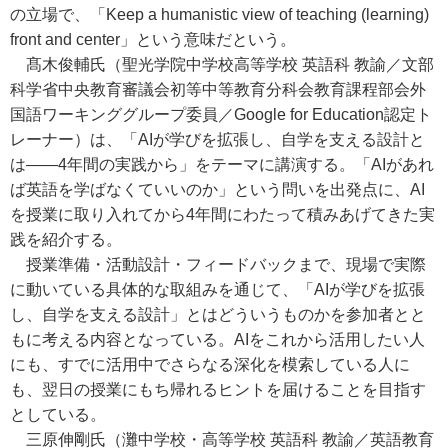
の立場で、「Keep a humanistic view of teaching (learning)
front and center」という意味だという。
髙木俊輔氏（聖光学院中学校高等学校 英語科 教諭／文部
科学省中央教育審議会初等中等教育分科会教育課程部会外
国語ワーキンググループ委員／Google for Education認定ト
レーナー）は、「AIが学びを拡張し、自学を支える設計と
は――4年間の実践から」をテーマに講演する。「AIがあれ
ば英語を学ばなくていいのか」という問いを出発点に、AI
を授業に取り入れてから4年間にわたって積みあげてきた実
践を紹介する。
授業準備・活動設計・フィードバックまで、現場で実際
に動いている具体的な取組みを通じて、「AIが学びを拡張
し、自学を支える設計」とはどういうものかを参加者とと
もに考える内容となっている。AIをこれから活用したい人
にも、すでに活用中でさらなる深化を模索している人に
も、翌日の授業にもち帰れるヒントを届けることを目指す
としている。
三原伸剛氏（灘中学校・高等学校 英語科 教諭／英語教育