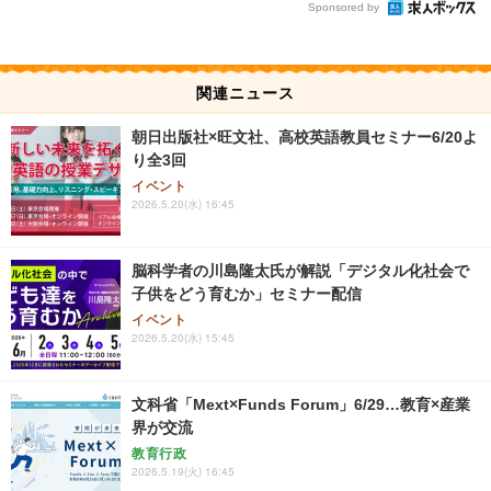
Sponsored by
関連ニュース
朝日出版社×旺文社、高校英語教員セミナー6/20よ
り全3回
イベント
2026.5.20(水) 16:45
脳科学者の川島隆太氏が解説「デジタル化社会で
子供をどう育むか」セミナー配信
イベント
2026.5.20(水) 15:45
文科省「Mext×Funds Forum」6/29…教育×産業
界が交流
教育行政
2026.5.19(火) 16:45