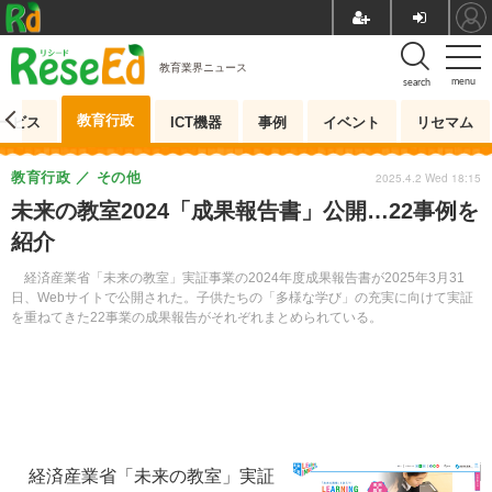
教育業界ニュース
menu
search
教育行政
ービス
ICT機器
事例
イベント
リセマム
教育行政
その他
2025.4.2 Wed 18:15
未来の教室2024「成果報告書」公開…22事例を
紹介
経済産業省「未来の教室」実証事業の2024年度成果報告書が2025年3月31
日、Webサイトで公開された。子供たちの「多様な学び」の充実に向けて実証
を重ねてきた22事業の成果報告がそれぞれまとめられている。
経済産業省「未来の教室」実証