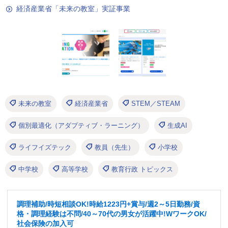
経済産業省「未来の教室」実証事業
未来の教室
経済産業省
STEM／STEAM
個別最適化（アダプティブ・ラーニング）
生成AI
ライフイズテック
教員（先生）
小学校
中学校
高等学校
教育行政 トピックス
調理補助/時短相談OK!時給1223円+賞与/週2～5日勤務/資
格・調理経験は不問/40～70代の男女が活躍中!WワークOK/
社会保険の加入可