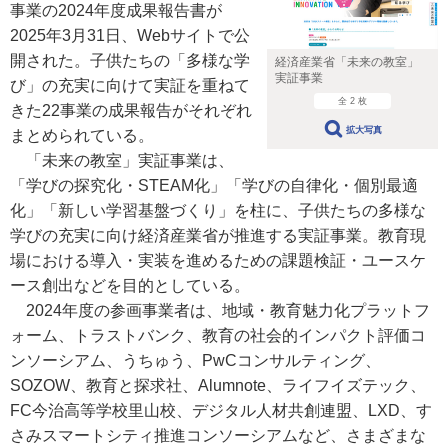
事業の2024年度成果報告書が
2025年3月31日、Webサイトで公
開された。子供たちの「多様な学
経済産業省「未来の教室」
実証事業
び」の充実に向けて実証を重ねて
全 2 枚
きた22事業の成果報告がそれぞれ
拡大写真
まとめられている。
「未来の教室」実証事業は、
「学びの探究化・STEAM化」「学びの自律化・個別最適
化」「新しい学習基盤づくり」を柱に、子供たちの多様な
学びの充実に向け経済産業省が推進する実証事業。教育現
場における導入・実装を進めるための課題検証・ユースケ
ース創出などを目的としている。
2024年度の参画事業者は、地域・教育魅力化プラットフ
ォーム、トラストバンク、教育の社会的インパクト評価コ
ンソーシアム、うちゅう、PwCコンサルティング、
SOZOW、教育と探求社、Alumnote、ライフイズテック、
FC今治高等学校里山校、デジタル人材共創連盟、LXD、す
さみスマートシティ推進コンソーシアムなど、さまざまな