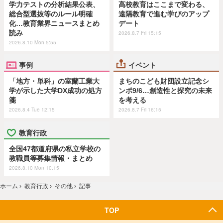
学力テストの分析結果公表、
高校教育はここまで変わる、
総合型選抜等のルール明確
遠隔教育で進む学びのアップ
化…教育業界ニュースまとめ
デート
読み
2026.8.7 Fri 15:15
2026.8.10 Mon 5:55
事例
イベント
「地方・単科」の室蘭工業大
まちのこども財団設立記念シ
学が示した大学DX成功の処方
ンポ9/6…創造性と探究の未来
箋
を考える
2026.8.4 Tue 12:15
2026.8.7 Fri 16:15
教育行政
全国47都道府県の私立学校の
教職員等募集情報・まとめ
2026.8.10 Mon 10:15
ホーム
›
教育行政
›
その他
›
記事
TOP