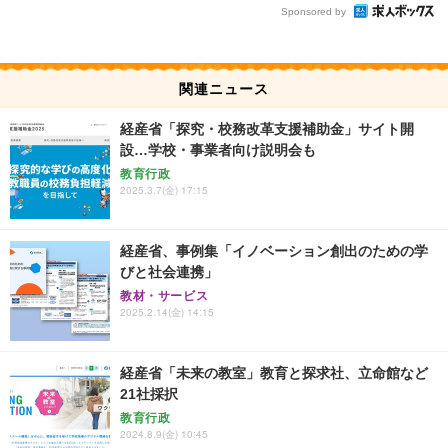
Sponsored by
関連ニュース
経産省「探究・校務改革支援補助金」サイト開
設…学校・事業者向け説明会も
教育行政
2025.3.7(金) 17:15
経産省、事例集「イノベーション創出のための学
びと社会連携」
教材・サービス
2025.2.14(金) 14:15
経産省「未来の教室」教育と探求社、立命館など
21社採択
教育行政
2024.8.9(金) 10:45