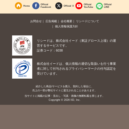
Official
Official
Official
Home
Official X
Facebook
YouTube
LINE
お問合せ
広告掲載
会社概要
リシードについて
個人情報保護方針
リシードは、株式会社イード（東証グロース上場）の運
営するサービスです。
証券コード：6038
株式会社イードは、個人情報の適切な取扱いを行う事業
者に対して付与されるプライバシーマークの付与認定を
受けています。
紹介した商品/サービスを購入、契約した場合に、
売上の一部が弊社サイトに還元されることがあります。
当サイトに掲載の記事・見出し・写真・画像の無断転載を禁じます。
Copyright © 2026 IID, Inc.