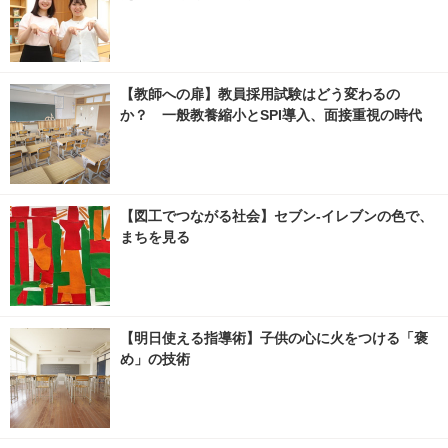
【教師への扉】教員採用試験はどう変わるの
か？ 一般教養縮小とSPI導入、面接重視の時代
【図工でつながる社会】セブン‐イレブンの色で、
まちを見る
【明日使える指導術】子供の心に火をつける「褒
め」の技術