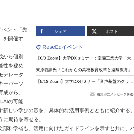
イベント「先
シェア
ポスト
」を開催す
ReseEdイベント
成から個別
【6/9 Zoom】大学DXセミナー：室蘭工業大学「大学DXは『導入』から『価値創出』へ 
能性を秘め
東原義訓氏「これからの高校教育
モデレータ
【5/19 Zoom】大学DXセミナー「音声基盤のクラウド化で実現する大学DX ―関西学院の取組み―」
キーパーソ
育成から、
編集部にメッセージを送
AIの可能
らす新しい学びの形を、具体的な活用事例とともに紹介する
うに期待を寄せる。
文部科学省も、活用に向けたガイドラインを示すと共に、