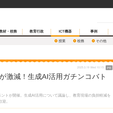
教材・校務
教育行政
ICT機器
事例
授業
校務
その他
2025.3.19 Wed 10:15
PR
負担が激減！生成AI活用ガチンコバト
イベントが開催。生成AI活用について議論し、教育現場の負担軽減を
歓迎。