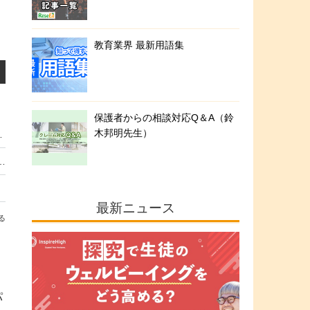
教育業界 最新用語集
保護者からの相談対応Q＆A（鈴
木邦明先生）
ー地方・単科大学における実装と進化ー」
改革と遠隔教育」5/14交流会参加者募集
最新ニュース
る
。
パ