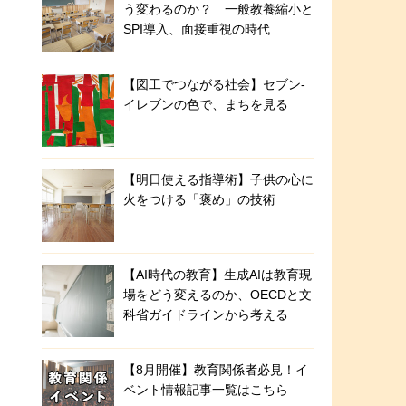
う変わるのか？ 一般教養縮小と
SPI導入、面接重視の時代
【図工でつながる社会】セブン‐
イレブンの色で、まちを見る
【明日使える指導術】子供の心に
火をつける「褒め」の技術
【AI時代の教育】生成AIは教育現
場をどう変えるのか、OECDと文
科省ガイドラインから考える
【8月開催】教育関係者必見！イ
ベント情報記事一覧はこちら