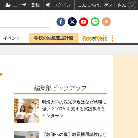
ユーザー登録
ログイン
こんにちは、ゲストさん
学校の回線速度計測
イベント
編集部ピックアップ
明海大学の観光専攻はなぜ就職に
強い？100％を支える実践教育と
インターン
【教師への扉】教員採用試験はど