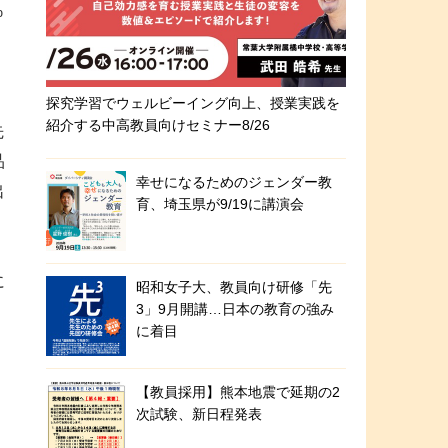
%
探究学習でウェルビーイング向上、授業実践を
紹介する中高教員向けセミナー8/26
先
品
幸せになるためのジェンダー教
出
育、埼玉県が9/19に講演会
に
昭和女子大、教員向け研修「先
3」9月開講…日本の教育の強み
に着目
【教員採用】熊本地震で延期の2
次試験、新日程発表