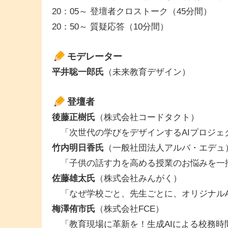
20：05～ 登壇者クロストーク（45分間）
20：50～ 質疑応答（10分間）
モデレーター
平井聡一郎氏
（未来教育デザイン）
登壇者
後藤正樹氏
（株式会社コードタクト）
「次世代の学びをデザインするAIプロジェ
竹内明日香氏
（一般社団法人アルバ・エデュ
「子供の話す力を高める授業のお悩みを一掃！
佐藤雄太氏
（株式会社みんがく）
「なぜ学校ごと、先生ごとに、オリジナルA
梅澤侑市氏
（株式会社FCE）
「教育現場に革新を！生成AIによる校務時