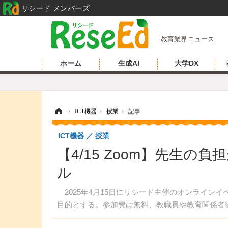
リシード メンバーズ
教育業界ニュース
ホーム
生成AI
大学DX
ホーム
›
ICT機器
›
授業
›
記事
ICT機器
授業
【4/15 Zoom】先生の
ル
2025年4月15日にリシード主催のオンライン
目的とする。参加費は無料、教職員や教育関係者