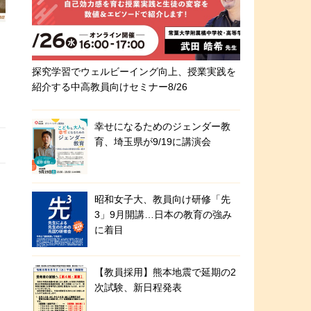
探究学習でウェルビーイング向上、授業実践を
紹介する中高教員向けセミナー8/26
幸せになるためのジェンダー教
育、埼玉県が9/19に講演会
昭和女子大、教員向け研修「先
3」9月開講…日本の教育の強み
に着目
【教員採用】熊本地震で延期の2
次試験、新日程発表