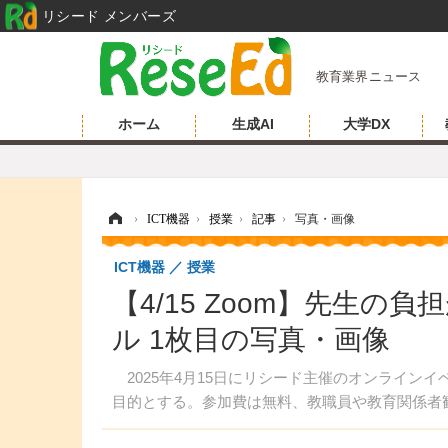
リシード メンバーズ
教育業界ニュース
ホーム
生成AI
大学DX
ホーム
›
ICT機器
›
授業
›
記事
›
写真・画像
ICT機器
授業
【4/15 Zoom】先生の
ル 1枚目の写真・画像
2025年4月15日にリシード主催のオンライン
目的とする。参加費は無料、教職員や教育関係者