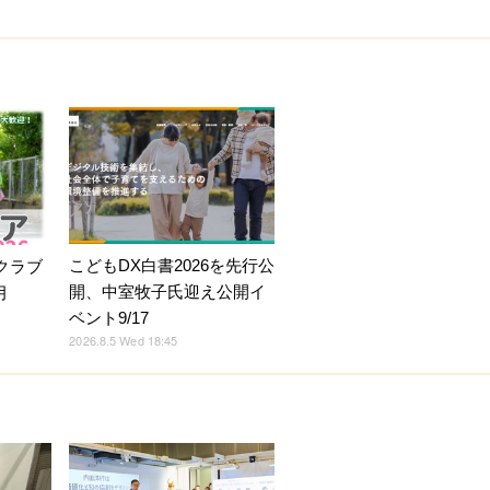
こどもDX白書2026を先行公
クラブ
開、中室牧子氏迎え公開イ
月
ベント9/17
2026.8.5 Wed 18:45