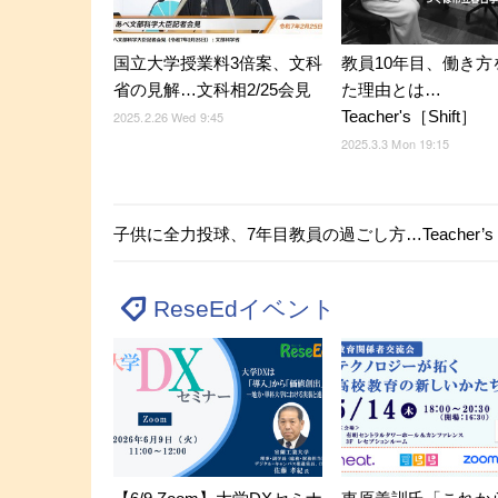
国立大学授業料3倍案、文科
教員10年目、働き方
省の見解…文科相2/25会見
た理由とは…
Teacher's［Shift］
2025.2.26 Wed 9:45
2025.3.3 Mon 19:15
子供に全力投球、7年目教員の過ごし方…Teacher’s［S
ReseEdイベント