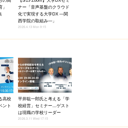
らの高
【5/19 Zoom】大学DXセミ
育」
ナー「音声基盤のクラウド
集
化で実現する大学DX ―関
西学院の取組み―」
2026.4.13 Mon 9:15
る高校
平井聡一郎氏と考える「学
ベント
校経営」セミナー…ゲスト
は現職の学校リーダー
2026.3.11 Wed 17:15