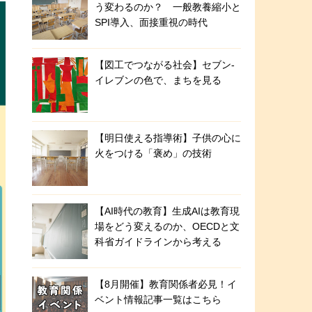
う変わるのか？ 一般教養縮小と
SPI導入、面接重視の時代
【図工でつながる社会】セブン‐
イレブンの色で、まちを見る
【明日使える指導術】子供の心に
火をつける「褒め」の技術
【AI時代の教育】生成AIは教育現
場をどう変えるのか、OECDと文
科省ガイドラインから考える
【8月開催】教育関係者必見！イ
ベント情報記事一覧はこちら