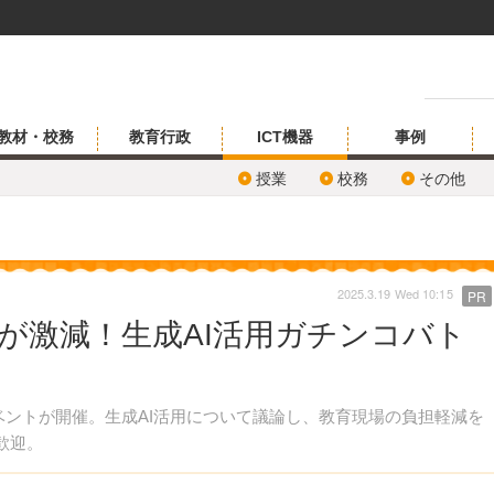
教材・校務
教育行政
ICT機器
事例
授業
校務
その他
2025.3.19 Wed 10:15
PR
負担が激減！生成AI活用ガチンコバト
イベントが開催。生成AI活用について議論し、教育現場の負担軽減を
歓迎。