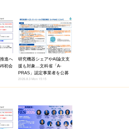
X推進へ
研究機器シェアやAI論文支
/6初会
援も対象…文科省「A-
PRAS」認定事業者を公募
2026.8.3 Mon 15:15