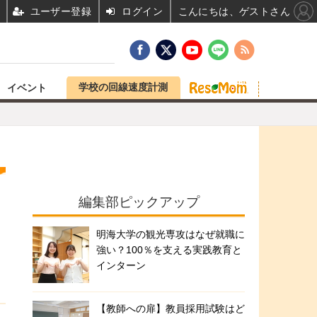
ユーザー登録
ログイン
こんにちは、ゲストさん
学校の回線速度計測
イベント
編集部ピックアップ
明海大学の観光専攻はなぜ就職に
強い？100％を支える実践教育と
インターン
【教師への扉】教員採用試験はど