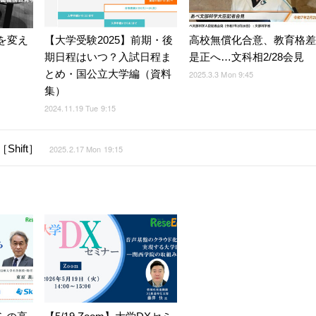
を変え
【大学受験2025】前期・後
高校無償化合意、教育格差
期日程はいつ？入試日程ま
是正へ…文科相2/28会見
とめ・国公立大学編（資料
2025.3.3 Mon 9:45
集）
2024.11.19 Tue 9:15
hift］
2025.2.17 Mon 19:15