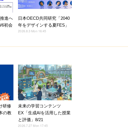
X推進へ
日本OECD共同研究「2040
/6初会
年をデザインする夏FES」
2026.8.3 Mon 16:45
未来の学習コンテンツ
け研修
EX「生成AIを活用した授業
本の教
と評価」8/21
2026.7.27 Mon 17:45