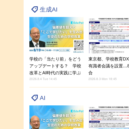
生成AI
学校の「当たり前」をどう
東京都、学校教育D
アップデートする？ 学校
有識者会議を設置…8
改革とAI時代の実践に学ぶ
合
2026.8.4 Tue 14:45
2026.8.3 Mon 18:45
AI