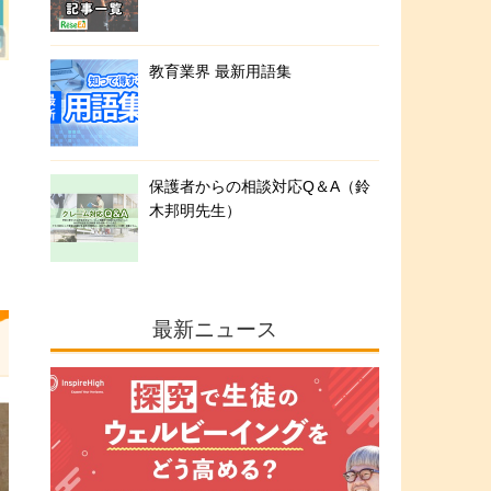
教育業界 最新用語集
保護者からの相談対応Q＆A（鈴
木邦明先生）
最新ニュース