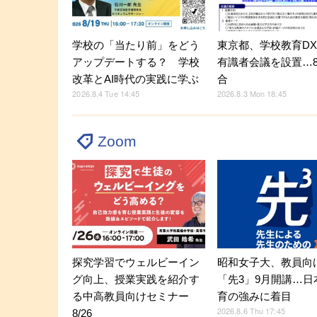
学校の「当たり前」をどう
東京都、学校教育D
アップデートする？ 学校
有識者会議を設置…8
改革とAI時代の実践に学ぶ
合
2026.8.4 Tue 14:45
2026.8.3 Mon 18:45
Zoom
探究学習でウェルビーイン
昭和女子大、教員向
グ向上、授業実践を紹介す
「先3」9月開講…日
る中高教員向けセミナー
育の強みに着目
2026.8.6 Thu 17:45
8/26