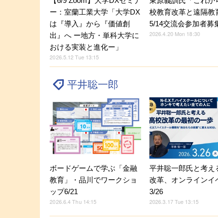
【6/9 Zoom】大学DXセミナ
東原義訓氏「これか
ー：室蘭工業大学「大学DX
校教育改革と遠隔教
は『導入』から『価値創
5/14交流会参加者募
2026.4.20 Mon 18:30
出』へ ー地方・単科大学に
おける実装と進化ー」
2026.5.12 Tue 13:15
平井聡一郎
ボードゲームで学ぶ「金融
平井聡一郎氏と考え
教育」・品川でワークショ
改革、オンラインイ
ップ6/21
3/26
2026.6.4 Thu 14:15
2026.3.17 Tue 13:15