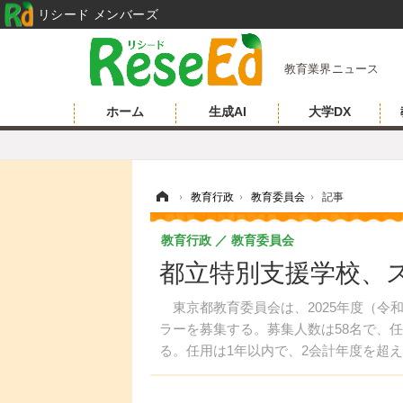
リシード メンバーズ
教育業界ニュース
ホーム
生成AI
大学DX
ホーム
›
教育行政
›
教育委員会
›
記事
教育行政
教育委員会
都立特別支援学校、
東京都教育委員会は、2025年度（令
ラーを募集する。募集人数は58名で、任用
る。任用は1年以内で、2会計年度を超
募によらない再度任用が可能である。