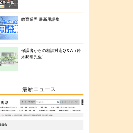
教育業界 最新用語集
保護者からの相談対応Q＆A（鈴
木邦明先生）
最新ニュース