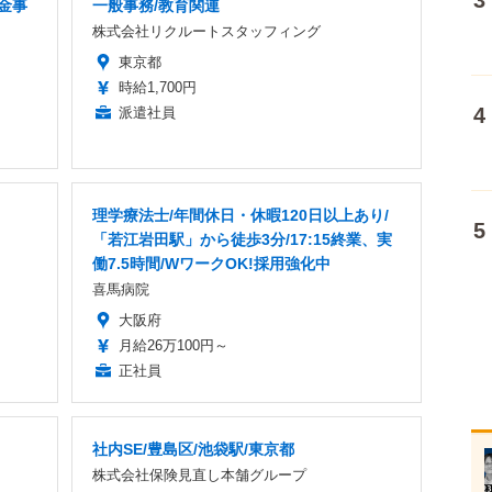
金事
一般事務/教育関連
株式会社リクルートスタッフィング
東京都
時給1,700円
派遣社員
理学療法士/年間休日・休暇120日以上あり/
「若江岩田駅」から徒歩3分/17:15終業、実
働7.5時間/WワークOK!採用強化中
喜馬病院
大阪府
月給26万100円～
正社員
社内SE/豊島区/池袋駅/東京都
株式会社保険見直し本舗グループ