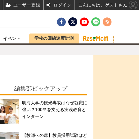
ユーザー登録
ログイン
こんにちは、ゲストさん
学校の回線速度計測
イベント
編集部ピックアップ
明海大学の観光専攻はなぜ就職に
強い？100％を支える実践教育と
インターン
【教師への扉】教員採用試験はど