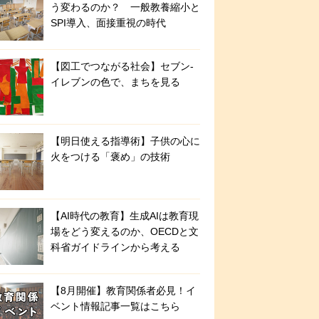
う変わるのか？ 一般教養縮小と
SPI導入、面接重視の時代
【図工でつながる社会】セブン‐
イレブンの色で、まちを見る
【明日使える指導術】子供の心に
火をつける「褒め」の技術
【AI時代の教育】生成AIは教育現
場をどう変えるのか、OECDと文
科省ガイドラインから考える
【8月開催】教育関係者必見！イ
ベント情報記事一覧はこちら