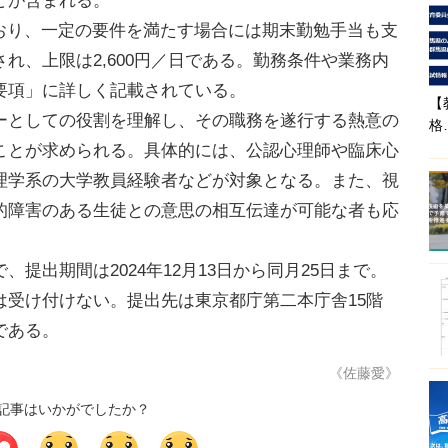
どが含まれる。
ており、一定の要件を満たす場合には期末勤勉手当も支
れ、上限は2,600円／日である。勤務条件や業務内
要項」に詳しく記載されている。
【
としての役割を理解し、その職務を遂行する熱意の
格
ことが求められる。具体的には、公認心理師や臨床心
理学系の大学教員経験者などが対象となる。また、視
的障害のある生徒との意思の相互伝達が可能な者も応
出期間は2024年12月13日から同月25日まで。
は受け付けない。提出先は東京都庁第二本庁舎15階
である。
《佐藤愛》
記事はいかがでしたか？