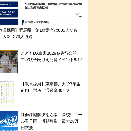
教員採用】群馬県、第1次選考に885人が合
…大3生273人通過
こどもDX白書2026を先行公開、
中室牧子氏迎え公開イベント9/17
【教員採用】東京都、大学3年生
前倒し選考…通過率80.8％
社会課題解決を応援「高校生エー
ル甲子園」活動募集、最大20万
円支援