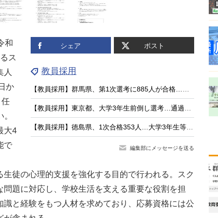
令和
シェア
ポスト
するス
教員採用
集人
1日か
【教員採用】群馬県、第1次選考に885人が合格…大3生273人通過
。任
【教員採用】東京都、大学3年生前倒し選考…通過率80.8％
い。
【教員採用】徳島県、1次合格353人…大学3年生等は94人合格
最大4
能で
編集部にメッセージを送る
生徒の心理的支援を強化する目的で行われる。スク
な問題に対応し、学校生活を支える重要な役割を担
知識と経験をもつ人材を求めており、応募資格には公