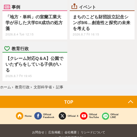
事例
イベント
「地方・単科」の室蘭工業大
まちのこども財団設立記念シ
学が示した大学DX成功の処方
ンポ9/6…創造性と探究の未来
箋
を考える
2026.8.4 Tue 12:15
2026.8.7 Fri 16:15
教育行政
【クレーム対応Q＆A】公園で
いたずらをしている子供がい
る
2026.8.7 Fri 19:45
ホーム
›
教育行政
›
文部科学省
›
記事
TOP
Official
Official
Official
Home
Official X
Facebook
YouTube
LINE
お問合せ
広告掲載
会社概要
リシードについて