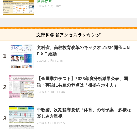
教育行政
2025.8.4(月) 16:15
文部科学省アクセスランキング
文科省、高校教育改革のキックオフ8/24開催…N-
E.X.T.始動
2026.8.7 Fri 12:15
【全国学力テスト】2026年度分析結果公表、国
語・英語に共通の弱点は「根拠を示す力」
2026.8.4 Tue 11:36
中教審、次期指導要領「体育」の骨子案…多様な
楽しみ方重視
2026.6.12 Fri 12:15