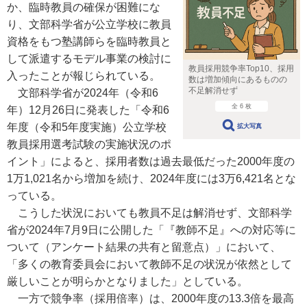
か、臨時教員の確保が困難にな
り、文部科学省が公立学校に教員
資格をもつ塾講師らを臨時教員と
して派遣するモデル事業の検討に
教員採用競争率Top10、採用
入ったことが報じられている。
数は増加傾向にあるものの
不足解消せず
文部科学省が2024年（令和6
全 6 枚
年）12月26日に発表した「令和6
年度（令和5年度実施）公立学校
拡大写真
教員採用選考試験の実施状況のポ
イント」によると、採用者数は過去最低だった2000年度の
1万1,021名から増加を続け、2024年度には3万6,421名とな
っている。
こうした状況においても教員不足は解消せず、文部科学
省が2024年7月9日に公開した「『教師不足』への対応等に
ついて（アンケート結果の共有と留意点）」において、
「多くの教育委員会において教師不足の状況が依然として
厳しいことが明らかとなりました」としている。
一方で競争率（採用倍率）は、2000年度の13.3倍を最高