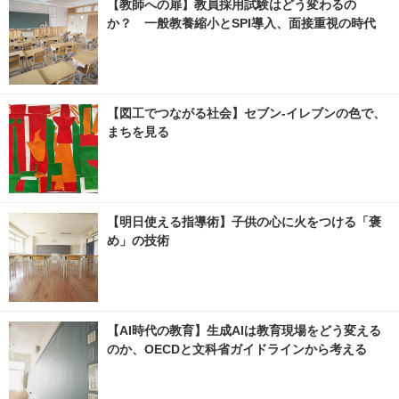
【教師への扉】教員採用試験はどう変わるの
か？ 一般教養縮小とSPI導入、面接重視の時代
【図工でつながる社会】セブン‐イレブンの色で、
まちを見る
【明日使える指導術】子供の心に火をつける「褒
め」の技術
【AI時代の教育】生成AIは教育現場をどう変える
のか、OECDと文科省ガイドラインから考える