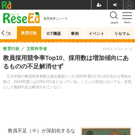
教育業界ニュース
menu
search
教育行政
ービス
ICT機器
事例
イベント
リセマム
教育行政
文部科学省
2025.8.12 Tue 14:15
教員採用競争率Top10、採用数は増加傾向にあ
るものの不足解消せず
公立学校の教員採用者数は過去最低だった2000年度の1万1,021名から増加を
続け、2024年度には3万6,421名となっている。こうした状況においても、依然
として教師不足は解消されていない。
教員不足（※）が深刻化するな