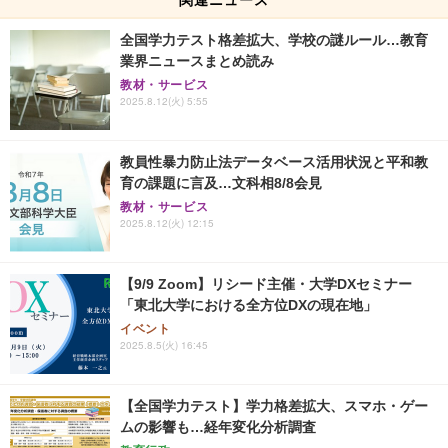
全国学力テスト格差拡大、学校の謎ルール…教育
業界ニュースまとめ読み
教材・サービス
2025.8.12(火) 5:55
教員性暴力防止法データベース活用状況と平和教
育の課題に言及…文科相8/8会見
教材・サービス
2025.8.12(火) 12:15
【9/9 Zoom】リシード主催・大学DXセミナー
「東北大学における全方位DXの現在地」
イベント
2025.8.5(火) 16:45
【全国学力テスト】学力格差拡大、スマホ・ゲー
ムの影響も…経年変化分析調査