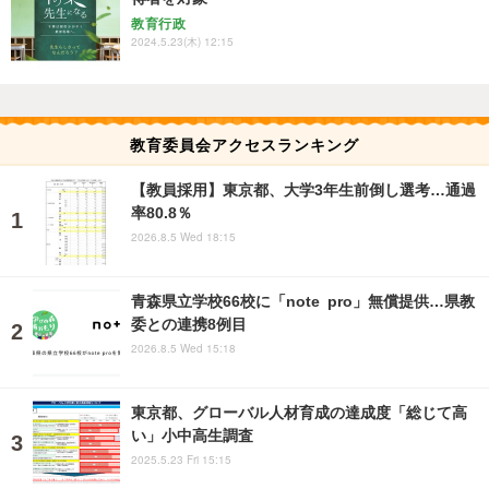
教育行政
2024.5.23(木) 12:15
教育委員会アクセスランキング
【教員採用】東京都、大学3年生前倒し選考…通過
率80.8％
2026.8.5 Wed 18:15
青森県立学校66校に「note pro」無償提供…県教
委との連携8例目
2026.8.5 Wed 15:18
東京都、グローバル人材育成の達成度「総じて高
い」小中高生調査
2025.5.23 Fri 15:15