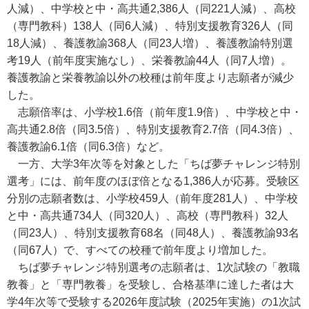
人減）、中学校と中・高共通2,386人（同221人減）、高校
（専門教科）138人（同6人減）、特別支援教育326人（同
18人減）、養護教諭368人（同23人増）、養護教諭特別選
考19人（前年度実施なし）、栄養教諭44人（同7人増）。
養護教諭と栄養教諭以外の校種は前年度より志願者が減少
した。
志願倍率は、小学校1.6倍（前年度1.9倍）、中学校と中・
高共通2.8倍（同3.5倍）、特別支援教育2.7倍（同4.3倍）、
養護教諭6.1倍（同6.3倍）など。
一方、大学3年次等を対象とした「ちば夢チャレンジ特別
選考」には、前年度のほぼ倍となる1,386人が応募。受験区
分別の志願者数は、小学校459人（前年度281人）、中学校
と中・高共通734人（同320人）、高校（専門教科）32人
（同23人）、特別支援教育68名（同48人）、養護教諭93名
（同67人）で、すべての校種で前年度より増加した。
ちば夢チャレンジ特別選考の志願者は、1次試験の「教職
教養」と「専門教養」を受験し、合格基準に達した者は大
学4年次等で受験する2026年度試験（2025年実施）の1次試