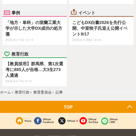
事例
イベント
「地方・単科」の室蘭工業大
こどもDX白書2026を先行公
学が示した大学DX成功の処方
開、中室牧子氏迎え公開イベ
箋
ント9/17
2026.8.4 Tue 12:15
2026.8.5 Wed 18:45
教育行政
【教員採用】群馬県、第1次選
考に885人が合格…大3生273
人通過
2026.8.6 Thu 9:15
ホーム
›
教育行政
›
教育委員会
›
記事
TOP
Official
Official
Official
Home
Official X
Facebook
YouTube
LINE