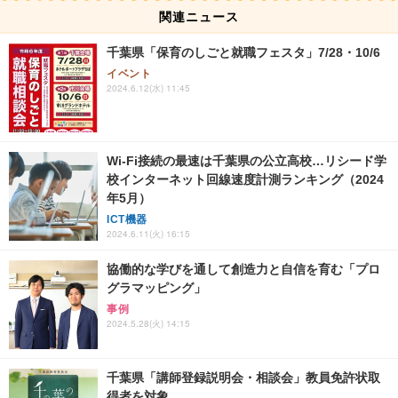
関連ニュース
千葉県「保育のしごと就職フェスタ」7/28・10/6
イベント
2024.6.12(水) 11:45
Wi-Fi接続の最速は千葉県の公立高校…リシード学
校インターネット回線速度計測ランキング（2024
年5月）
ICT機器
2024.6.11(火) 16:15
協働的な学びを通して創造力と自信を育む「プロ
グラマッピング」
事例
2024.5.28(火) 14:15
千葉県「講師登録説明会・相談会」教員免許状取
得者を対象