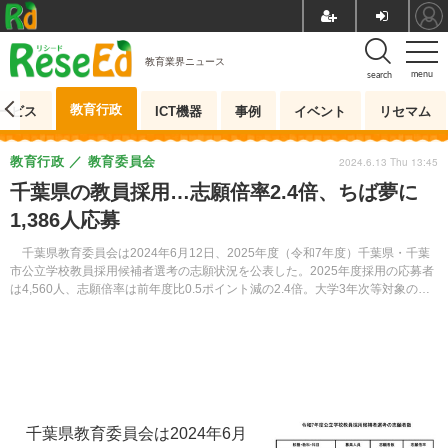
教育業界ニュース
menu
search
教育行政
ービス
ICT機器
事例
イベント
リセマム
教育行政
教育委員会
2024.6.13 Thu 13:45
千葉県の教員採用…志願倍率2.4倍、ちば夢に
1,386人応募
千葉県教育委員会は2024年6月12日、2025年度（令和7年度）千葉県・千葉
市公立学校教員採用候補者選考の志願状況を公表した。2025年度採用の応募者
は4,560人、志願倍率は前年度比0.5ポイント減の2.4倍。大学3年次等対象の
「ちば夢チャレンジ特別選考」には前年度のほぼ倍となる1,386人が応募した。
千葉県教育委員会は2024年6月