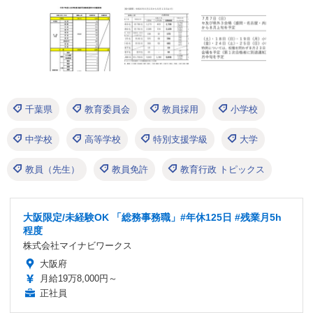
千葉県
教育委員会
教員採用
小学校
中学校
高等学校
特別支援学級
大学
教員（先生）
教員免許
教育行政 トピックス
大阪限定/未経験OK 「総務事務職」#年休125日 #残業月5h
程度
株式会社マイナビワークス
大阪府
月給19万8,000円～
正社員