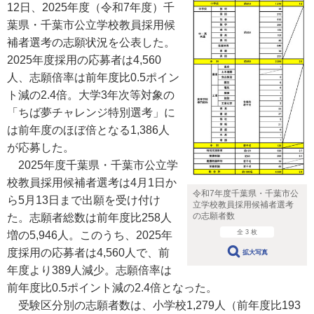
12日、2025年度（令和7年度）千
葉県・千葉市公立学校教員採用候
補者選考の志願状況を公表した。
2025年度採用の応募者は4,560
人、志願倍率は前年度比0.5ポイン
ト減の2.4倍。大学3年次等対象の
「ちば夢チャレンジ特別選考」に
は前年度のほぼ倍となる1,386人
が応募した。
2025年度千葉県・千葉市公立学
校教員採用候補者選考は4月1日か
令和7年度千葉県・千葉市公
ら5月13日まで出願を受け付け
立学校教員採用候補者選考
の志願者数
た。志願者総数は前年度比258人
全 3 枚
増の5,946人。このうち、2025年
度採用の応募者は4,560人で、前
拡大写真
年度より389人減少。志願倍率は
前年度比0.5ポイント減の2.4倍となった。
受験区分別の志願者数は、小学校1,279人（前年度比193