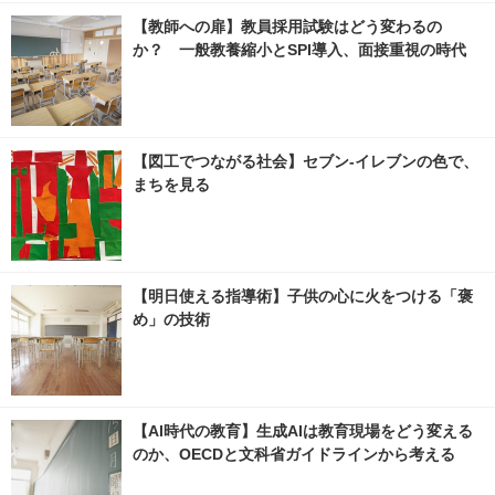
【教師への扉】教員採用試験はどう変わるの
か？ 一般教養縮小とSPI導入、面接重視の時代
【図工でつながる社会】セブン‐イレブンの色で、
まちを見る
【明日使える指導術】子供の心に火をつける「褒
め」の技術
【AI時代の教育】生成AIは教育現場をどう変える
のか、OECDと文科省ガイドラインから考える