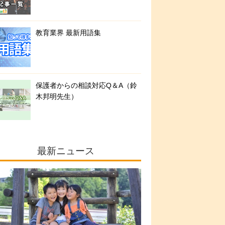
教育業界 最新用語集
保護者からの相談対応Q＆A（鈴
木邦明先生）
最新ニュース