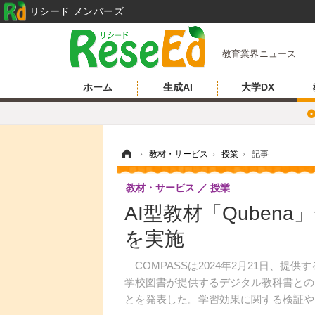
リシード メンバーズ
教育業界ニュース
ホーム
生成AI
大学DX
ホーム
›
教材・サービス
›
授業
›
記事
教材・サービス
授業
AI型教材「Quben
を実施
COMPASSは2024年2月21日、提供
学校図書が提供するデジタル教科書との
とを発表した。学習効果に関する検証や