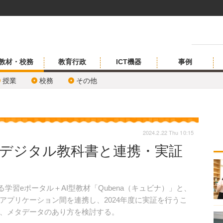
教材・校務
教育行政
ICT機器
事例
授業
校務
その他
2024.2.22 Thu 10:15
a」デジタル教科書と連携・実証
する学習eポータル＋AI型教材「Qubena（キュビナ）」と、
アプリケーション間を連携し、2024年度に実証を行うこ
、メタデータのあり方を検討する。