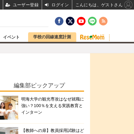
ユーザー登録
ログイン
こんにちは、ゲストさん
学校の回線速度計測
イベント
編集部ピックアップ
明海大学の観光専攻はなぜ就職に
強い？100％を支える実践教育と
インターン
【教師への扉】教員採用試験はど