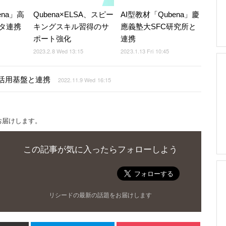
ena」高
Qubena×ELSA、スピー
AI型教材「Qubena」慶
タ連携
キングスキル習得のサ
應義塾大SFC研究所と
ポート強化
連携
2023.2.8 Wed 13:15
2023.1.13 Fri 10:45
利活用基盤と連携
2022.11.9 Wed 16:15
お届けします。
この記事が気に入ったらフォローしよう
リシードの最新の話題をお届けします