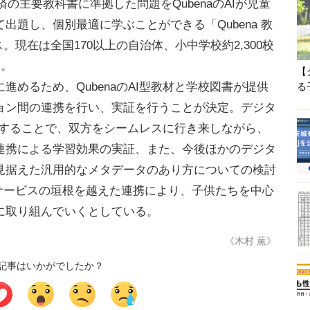
済の主要教科書に準拠した問題をQubenaのAIが児童
出題し、個別最適に学ぶことができる「Qubena 教
。現在は全国170以上の自治体、小中学校約2,300校
う。
【
めるため、QubenaのAI型教材と学校図書が提供
る
ョン間の連携を行い、実証を行うことが決定。デジタ
接続することで、双方をシームレスに行き来しながら、
連携による学習効果の実証、また、今後ほかのデジタ
見据えた汎用的なメタデータのあり方についての検討
もサービスの垣根を越えた連携により、子供たちを中心
に取り組んでいくとしている。
《木村 薫》
記事はいかがでしたか？