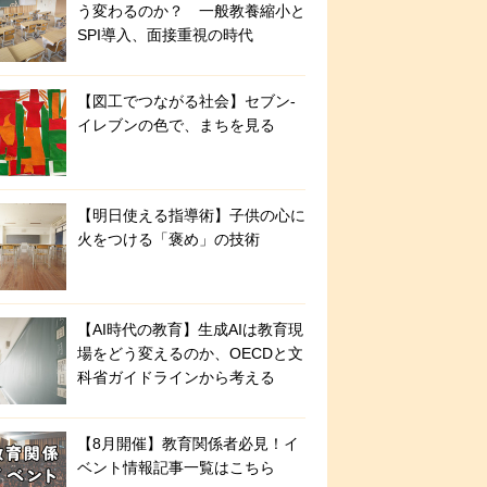
う変わるのか？ 一般教養縮小と
SPI導入、面接重視の時代
【図工でつながる社会】セブン‐
イレブンの色で、まちを見る
【明日使える指導術】子供の心に
火をつける「褒め」の技術
【AI時代の教育】生成AIは教育現
場をどう変えるのか、OECDと文
科省ガイドラインから考える
【8月開催】教育関係者必見！イ
ベント情報記事一覧はこちら