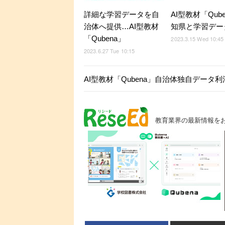
詳細な学習データを自
AI型教材「Qub
治体へ提供…AI型教材
知県と学習デー
「Qubena」
2023.3.15 Wed 10:45
2023.6.27 Tue 10:15
AI型教材「Qubena」自治体独自データ
教育業界の最新情報を