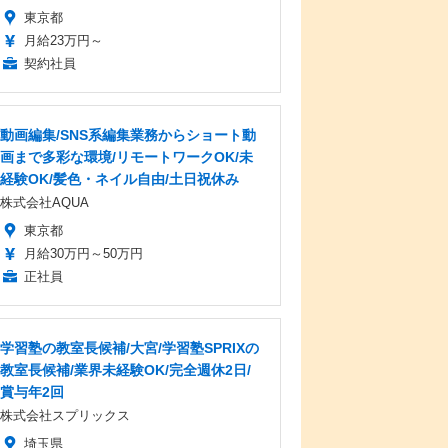
東京都
月給23万円～
契約社員
動画編集/SNS系編集業務からショート動
画まで多彩な環境/リモートワークOK/未
経験OK/髪色・ネイル自由/土日祝休み
株式会社AQUA
東京都
月給30万円～50万円
正社員
学習塾の教室長候補/大宮/学習塾SPRIXの
教室長候補/業界未経験OK/完全週休2日/
賞与年2回
株式会社スプリックス
埼玉県