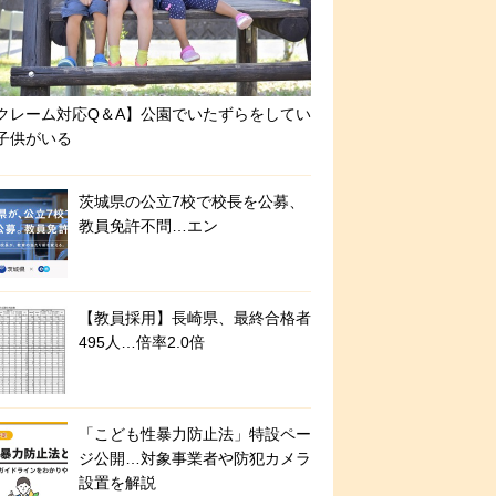
クレーム対応Q＆A】公園でいたずらをしてい
子供がいる
茨城県の公立7校で校長を公募、
教員免許不問…エン
【教員採用】長崎県、最終合格者
495人…倍率2.0倍
「こども性暴力防止法」特設ペー
ジ公開…対象事業者や防犯カメラ
設置を解説