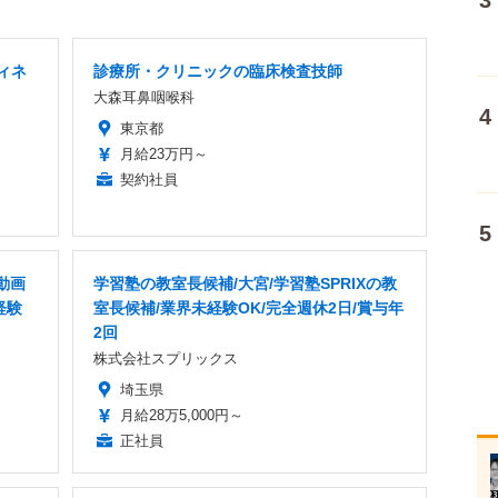
ィネ
診療所・クリニックの臨床検査技師
大森耳鼻咽喉科
東京都
月給23万円～
契約社員
動画
学習塾の教室長候補/大宮/学習塾SPRIXの教
経験
室長候補/業界未経験OK/完全週休2日/賞与年
2回
株式会社スプリックス
埼玉県
月給28万5,000円～
正社員