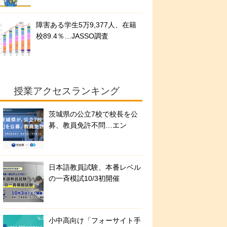
障害ある学生5万9,377人、在籍
校89.4％…JASSO調査
授業アクセスランキング
茨城県の公立7校で校長を公
募、教員免許不問…エン
日本語教員試験、本番レベル
の一斉模試10/3初開催
小中高向け「フォーサイト手