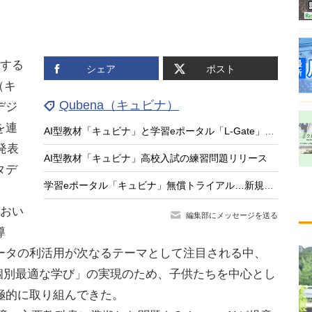
供する
シェア
ポスト
（キ
Qubena（キュビナ）
デジ
を連
AI型教材「キュビナ」と学習eポータル「L-Gate」連携
発表
AI型教材「キュビナ」高校入試の練習問題リリース
タデ
学習eポータル「キュビナ」無償トライアル…新規自治体対象
におい
編集部にメッセージを送る
導
ータの利活用が次なるテーマとして注目される中、
「個別最適な学び」の実現のため、子供たちを中心とし
極的に取り組んできた。