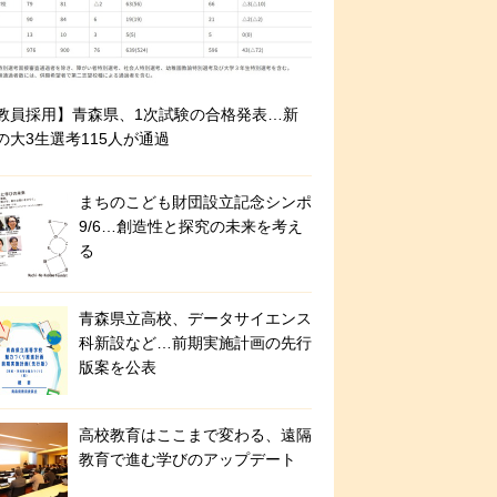
教員採用】青森県、1次試験の合格発表…新
の大3生選考115人が通過
まちのこども財団設立記念シンポ
9/6…創造性と探究の未来を考え
る
青森県立高校、データサイエンス
科新設など…前期実施計画の先行
版案を公表
高校教育はここまで変わる、遠隔
教育で進む学びのアップデート