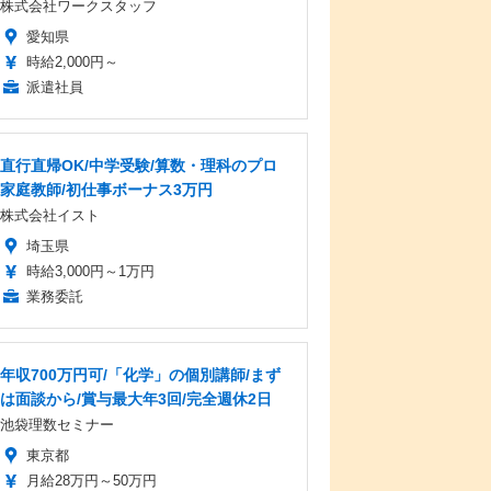
株式会社ワークスタッフ
愛知県
時給2,000円～
派遣社員
直行直帰OK/中学受験/算数・理科のプロ
家庭教師/初仕事ボーナス3万円
株式会社イスト
埼玉県
時給3,000円～1万円
業務委託
年収700万円可/「化学」の個別講師/まず
は面談から/賞与最大年3回/完全週休2日
池袋理数セミナー
東京都
月給28万円～50万円