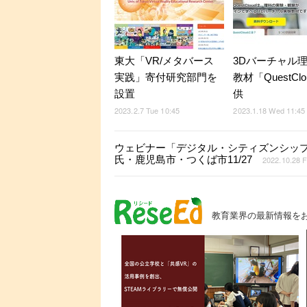
東大「VR/メタバース
3Dバーチャル
実践」寄付研究部門を
教材「QuestCl
設置
供
2023.2.7 Tue 10:45
2023.1.18 Wed 11:45
ウェビナー「デジタル・シティズンシップ
氏・鹿児島市・つくば市11/27
2022.10.28 F
教育業界の最新情報を