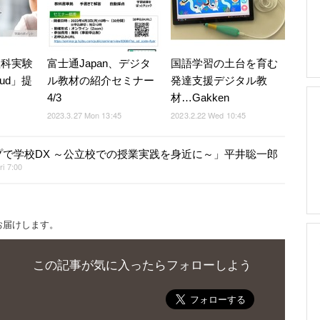
理科実験
富士通Japan、デジタ
国語学習の土台を育む
oud」提
ル教材の紹介セミナー
発達支援デジタル教
4/3
材…Gakken
2023.3.27 Mon 13:45
2023.2.22 Wed 10:45
で学校DX ～公立校での授業実践を身近に～」平井聡一郎
ri 7:00
お届けします。
この記事が気に入ったらフォローしよう