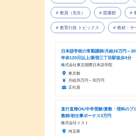
教員（先生）
図書館
教育行政 トピックス
教材・サ
日本語学校の常勤講師/月給26万円～30
年休120日以上/新宿三丁目駅徒歩3分
株式会社東京国際日本語学院
東京都
月給26万円～30万円
正社員
直行直帰OK/中学受験/算数・理科のプ
教師/初仕事ボーナス3万円
株式会社イスト
埼玉県