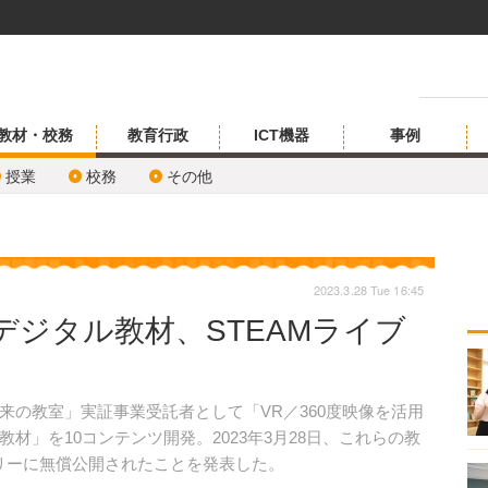
教材・校務
教育行政
ICT機器
事例
授業
校務
その他
2023.3.28 Tue 16:45
ジタル教材、STEAMライブ
の教室」実証事業受託者として「VR／360度映像を活用
材」を10コンテンツ開発。2023年3月28日、これらの教
ラリーに無償公開されたことを発表した。