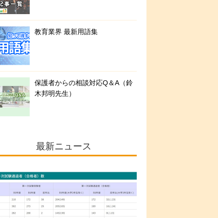
教育業界 最新用語集
保護者からの相談対応Q＆A（鈴
木邦明先生）
最新ニュース