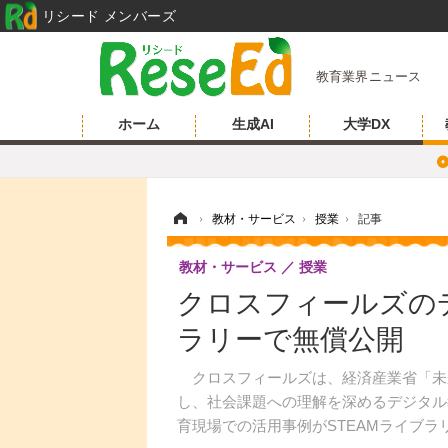
リシード メンバーズ
教育業界ニュース
ホーム
生成AI
大学DX
ホーム
›
教材・サービス
›
授業
›
記事
教材・サービス
授業
クロスフィールズのデ
ラリーで無償公開
クロスフィールズは、経済産業省「未来
し、社会課題への理解を深めるデジタル教
育現場での活用事例がSTEAMライブ