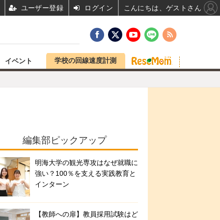
ユーザー登録
ログイン
こんにちは、ゲストさん
学校の回線速度計測
イベント
編集部ピックアップ
明海大学の観光専攻はなぜ就職に
強い？100％を支える実践教育と
インターン
【教師への扉】教員採用試験はど