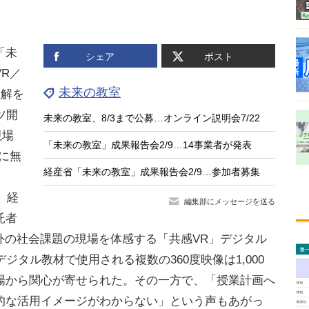
「未
シェア
ポスト
R／
未来の教室
理解を
ツ開
未来の教室、8/3まで公募…オンライン説明会7/22
現場
「未来の教室」成果報告会2/9…14事業者が発表
に無
経産省「未来の教室」成果報告会2/9…参加者募集
、経
編集部にメッセージを送る
託者
内外の社会課題の現場を体感する「共感VR」デジタル
ジタル教材で使用される複数の360度映像は1,000
場から関心が寄せられた。その一方で、「授業計画へ
的な活用イメージがわからない」という声もあがっ