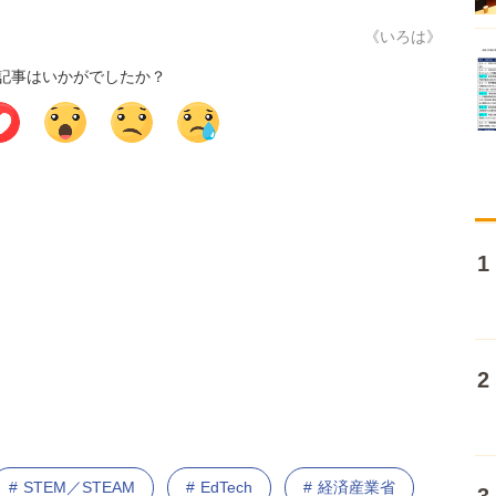
《いろは》
記事はいかがでしたか？
STEM／STEAM
EdTech
経済産業省