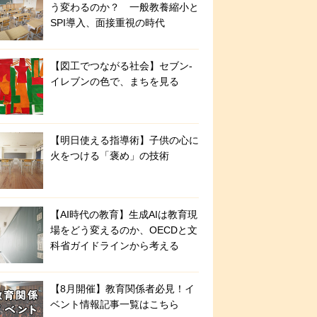
う変わるのか？ 一般教養縮小と
SPI導入、面接重視の時代
【図工でつながる社会】セブン‐
イレブンの色で、まちを見る
【明日使える指導術】子供の心に
火をつける「褒め」の技術
【AI時代の教育】生成AIは教育現
場をどう変えるのか、OECDと文
科省ガイドラインから考える
【8月開催】教育関係者必見！イ
ベント情報記事一覧はこちら