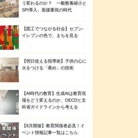
う変わるのか？ 一般教養縮小と
SPI導入、面接重視の時代
【図工でつながる社会】セブン‐
イレブンの色で、まちを見る
【明日使える指導術】子供の心に
火をつける「褒め」の技術
【AI時代の教育】生成AIは教育現
場をどう変えるのか、OECDと文
科省ガイドラインから考える
【8月開催】教育関係者必見！イ
ベント情報記事一覧はこちら