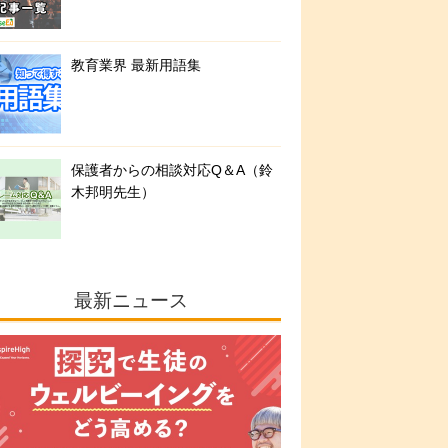
教育業界 最新用語集
保護者からの相談対応Q＆A（鈴
木邦明先生）
最新ニュース