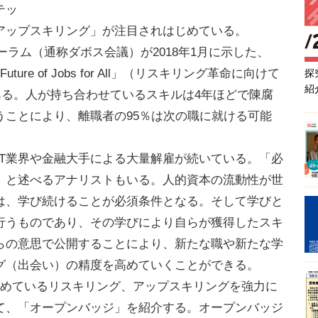
テッ
アップスキリング」が注目されはじめている。
ラム（通称ダボス会議）が2018年1月に示した、
ion -A Future of Jobs for All」（リスキリング革命に向けて
探
紹
ある。人が持ち合わせているスキルは4年ほどで陳腐
うことにより、離職者の95％は次の職に就ける可能
IT業界や金融大手による大量解雇が続いている。「必
」と述べるアナリストもいる。人的資本の流動性が世
は、学び続けることが必須条件となる。そして学びと
行うものであり、その学びにより自らが獲得したスキ
らの意思で公開することにより、新たな職や新たな学
グ（出会い）の精度を高めていくことができる。
めているリスキリング、アップスキリングを強力に
て、「オープンバッジ」を紹介する。オープンバッジ