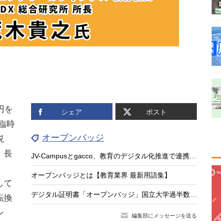
円を
シェア
ポスト
回臨時
オープンバッジ
説
。長
JV-Campusとgacco、教育のデジタル化推進で連携…LOI締結
」
オープンバッジとは【教育業界 最新用語集】
して
デジタル証明書「オープンバッジ」国立大学過半数が導入…セミナー2/19
転換
ン
編集部にメッセージを送る