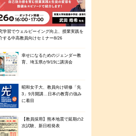
究学習でウェルビーイング向上、授業実践を
介する中高教員向けセミナー8/26
幸せになるためのジェンダー教
育、埼玉県が9/19に講演会
昭和女子大、教員向け研修「先
3」9月開講…日本の教育の強み
に着目
【教員採用】熊本地震で延期の2
次試験、新日程発表