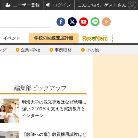
ユーザー登録
ログイン
こんにちは、ゲストさん
学校の回線速度計測
イベント
ング
企業×学校
事例取材
その他
編集部ピックアップ
明海大学の観光専攻はなぜ就職に
強い？100％を支える実践教育と
インターン
【教師への扉】教員採用試験はど