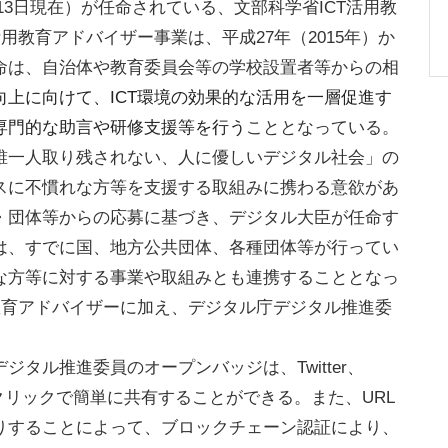
月13日現在）が任命されている、文部科学省ICT活用教
用教育アドバイザー事業は、平成27年（2015年）か
命は、自治体や教育委員会等の学校設置者等からの相
向上に向けて、ICT環境の効果的な活用を一層促進す
専門的な助言や研修支援等を行う
こととなっている。
一人取り残されない、人に優しいデジタル社会」の
スに不慣れな方等を支援する取組みに携わる意欲があ
・団体等からの応募に基づき、デジタル大臣が任命す
は、すでに国、地方公共団体、各種団体等が行ってい
な方等に対する事業や取組みとも連携することとなっ
教育アドバイザーに加え、デジタル庁デジタル推進委
タル推進委員のオープンバッジは、Twitter、
NSで、1クリックで簡単に共有することができる。また、URL
りすることによって、ブロックチェーン認証により、