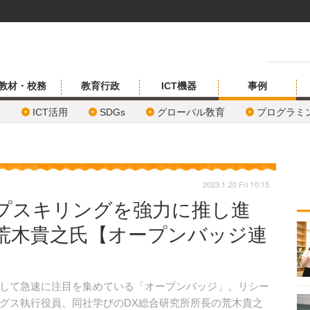
教材・校務
教育行政
ICT機器
事例
ICT活用
SDGs
グローバル敎育
プログラミ
2023.1.20 Fri 10:15
プスキリングを強力に推し進
荒木貴之氏【オープンバッジ連
して急速に注目を集めている「オープンバッジ」。リシー
グス執⾏役員、同社学びのDX総合研究所所⻑の荒木貴之