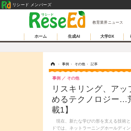
リシード メンバーズ
教育業界ニュース
ホーム
生成AI
大学DX
ホーム
›
事例
›
その他
›
記事
事例
その他
リスキリング、アッ
めるテクノロジー…
載1】
現在、新たな学びの形を支える技術と
ドでは、ネットラーニングホールディン