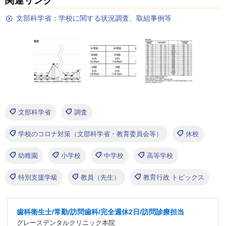
文部科学省：学校に関する状況調査、取組事例等
文部科学省
調査
学校のコロナ対策（文部科学省・教育委員会等）
休校
幼稚園
小学校
中学校
高等学校
特別支援学級
教員（先生）
教育行政 トピックス
歯科衛生士/常勤/訪問歯科/完全週休2日/訪問診療担当
グレースデンタルクリニック本院