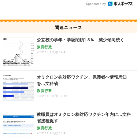
Sponsored by
関連ニュース
公立校の学年・学級閉鎖1.8％…減少傾向続く
教育行政
2022.10.17(月) 14:45
オミクロン株対応ワクチン、保護者へ情報周知
を…文科省
教育行政
2022.11.21(月) 12:45
教職員はオミクロン株対応ワクチン年内に…文科
省接種促す
教育行政
2022.11.15(火) 10:45