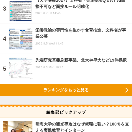
【大学受験2027】文科省「実施要項Q＆A」AI面
接不可など面接ルール明確化
2026.8.7 Fri 14:45
栄養教諭の専門性を生かす食育推進、文科省が事
業公募
2026.8.5 Wed 11:45
先端研究基盤刷新事業、北大や早大など19件採択
2026.8.3 Mon 18:15
ランキングをもっと見る
編集部ピックアップ
明海大学の観光専攻はなぜ就職に強い？100％を支
える実践教育とインターン