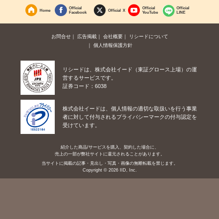
Official
Official
Official
Home
Official X
Facebook
YouTube
LINE
お問合せ
広告掲載
会社概要
リシードについて
個人情報保護方針
リシードは、株式会社イード（東証グロース上場）の運
営するサービスです。
証券コード：6038
株式会社イードは、個人情報の適切な取扱いを行う事業
者に対して付与されるプライバシーマークの付与認定を
受けています。
紹介した商品/サービスを購入、契約した場合に、
売上の一部が弊社サイトに還元されることがあります。
当サイトに掲載の記事・見出し・写真・画像の無断転載を禁じます。
Copyright © 2026 IID, Inc.