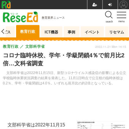
教育業界ニュース
menu
search
教育行政
ービス
ICT機器
事例
イベント
リセマム
教育行政
文部科学省
2022.11.21 Mon 14:15
コロナ臨時休校、学年・学級閉鎖4％で前月比2
倍…文科省調査
文部科学省は2022年11月15日、新型コロナウイルス感染症の影響による公立
学校臨時休業状況調査の結果を発表した。11月1日時点で公立校の臨時休校は
0.2％、学年・学級閉鎖は4.0％。いずれも前月比の約2倍となっている。
文部科学省は2022年11月15