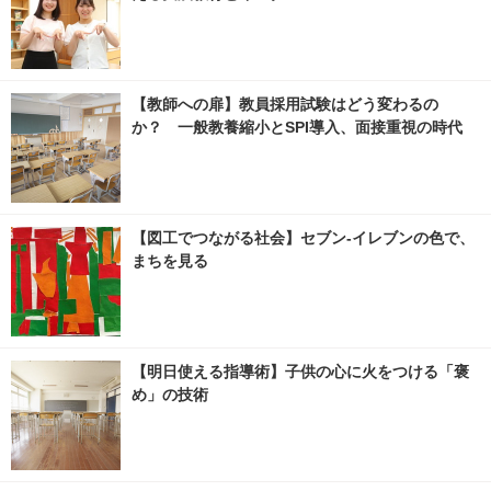
【教師への扉】教員採用試験はどう変わるの
か？ 一般教養縮小とSPI導入、面接重視の時代
【図工でつながる社会】セブン‐イレブンの色で、
まちを見る
【明日使える指導術】子供の心に火をつける「褒
め」の技術