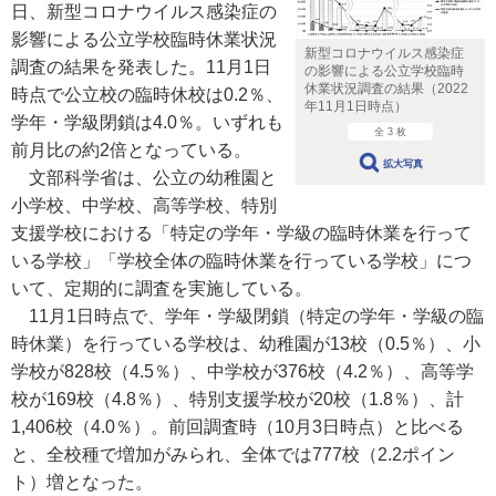
日、新型コロナウイルス感染症の
影響による公立学校臨時休業状況
新型コロナウイルス感染症
調査の結果を発表した。11月1日
の影響による公立学校臨時
休業状況調査の結果（2022
時点で公立校の臨時休校は0.2％、
年11月1日時点）
学年・学級閉鎖は4.0％。いずれも
全 3 枚
前月比の約2倍となっている。
拡大写真
文部科学省は、公立の幼稚園と
小学校、中学校、高等学校、特別
支援学校における「特定の学年・学級の臨時休業を行って
いる学校」「学校全体の臨時休業を行っている学校」につ
いて、定期的に調査を実施している。
11月1日時点で、学年・学級閉鎖（特定の学年・学級の臨
時休業）を行っている学校は、幼稚園が13校（0.5％）、小
学校が828校（4.5％）、中学校が376校（4.2％）、高等学
校が169校（4.8％）、特別支援学校が20校（1.8％）、計
1,406校（4.0％）。前回調査時（10月3日時点）と比べる
と、全校種で増加がみられ、全体では777校（2.2ポイン
ト）増となった。