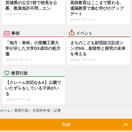
茨城県の公立7校で校長を公
高校教育はここまで変わる、
募、教員免許不問…エン
遠隔教育で進む学びのアップ
デート
2026.8.7 Fri 19:15
2026.8.7 Fri 15:15
事例
イベント
「地方・単科」の室蘭工業大
まちのこども財団設立記念シ
学が示した大学DX成功の処方
ンポ9/6…創造性と探究の未来
箋
を考える
2026.8.4 Tue 12:15
2026.8.7 Fri 16:15
教育行政
【クレーム対応Q＆A】公園で
いたずらをしている子供がい
る
2026.8.7 Fri 19:45
ホーム
›
教育行政
›
文部科学省
›
記事
TOP