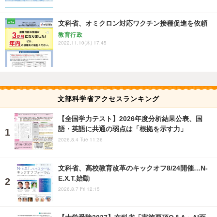
文科省、オミクロン対応ワクチン接種促進を依頼
教育行政
2022.11.10(木) 17:45
文部科学省アクセスランキング
【全国学力テスト】2026年度分析結果公表、国
語・英語に共通の弱点は「根拠を示す力」
2026.8.4 Tue 11:36
文科省、高校教育改革のキックオフ8/24開催…N-
E.X.T.始動
2026.8.7 Fri 12:15