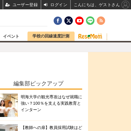
ユーザー登録
ログイン
こんにちは、ゲストさん
学校の回線速度計測
イベント
編集部ピックアップ
明海大学の観光専攻はなぜ就職に
強い？100％を支える実践教育と
インターン
【教師への扉】教員採用試験はど