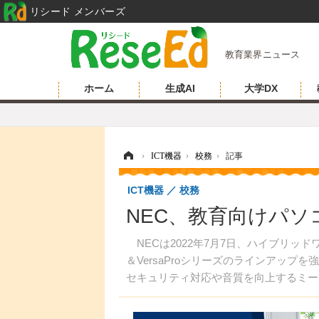
リシード メンバーズ
教育業界ニュース
ホーム
生成AI
大学DX
ホーム
›
ICT機器
›
校務
›
記事
ICT機器
校務
NEC、教育向けパソコン
NECは2022年7月7日、ハイブリッ
＆VersaProシリーズのラインアップ
セキュリティ対応や音質を向上するミー