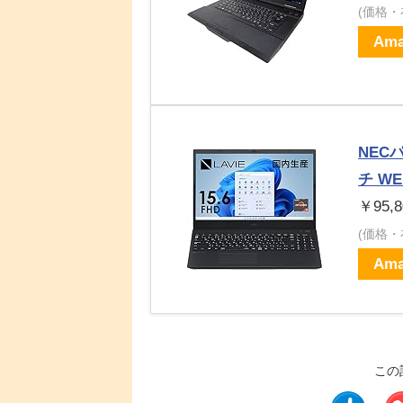
(価格
Ama
NEC
チ W
￥95,8
(価格
Ama
この