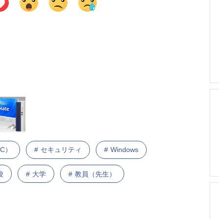
C）
セキュリティ
Windows
校
大学
教員（先生）