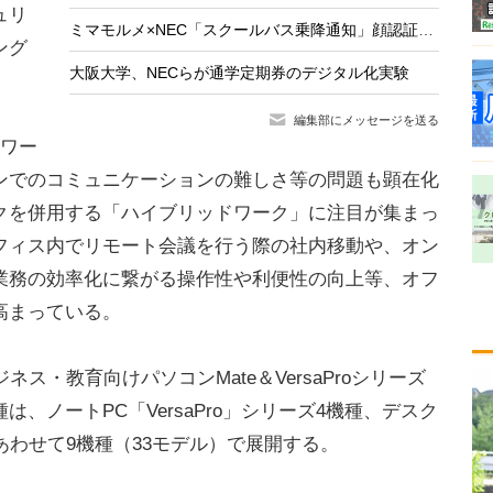
ュリ
ミマモルメ×NEC「スクールバス乗降通知」顔認証で安全を守る
ング
大阪大学、NECらが通学定期券のデジタル化実験
編集部にメッセージを送る
レワー
ンでのコミュニケーションの難しさ等の問題も顕在化
クを併用する「ハイブリッドワーク」に注目が集まっ
フィス内でリモート会議を行う際の社内移動や、オン
業務の効率化に繋がる操作性や利便性の向上等、オフ
高まっている。
ス・教育向けパソコンMate＆VersaProシリーズ
、ノートPC「VersaPro」シリーズ4機種、デスク
のあわせて9機種（33モデル）で展開する。