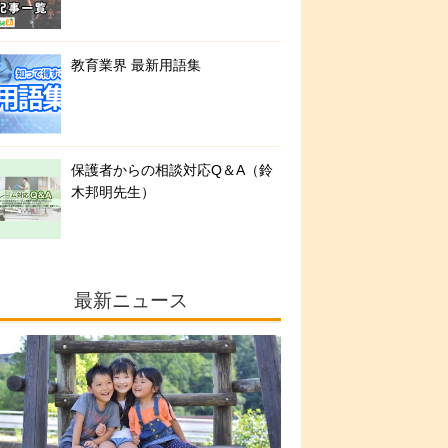
教育業界 最新用語集
保護者からの相談対応Q＆A（鈴
木邦明先生）
最新ニュース