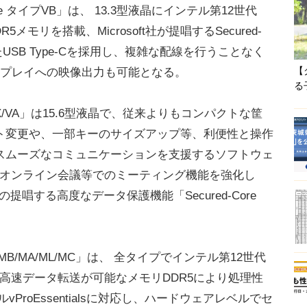
lite タイプVB」は、 13.3型液晶にインテル第12世代
メモリを搭載、Microsoft社が提唱するSecured-
たUSB Type-Cを採用し、複雑な配線を行うことなく
【
スプレイへの映像出力も可能となる。
る
/VX/VA」は15.6型液晶で、従来よりもコンパクトな筐
ト変更や、一部キーのサイズアップ等、利便性と操作
スムーズなコミュニケーションを支援するソフトウェ
により、オンライン会議等でのミーティング機能を強化し
社の提唱する高度なデータ保護機能「Secured-Core
B/MA/ML/MC」は、 全タイプでインテル第12世代
高速データ転送が可能なメモリDDR5により処理性
ProEssentialsに対応し、ハードウェアレベルでセ