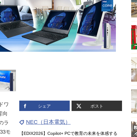
ドワ
シェア
ポスト
育向
NEC（日本電気）
ズのラ
33モ
【EDIX2026】Copilot+ PCで教育の未来を体感する