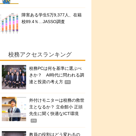
障害ある学生5万9,377人、在籍
校89.4％…JASSO調査
校務アクセスランキング
校務PCは何を基準に選ぶべ
きか？ AI時代に問われる調
達と投資の考え方
PR
外付けモニターは校務の救世
主となるか？ 立命館小 正頭
先生に聞く快適なICT環境
PR
教員の役割はどう変わるの