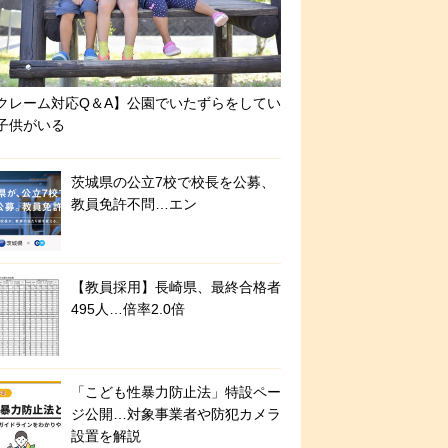
クレーム対応Q＆A】公園でいたずらをしてい
子供がいる
茨城県の公立7校で校長を公募、
教員免許不問…エン
【教員採用】長崎県、最終合格者
495人…倍率2.0倍
「こども性暴力防止法」特設ペー
ジ公開…対象事業者や防犯カメラ
設置を解説