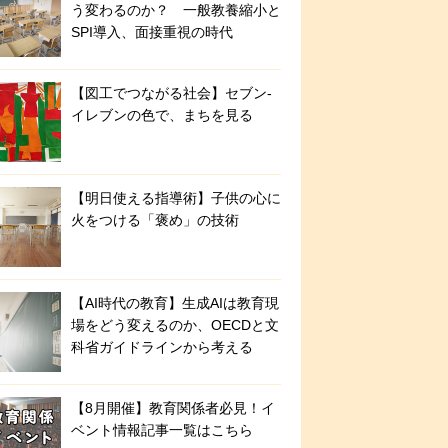
う変わるのか？ 一般教養縮小と
SPI導入、面接重視の時代
【図工でつながる社会】セブン‐
イレブンの色で、まちを見る
【明日使える指導術】子供の心に
火をつける「褒め」の技術
【AI時代の教育】生成AIは教育現
場をどう変えるのか、OECDと文
科省ガイドラインから考える
【8月開催】教育関係者必見！イ
ベント情報記事一覧はこちら