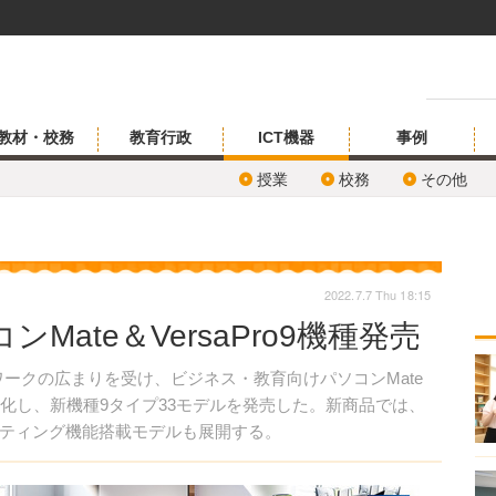
教材・校務
教育行政
ICT機器
事例
授業
校務
その他
2022.7.7 Thu 18:15
Mate＆VersaPro9機種発売
ドワークの広まりを受け、ビジネス・教育向けパソコンMate
を強化し、新機種9タイプ33モデルを発売した。新商品では、
ティング機能搭載モデルも展開する。