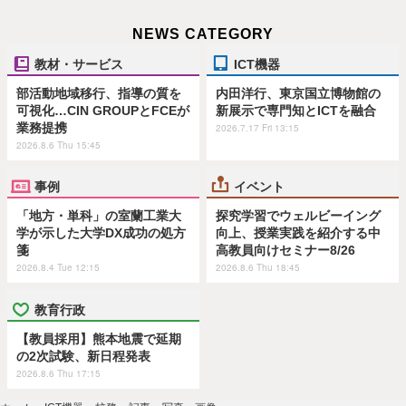
NEWS CATEGORY
教材・サービス
ICT機器
部活動地域移行、指導の質を
内田洋行、東京国立博物館の
可視化…CIN GROUPとFCEが
新展示で専門知とICTを融合
業務提携
2026.7.17 Fri 13:15
2026.8.6 Thu 15:45
事例
イベント
「地方・単科」の室蘭工業大
探究学習でウェルビーイング
学が示した大学DX成功の処方
向上、授業実践を紹介する中
箋
高教員向けセミナー8/26
2026.8.4 Tue 12:15
2026.8.6 Thu 18:45
教育行政
【教員採用】熊本地震で延期
の2次試験、新日程発表
2026.8.6 Thu 17:15