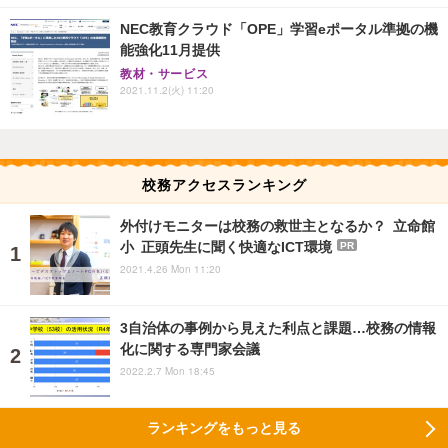
NEC教育クラウド「OPE」学習eポータル準拠の機
能強化11月提供
教材・サービス
2021.11.2(火) 11:20
校務アクセスランキング
外付けモニターは校務の救世主となるか？ 立命館
小 正頭先生に聞く快適なICT環境
PR
2021.4.26 Mon 11:20
3自治体の事例から見えた利点と課題…校務の情報
化に関する専門家会議
2022.2.7 Mon 18:45
ランキングをもっと見る