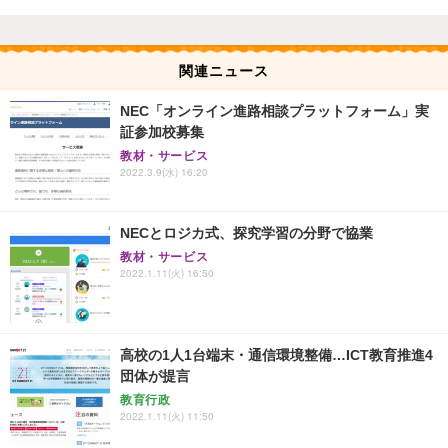
関連ニュース
NEC「オンライン進路相談プラットフォーム」実
証参加校募集
教材・サービス
2022.3.9(水) 16:20
NECとロジカ式、探究学習の分野で協業
教材・サービス
2022.1.11(火) 16:50
高校の1人1台端末・通信環境整備…ICT教育推進4
団体が提言
教育行政
2022.1.11(火) 11:50