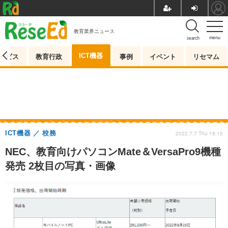
教育業界ニュース
menu
search
ICT機器
ービス
教育行政
事例
イベント
リセマム
ICT機器
校務
2022.7.7 Thu 18:15
NEC、教育向けパソコンMate＆VersaPro9機種
発売 2枚目の写真・画像