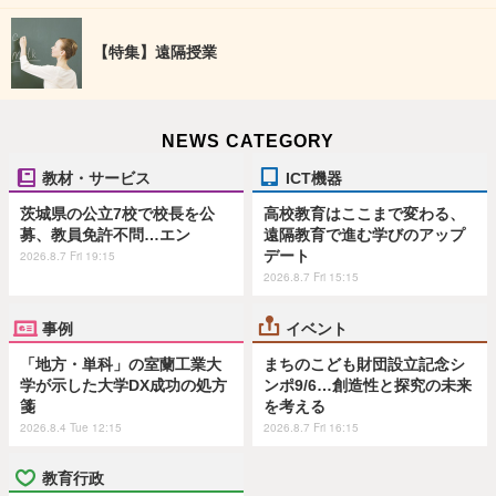
【特集】遠隔授業
NEWS CATEGORY
教材・サービス
ICT機器
茨城県の公立7校で校長を公
高校教育はここまで変わる、
募、教員免許不問…エン
遠隔教育で進む学びのアップ
デート
2026.8.7 Fri 19:15
2026.8.7 Fri 15:15
事例
イベント
「地方・単科」の室蘭工業大
まちのこども財団設立記念シ
学が示した大学DX成功の処方
ンポ9/6…創造性と探究の未来
箋
を考える
2026.8.4 Tue 12:15
2026.8.7 Fri 16:15
教育行政