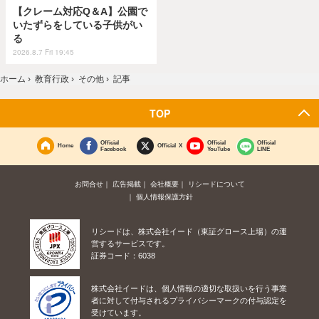
【クレーム対応Q＆A】公園で
いたずらをしている子供がい
る
2026.8.7 Fri 19:45
ホーム
›
教育行政
›
その他
›
記事
TOP
Official
Official
Official
Home
Official X
Facebook
YouTube
LINE
お問合せ
広告掲載
会社概要
リシードについて
個人情報保護方針
リシードは、株式会社イード（東証グロース上場）の運
営するサービスです。
証券コード：6038
株式会社イードは、個人情報の適切な取扱いを行う事業
者に対して付与されるプライバシーマークの付与認定を
受けています。