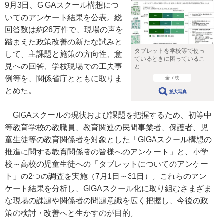
9月3日、GIGAスクール構想につ
いてのアンケート結果を公表。総
回答数は約26万件で、現場の声を
踏まえた政策改善の新たな試みと
タブレットを学校等で使っ
して、主課題と施策の方向性、意
ているときに困っているこ
見への回答、学校現場での工夫事
と
例等を、関係省庁とともに取りま
全 7 枚
とめた。
拡大写真
GIGAスクールの現状および課題を把握するため、初等中
等教育学校の教職員、教育関連の民間事業者、保護者、児
童生徒等の教育関係者を対象とした「GIGAスクール構想の
推進に関する教育関係者の皆様へのアンケート」と、小学
校～高校の児童生徒への「タブレットについてのアンケー
ト」の2つの調査を実施（7月1日～31日）。これらのアン
ケート結果を分析し、GIGAスクール化に取り組むさまざま
な現場の課題や関係者の問題意識を広く把握し、今後の政
策の検討・改善へと生かすのが目的。