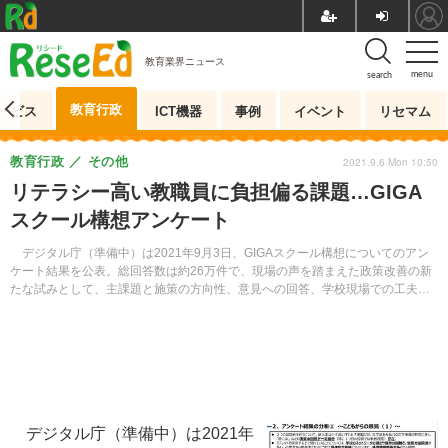
教育業界ニュース
menu
search
教育行政
ービス
ICT機器
事例
イベント
リセマム
教育行政
その他
2021.9.6 Mon 10:50
リテラシー高い教職員に負担偏る課題…GIGA
スクール構想アンケート
デジタル庁（準備中）は2021年9月3日、GIGAスクール構想についてのアン
ケート結果を公表。総回答数は約26万件で、現場の声を踏まえた政策改善の新
たな試みとして、主課題と施策の方向性、意見への回答、学校現場での工夫事
例等を、関係省庁とともに取りまとめた。
デジタル庁（準備中）は2021年