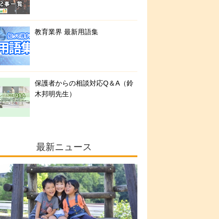
教育業界 最新用語集
保護者からの相談対応Q＆A（鈴
木邦明先生）
最新ニュース