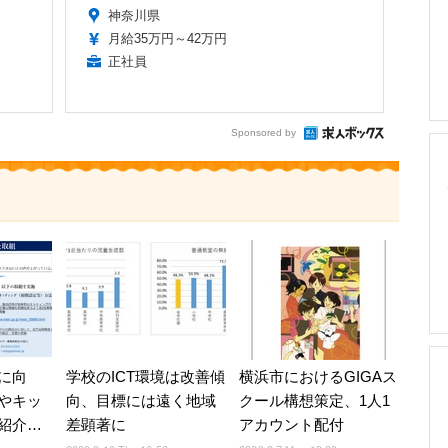
神奈川県
月給35万円～42万円
正社員
Sponsored by
に向
学校のICT環境は改善傾
横浜市におけるGIGAス
やキッ
向、目標には遠く地域
クール構想策定、1人1
紹介…
差顕著に
アカウント配付