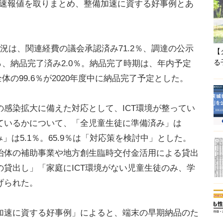
の。速報値を取りまとめ、整備加速に資する好事例とあ
は、関連経費の議会承認済み71.2％、調達の公示
【
る
4％、納品完了済み2.0％。納品完了時期は、年内予定
全体の99.6％が2020年度中に納品完了予定とした。
感染拡大に備えた対応として、ICT環境が整ってい
ているかについて、「全児童生徒に準備済み」は
」は5.1％。65.9％は「対応策を検討中」とした。
治体の補助事業や地方創生臨時交付金活用による貸出
貸出し」「家庭にICT環境がない児童生徒のみ、学
げられた。
速に資する好事例」によると、端末の早期納品のた