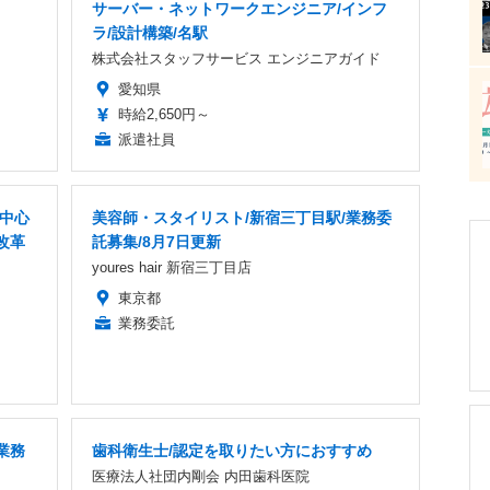
サーバー・ネットワークエンジニア/インフ
ラ/設計構築/名駅
株式会社スタッフサービス エンジニアガイド
愛知県
時給2,650円～
派遣社員
者中心
美容師・スタイリスト/新宿三丁目駅/業務委
改革
託募集/8月7日更新
youres hair 新宿三丁目店
東京都
業務委託
業務
歯科衛生士/認定を取りたい方におすすめ
医療法人社団内剛会 内田歯科医院