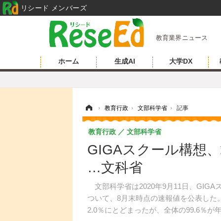
リシード メンバーズ
教育業界ニュース
ホーム
生成AI
大学DX
ホーム
›
教育行政
›
文部科学省
›
記事
教育行政
文部科学省
GIGAスクール構想
…文科省
文部科学省は2020年9月11日、GIG
ついて、8月末時点の速報値を公表した。
2.0％にとどまったが、全体の99.6％