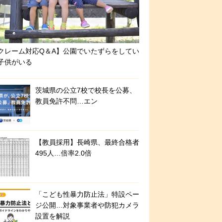
クレーム対応Q＆A】公園でいたずらをしてい
子供がいる
茨城県の公立7校で校長を公募、
教員免許不問…エン
【教員採用】長崎県、最終合格者
495人…倍率2.0倍
「こども性暴力防止法」特設ペー
ジ公開…対象事業者や防犯カメラ
設置を解説