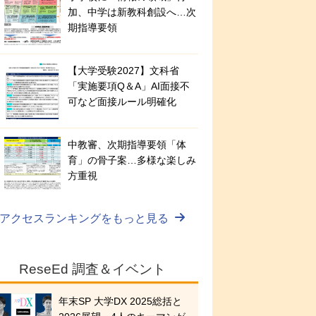
加、中学は新教科創設へ…次
期指導要領
【大学受験2027】文科省
「実施要項Q＆A」AI面接不
可など面接ルール明確化
中教審、次期指導要領「体
育」の骨子案…多様な楽しみ
方重視
アクセスランキングをもっと見る
ReseEd 調査＆イベント
年末SP 大学DX 2025総括と