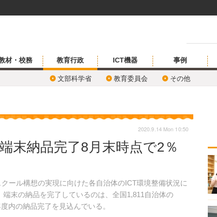
教材・校務
教育行政
ICT機器
事例
文部科学省
教育委員会
その他
2020.9.14 Mon 10:50
、端末納品完了8月末時点で2％
Aスクール構想の実現に向けた各自治体のICT環境整備状況に
端末の納品を完了しているのは、全国1,811自治体の
が年度内の納品完了を見込んでいる。