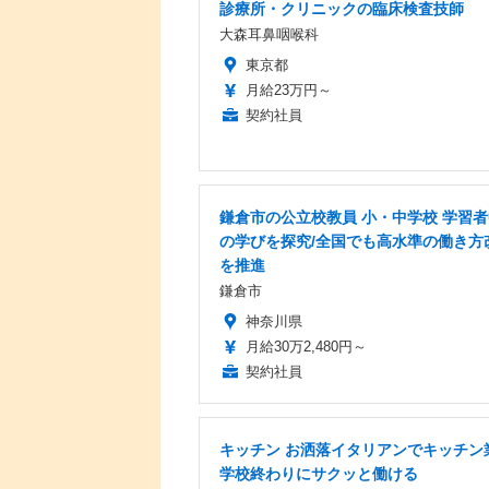
診療所・クリニックの臨床検査技師
大森耳鼻咽喉科
東京都
月給23万円～
契約社員
鎌倉市の公立校教員 小・中学校 学習
の学びを探究/全国でも高水準の働き方
を推進
鎌倉市
神奈川県
月給30万2,480円～
契約社員
キッチン お洒落イタリアンでキッチン
学校終わりにサクッと働ける