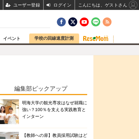
ユーザー登録
ログイン
こんにちは、ゲストさん
学校の回線速度計測
イベント
編集部ピックアップ
明海大学の観光専攻はなぜ就職に
強い？100％を支える実践教育と
インターン
【教師への扉】教員採用試験はど