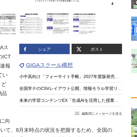
Aス
シェア
ポスト
ICT
GIGAスクール構想
の速報
てい
小中高向け「フォーサイト手帳」2027年度版発売、無料サンプル受付
とど
全国学テのCSVレイアウト公開、情報モラル学習リンク集…教育業界ニュースまとめ読み
納品
未来の学習コンテンツEX「生成AIを活用した授業と評価」8/21
編集部にメッセージを送る
に向
ついて、8月末時点の状況を把握するため、全国の