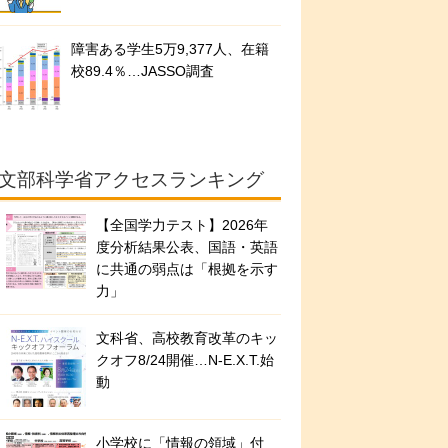
障害ある学生5万9,377人、在籍
校89.4％…JASSO調査
文部科学省アクセスランキング
【全国学力テスト】2026年
度分析結果公表、国語・英語
に共通の弱点は「根拠を示す
力」
文科省、高校教育改革のキッ
クオフ8/24開催…N-E.X.T.始
動
小学校に「情報の領域」付