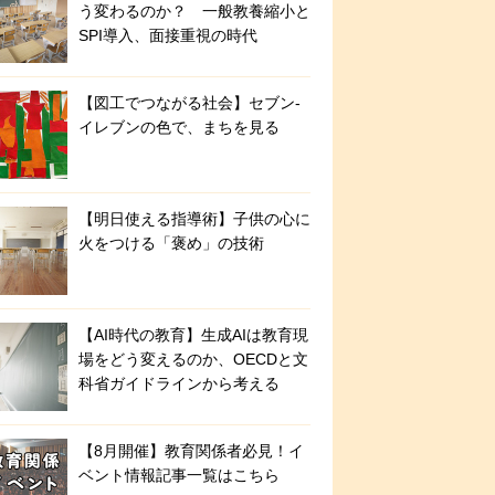
う変わるのか？ 一般教養縮小と
SPI導入、面接重視の時代
【図工でつながる社会】セブン‐
イレブンの色で、まちを見る
【明日使える指導術】子供の心に
火をつける「褒め」の技術
【AI時代の教育】生成AIは教育現
場をどう変えるのか、OECDと文
科省ガイドラインから考える
【8月開催】教育関係者必見！イ
ベント情報記事一覧はこちら