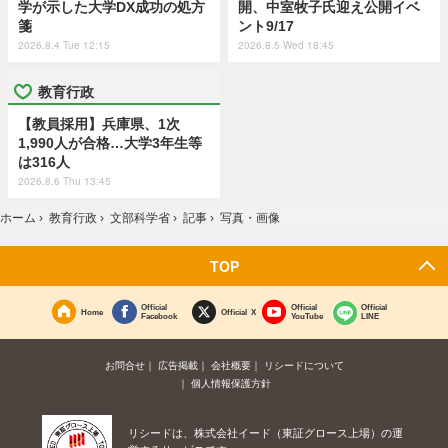
学が示した大学DX成功の処方
開、中室牧子氏迎え公開イベ
箋
ント9/17
2026.8.4 Tue 12:15
2026.8.5 Wed 18:45
教育行政
【教員採用】兵庫県、1次
1,990人が合格…大学3年生等
は316人
2026.8.6 Thu 13:45
ホーム
›
教育行政
›
文部科学省
›
記事
›
写真・画像
TOP
Official
Official
Official
Home
Official X
Facebook
YouTube
LINE
お問合せ
広告掲載
会社概要
リシードについて
個人情報保護方針
リシードは、株式会社イード（東証グロース上場）の運