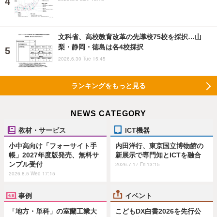
文科省、高校教育改革の先導校75校を採択…山
梨・静岡・徳島は各4校採択
2026.6.30 Tue 15:45
ランキングをもっと見る
NEWS CATEGORY
教材・サービス
ICT機器
小中高向け「フォーサイト手
内田洋行、東京国立博物館の
帳」2027年度版発売、無料サ
新展示で専門知とICTを融合
ンプル受付
2026.7.17 Fri 13:15
2026.8.5 Wed 17:15
事例
イベント
「地方・単科」の室蘭工業大
こどもDX白書2026を先行公