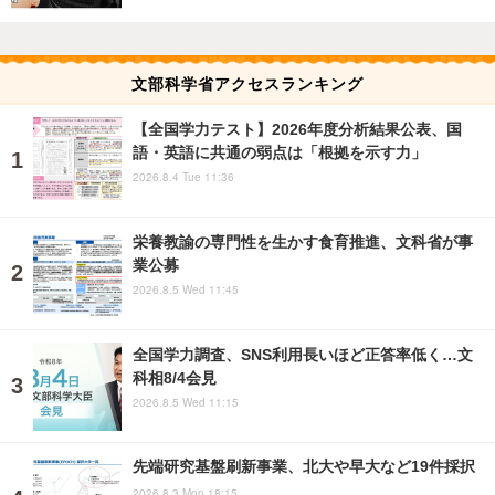
文部科学省アクセスランキング
【全国学力テスト】2026年度分析結果公表、国
語・英語に共通の弱点は「根拠を示す力」
2026.8.4 Tue 11:36
栄養教諭の専門性を生かす食育推進、文科省が事
業公募
2026.8.5 Wed 11:45
全国学力調査、SNS利用長いほど正答率低く…文
科相8/4会見
2026.8.5 Wed 11:15
先端研究基盤刷新事業、北大や早大など19件採択
2026.8.3 Mon 18:15