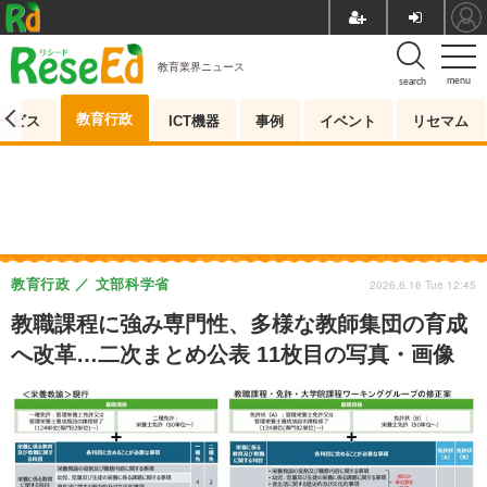
教育業界ニュース
menu
search
教育行政
ービス
ICT機器
事例
イベント
リセマム
教育行政
文部科学省
2026.6.16 Tue 12:45
教職課程に強み専門性、多様な教師集団の育成
へ改革…二次まとめ公表 11枚目の写真・画像