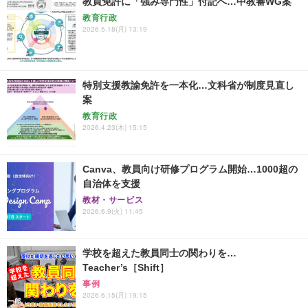
教員免許に「強み専門性」付記へ…中教審WG案
教育行政
2026.5.18(月) 13:19
特別支援教諭免許を一本化…文科省が制度見直し
案
教育行政
2026.4.23(木) 15:15
Canva、教員向け研修プログラム開始…1000超の
自治体を支援
教材・サービス
2026.6.9(火) 11:45
学校を超えた教員同士の関わりを…
Teacher’s［Shift］
事例
2026.6.15(月) 19:15