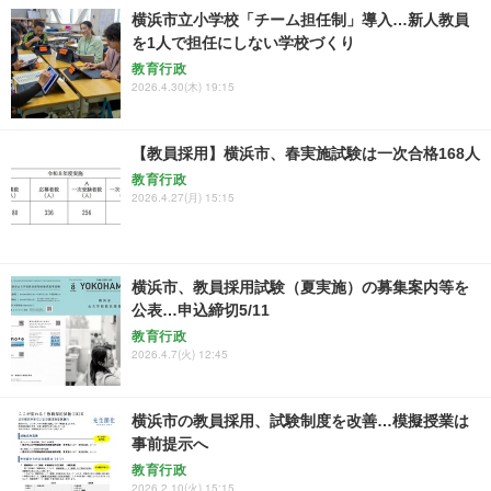
横浜市立小学校「チーム担任制」導入…新人教員
を1人で担任にしない学校づくり
教育行政
2026.4.30(木) 19:15
【教員採用】横浜市、春実施試験は一次合格168人
教育行政
2026.4.27(月) 15:15
横浜市、教員採用試験（夏実施）の募集案内等を
公表…申込締切5/11
教育行政
2026.4.7(火) 12:45
横浜市の教員採用、試験制度を改善…模擬授業は
事前提示へ
教育行政
2026.2.10(火) 15:15