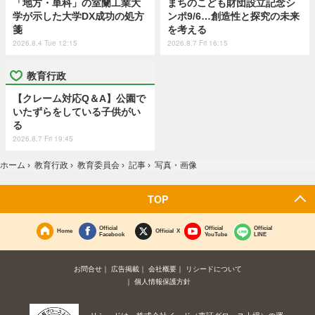
「地方・単科」の室蘭工業大
まちのこども財団設立記念シ
学が示した大学DX成功の処方
ンポ9/6…創造性と探究の未来
箋
を考える
2026.8.4 Tue 12:15
2026.8.7 Fri 16:15
教育行政
【クレーム対応Q＆A】公園で
いたずらをしている子供がい
る
2026.8.7 Fri 19:45
ホーム
›
教育行政
›
教育委員会
›
記事
›
写真・画像
TOP
Official
Official
Official
Home
Official X
Facebook
YouTube
LINE
お問合せ
広告掲載
会社概要
リシードについて
個人情報保護方針