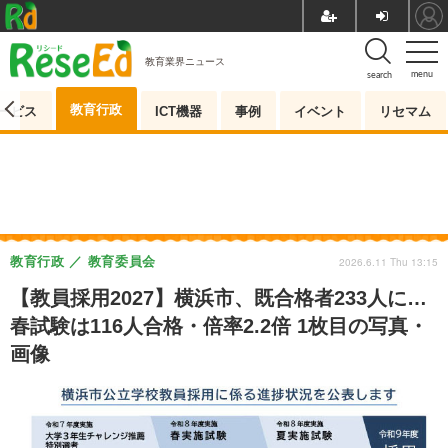
教育業界ニュース
menu
search
教育行政
ービス
ICT機器
事例
イベント
リセマム
教育行政
教育委員会
2026.6.11 Thu 13:15
【教員採用2027】横浜市、既合格者233人に…
春試験は116人合格・倍率2.2倍 1枚目の写真・
画像