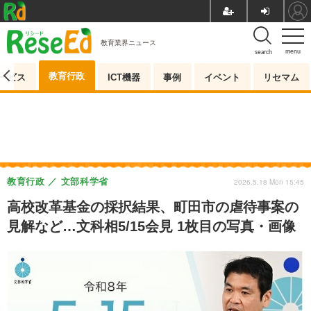
教育業界ニュース
menu
search
教育行政
ービス
ICT機器
事例
イベント
リセマム
教育行政
文部科学省
2026.5.18 Mon 15:45
高校改革基金の採択結果、町田市の虐待事案の
見解など…文科相5/15会見 1枚目の写真・画像