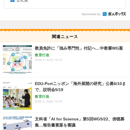
正社員
Sponsored by
関連ニュース
教員免許に「強み専門性」付記へ…中教審WG案
教育行政
2026.5.18(月) 13:19
EDU-Portニッポン「海外展開の研究」公募6/10ま
で、説明会5/19
教育行政
2026.5.15(金) 14:45
文科省「AI for Science」第5回WG5/22、傍聴募
集…報告書素案を審議