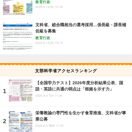
教育行政
2026.5.14(木) 12:45
文科省、総合職相当の選考採用…係長級・課長補
佐級を募集
教育行政
2026.5.13(水) 15:15
文部科学省アクセスランキング
【全国学力テスト】2026年度分析結果公表、国
語・英語に共通の弱点は「根拠を示す力」
2026.8.4 Tue 11:36
栄養教諭の専門性を生かす食育推進、文科省が事
業公募
2026.8.5 Wed 11:45