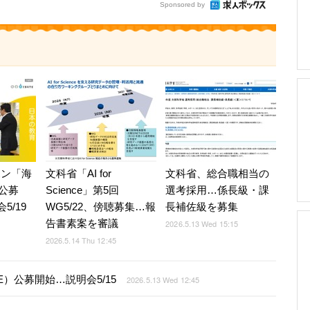
Sponsored by
ッポン「海
文科省「AI for
文科省、総合職相当の
公募
Science」第5回
選考採用…係長級・課
5/19
WG5/22、傍聴募集…報
長補佐級を募集
告書素案を審議
2026.5.13 Wed 15:15
2026.5.14 Thu 12:45
iSE）公募開始…説明会5/15
2026.5.13 Wed 12:45