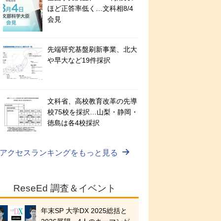
ほど正答率低く…文科相8/4
会見
先端研究基盤刷新事業、北大
や早大など19件採択
文科省、高校教育改革の先導
校75校を採択…山梨・静岡・
徳島は各4校採択
アクセスランキングをもっと見る
ReseEd 調査＆イベント
年末SP 大学DX 2025総括と