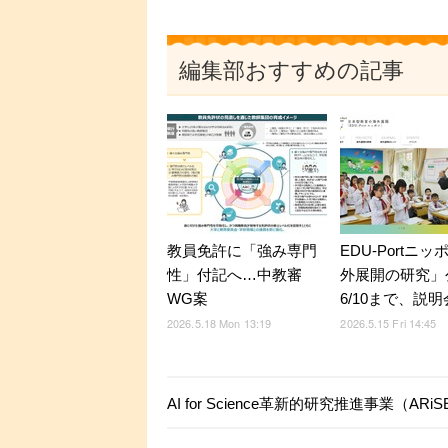
編集部おすすめの記事
教員免許に「強み専門
EDU-Portニ
性」付記へ…中教審
外展開の研究」
WG案
6/10まで、説明会
2026.5.18 Mon 13:19
2026.5.15 Fri 14:45
AI for Science革新的研究推進事業（AR