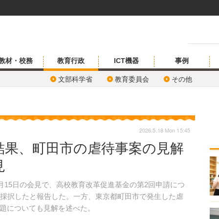
教材・校務
教育行政
ICT機器
事例
文部科学省
教育委員会
その他
2026.5.18 Mon 15:45
結果、町田市の虐待事案の見解
見
月15日の会見で、高校教育改革促進基金の第2回申請につ
を採択したと報告した。一方、東京都町田市で発生した虐
題についても見解を述べた。