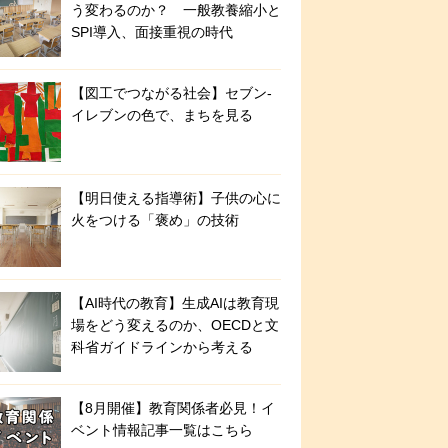
う変わるのか？ 一般教養縮小と
SPI導入、面接重視の時代
【図工でつながる社会】セブン‐
イレブンの色で、まちを見る
【明日使える指導術】子供の心に
火をつける「褒め」の技術
【AI時代の教育】生成AIは教育現
場をどう変えるのか、OECDと文
科省ガイドラインから考える
【8月開催】教育関係者必見！イ
ベント情報記事一覧はこちら