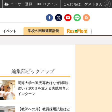
ユーザー登録
ログイン
こんにちは、ゲストさん
学校の回線速度計測
イベント
編集部ピックアップ
明海大学の観光専攻はなぜ就職に
強い？100％を支える実践教育と
インターン
【教師への扉】教員採用試験はど