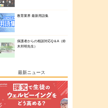
教育業界 最新用語集
保護者からの相談対応Q＆A（鈴
木邦明先生）
最新ニュース