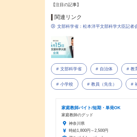
【注目の記事】
関連リンク
文部科学省：松本洋平文部科学大臣記者会
文部科学省
自治体
教
小学校
教員（先生）
家庭教師バイト/短期・単発OK
家庭教師のグッド
神奈川県
時給1,800円～2,500円