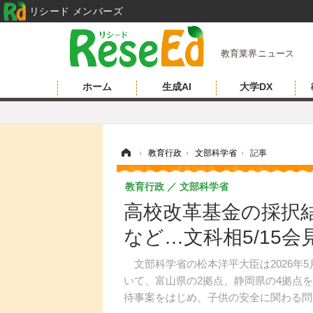
リシード メンバーズ
教育業界ニュース
ホーム
生成AI
大学DX
ホーム
›
教育行政
›
文部科学省
›
記事
教育行政
文部科学省
高校改革基金の採択
など…文科相5/15会
文部科学省の松本洋平大臣は2026年5
いて、富山県の2拠点、静岡県の4拠点
待事案をはじめ、子供の安全に関わる問