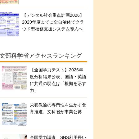
【デジタル社会重点計画2026】
2029年度までに全自治体でクラ
ウド型校務支援システム導入へ
文部科学省アクセスランキング
【全国学力テスト】2026年
度分析結果公表、国語・英語
に共通の弱点は「根拠を示す
力」
栄養教諭の専門性を生かす食
育推進、文科省が事業公募
全国学力調査、SNS利用長い