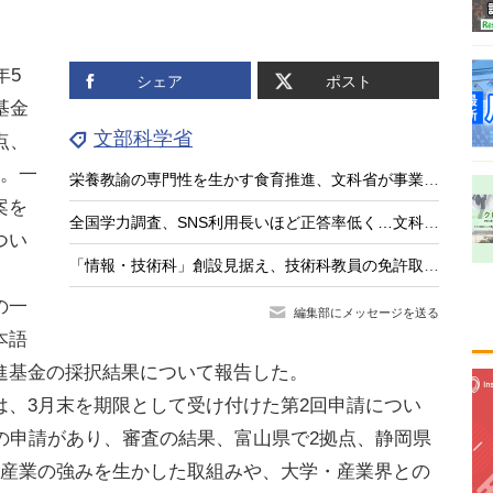
年5
シェア
ポスト
基金
文部科学省
点、
た。一
栄養教諭の専門性を生かす食育推進、文科省が事業公募
案を
全国学力調査、SNS利用長いほど正答率低く…文科相8/4会見
つい
「情報・技術科」創設見据え、技術科教員の免許取得講座を全国実施…兵庫教育大
の一
編集部にメッセージを送る
本語
進基金の採択結果について報告した。
、3月末を期限として受け付けた第2回申請につい
の申請があり、審査の結果、富山県で2拠点、静岡県
場産業の強みを生かした取組みや、大学・産業界との