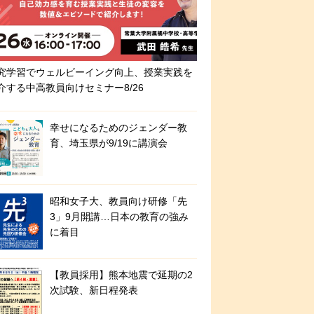
究学習でウェルビーイング向上、授業実践を
介する中高教員向けセミナー8/26
幸せになるためのジェンダー教
育、埼玉県が9/19に講演会
昭和女子大、教員向け研修「先
3」9月開講…日本の教育の強み
に着目
【教員採用】熊本地震で延期の2
次試験、新日程発表