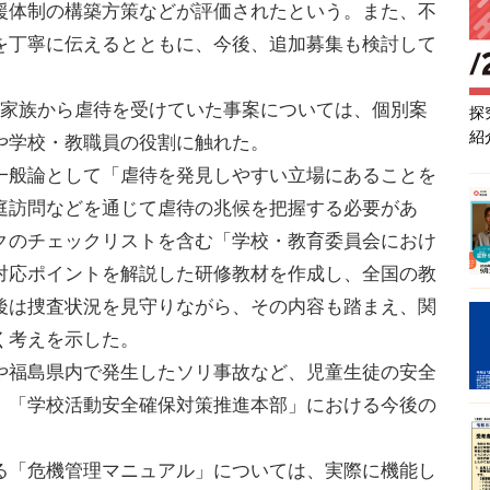
援体制の構築方策などが評価されたという。また、不
を丁寧に伝えるとともに、今後、追加募集も検討して
家族から虐待を受けていた事案については、個別案
探
紹
や学校・教職員の役割に触れた。
般論として「虐待を発見しやすい立場にあることを
庭訪問などを通じて虐待の兆候を把握する必要があ
クのチェックリストを含む「学校・教育委員会におけ
対応ポイントを解説した研修教材を作成し、全国の教
後は捜査状況を見守りながら、その内容も踏まえ、関
く考えを示した。
福島県内で発生したソリ事故など、児童生徒の安全
、「学校活動安全確保対策推進本部」における今後の
「危機管理マニュアル」については、実際に機能し