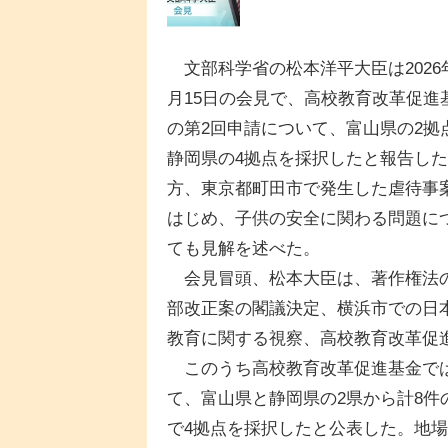
文部科学省の松本洋平大臣は2026
月15日の会見で、高校教育改革促進
の第2回申請について、富山県の2拠
静岡県の4拠点を採択したと報告し
方、東京都町田市で発生した虐待事
はじめ、子供の安全に関わる問題に
ても見解を述べた。
会見冒頭、松本大臣は、著作権法
部改正案の閣議決定、横浜市での日
教育に関する視察、高校教育改革促
このうち高校教育改革促進基金では
て、富山県と静岡県の2県から計8件
で4拠点を採択したと公表した。地