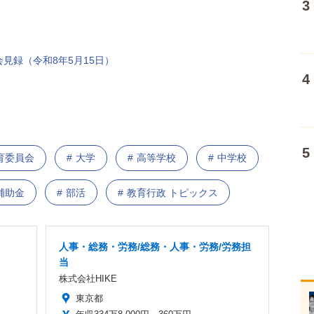
見録（令和8年5月15日）
育委員会
大学
高等学校
中学校
補助金
部活
教育行政 トピックス
人事・総務・労務/総務・人事・労務/労務担
当
株式会社HIKE
東京都