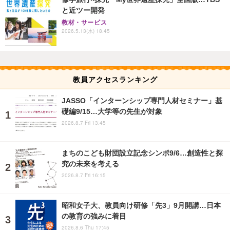
と近ツー開発
教材・サービス
2026.5.13(水) 18:45
教員アクセスランキング
JASSO「インターンシップ専門人材セミナー」基
礎編9/15…大学等の先生が対象
2026.8.7 Fri 13:45
まちのこども財団設立記念シンポ9/6…創造性と探
究の未来を考える
2026.8.7 Fri 16:15
昭和女子大、教員向け研修「先3」9月開講…日本
の教育の強みに着目
2026.8.6 Thu 17:45