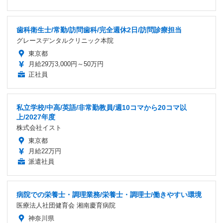
歯科衛生士/常勤/訪問歯科/完全週休2日/訪問診療担当
グレースデンタルクリニック本院
東京都
月給29万3,000円～50万円
正社員
私立学校/中高/英語/非常勤教員/週10コマから20コマ以
上/2027年度
株式会社イスト
東京都
月給22万円
派遣社員
病院での栄養士・調理業務/栄養士・調理士/働きやすい環境
医療法人社団健育会 湘南慶育病院
神奈川県