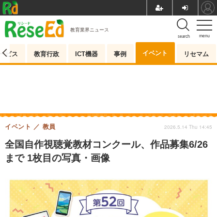
教育業界ニュース
menu
search
イベント
ービス
教育行政
ICT機器
事例
リセマム
イベント
教員
2026.5.14 Thu 14:45
全国自作視聴覚教材コンクール、作品募集6/26
まで 1枚目の写真・画像