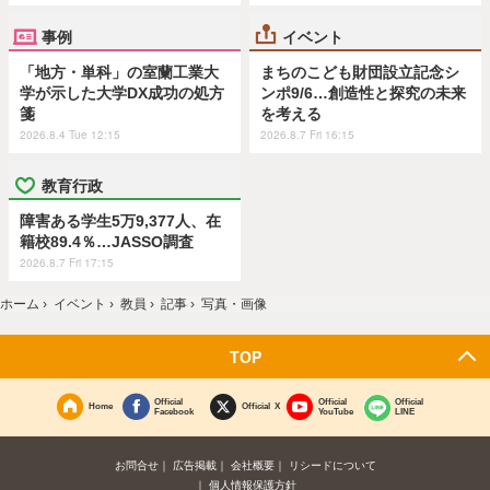
事例
イベント
「地方・単科」の室蘭工業大
まちのこども財団設立記念シ
学が示した大学DX成功の処方
ンポ9/6…創造性と探究の未来
箋
を考える
2026.8.4 Tue 12:15
2026.8.7 Fri 16:15
教育行政
障害ある学生5万9,377人、在
籍校89.4％…JASSO調査
2026.8.7 Fri 17:15
ホーム
›
イベント
›
教員
›
記事
›
写真・画像
TOP
Official
Official
Official
Home
Official X
Facebook
YouTube
LINE
お問合せ
広告掲載
会社概要
リシードについて
個人情報保護方針