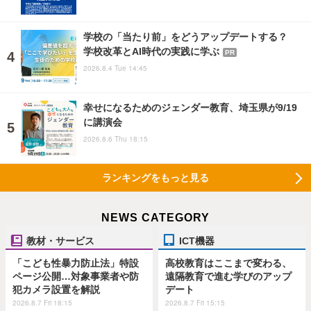
学校の「当たり前」をどうアップデートする？
学校改革とAI時代の実践に学ぶ
PR
2026.8.4 Tue 14:45
幸せになるためのジェンダー教育、埼玉県が9/19
に講演会
2026.8.6 Thu 18:15
ランキングをもっと見る
NEWS CATEGORY
教材・サービス
ICT機器
「こども性暴力防止法」特設
高校教育はここまで変わる、
ページ公開…対象事業者や防
遠隔教育で進む学びのアップ
犯カメラ設置を解説
デート
2026.8.7 Fri 18:15
2026.8.7 Fri 15:15