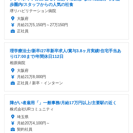
歩圏内/スタッフからの人気の社食
堺リハビリテーション病院
大阪府
月給21万5,150円～27万150円
正社員
理学療法士/新卒/27卒新卒求人/賞与3.8ヶ月実績!住宅手当あ
り/17:00まで/年間休日112日
相原病院
大阪府
月給21万8,000円
正社員 / 新卒・インターン
障がい者雇用「」一般事務/月給17万円以上/主要駅の近く
株式会社URコミュニティ
埼玉県
月給20万4,100円～
契約社員