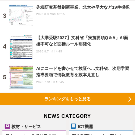
先端研究基盤刷新事業、北大や早大など19件採択
2026.8.3 Mon 18:15
【大学受験2027】文科省「実施要項Q＆A」AI面
接不可など面接ルール明確化
2026.8.7 Fri 14:45
AIにコードを書かせて検証へ…文科省、次期学習
指導要領で情報教育を抜本見直し
2026.7.31 Fri 15:45
ランキングをもっと見る
NEWS CATEGORY
教材・サービス
ICT機器