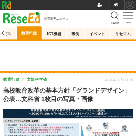
教育業界ニュース
menu
search
教育行政
ービス
ICT機器
事例
イベント
リセマム
教育行政
文部科学省
2026.2.13 Fri 15:15
高校教育改革の基本方針「グランドデザイン」
公表…文科省 1枚目の写真・画像