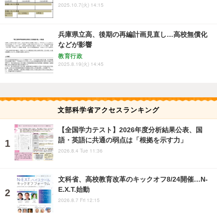
2025.10.7(火) 14:15
兵庫県立高、後期の再編計画見直し…高校無償化
などが影響
教育行政
2025.8.19(火) 14:45
文部科学省アクセスランキング
【全国学力テスト】2026年度分析結果公表、国
語・英語に共通の弱点は「根拠を示す力」
2026.8.4 Tue 11:36
文科省、高校教育改革のキックオフ8/24開催…N-
E.X.T.始動
2026.8.7 Fri 12:15